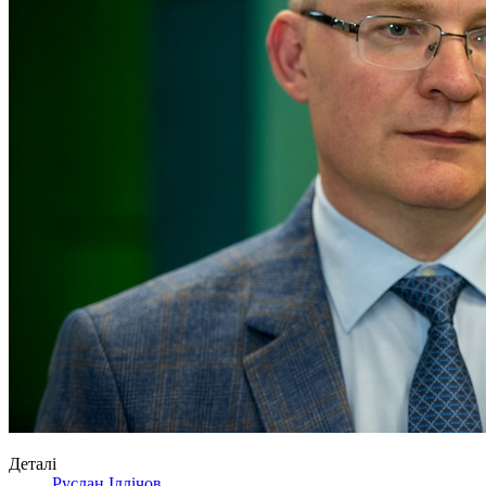
Деталі
Руслан Іллічов