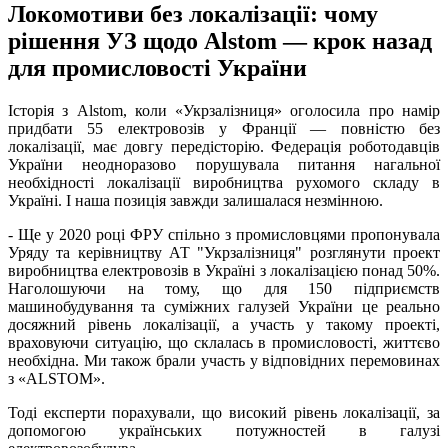
Локомотиви без локалізації: чому
рішення УЗ щодо Alstom — крок назад
для промисловості України
Історія з Alstom, коли «Укрзалізниця» оголосила про намір
придбати 55 електровозів у Франції — повністю без
локалізації, має довгу передісторію. Федерація роботодавців
України неодноразово порушувала питання нагальної
необхідності локалізації виробництва рухомого складу в
Україні. І наша позиція завжди залишалася незмінною.
- Ще у 2020 році ФРУ спільно з промисловцями пропонувала
Уряду та керівництву АТ "Укрзалізниця" розглянути проект
виробництва електровозів в Україні з локалізацією понад 50%.
Наголошуючи на тому, що для 150 підприємств
машинобудування та суміжних галузей України це реально
досяжний рівень локалізації, а участь у такому проекті,
враховуючи ситуацію, що склалась в промисловості, життєво
необхідна. Ми також брали участь у відповідних перемовинах
з «ALSTOM».
Тоді експерти порахували, що високий рівень локалізації, за
допомогою українських потужностей в галузі