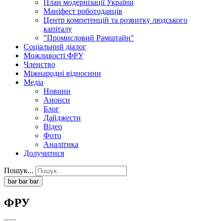
План модернізації України
Маніфест роботодавців
Центр компетенцій та розвитку людського
капіталу
"Промисловий Рамштайн"
Соціальний діалог
Можливості ФРУ
Членство
Міжнародні відносини
Медіа
Новини
Анонси
Блог
Дайджести
Відео
Фото
Аналітика
Долучитися
Пошук...
bar
bar
bar
ФРУ