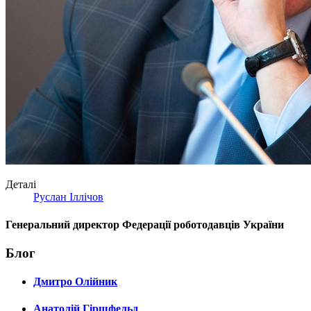
Деталі
Руслан Іллічов
Генеральний директор Федерації роботодавців України
Блог
Дмитро Олійник
Анатолій Гіршфельд