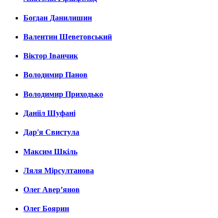
Богдан Данилишин
Валентин Шеветовський
Віктор Іванчик
Володимир Панов
Володимир Приходько
Данііл Шуфані
Дар'я Свистула
Максим Шкіль
Ляля Мірсултанова
Олег Авер’янов
Олег Боярин