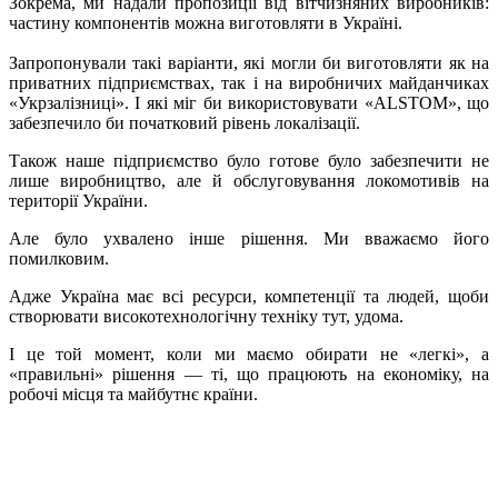
Зокрема, ми надали пропозиції від вітчизняних виробників:
частину компонентів можна виготовляти в Україні.
Запропонували такі варіанти, які могли би виготовляти як на
приватних підприємствах, так і на виробничих майданчиках
«Укрзалізниці». І які міг би використовувати «ALSTOM», що
забезпечило би початковий рівень локалізації.
Також наше підприємство було готове було забезпечити не
лише виробництво, але й обслуговування локомотивів на
території України.
Але було ухвалено інше рішення. Ми вважаємо його
помилковим.
Адже Україна має всі ресурси, компетенції та людей, щоби
створювати високотехнологічну техніку тут, удома.
І це той момент, коли ми маємо обирати не «легкі», а
«правильні» рішення — ті, що працюють на економіку, на
робочі місця та майбутнє країни.