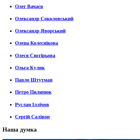
Олег Вачаєв
Олександр Соколовський
Олександр Яворський
Олена Колеснікова
Олеся Снєгірьова
Ольга Кулик
Павло Штутман
Петро Пилипюк
Руслан Іллічов
Сергій Салівон
Наша думка