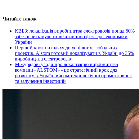
Читайте також
КВБЗ: локалізація виробництва електровозів понад 50%
забезпечить мультиплікативний ефект для економіки
України
Перший крок на шляху до успішних глобальних
проектів. Alstom готовий локалізувати в Україні до 35%
виробництва електровозів
Міжурядові угоди про локалізацію виробництва
компанії «ALSTOM» - це стратегічний крок для
розвитку в Україні високотехнологічної промисловості
та залучення інвестицій