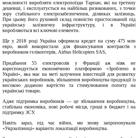
можливості виробляти електропоїзди Тарпан, які на третину
дешевші, і експлуатується на найбільш ризикованих, з точки
зору стабільного електрозабезпечення, ділянках залізниць.
При цьому його рухомий склад повністю пристосований під
українську залізничну інфраструктуру, і в Україні
виробляються всі ключові елементи.
Ще у 2018 році Україна оформила кредит на суму 475 млн
евро, який використали для фінансування контрактів з
виробником гелікоптерів, Airbus Helicopters SAS,
Придбання 55 електровозів у Франції аж ніяк не
кореспондується економічною платформою «Зроблено в
Україні», яка має на меті залучення інвестицій для розвитку
українських виробників, збільшення виробництва продукції із
високою доданою вартістю та стимулювання попиту на
українські товари.
Адже підтримка виробників — це збільшення виробництва,
стабільна економіка, нові робочі місця, гроші в бюджет і на
підтримку ЗСУ.
Навіть зараз, під час війни, ми знову запропонували
«Укрзалізниці» варіанти локалізації виробництва.