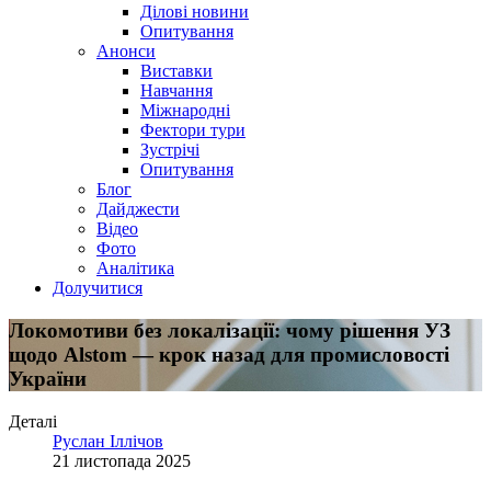
Ділові новини
Опитування
Анонси
Виставки
Навчання
Міжнародні
Фектори тури
Зустрічі
Опитування
Блог
Дайджести
Відео
Фото
Аналітика
Долучитися
Локомотиви без локалізації: чому рішення УЗ
щодо Alstom — крок назад для промисловості
України
Деталі
Руслан Іллічов
21 листопада 2025