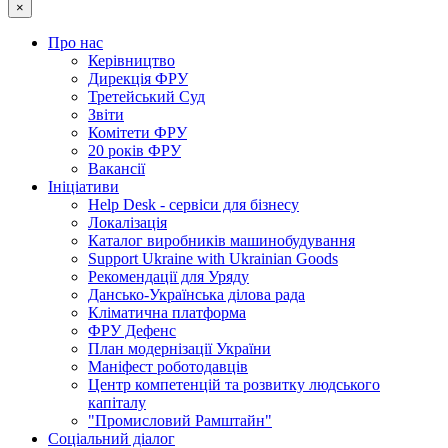
×
Про нас
Керівництво
Дирекція ФРУ
Третейський Суд
Звіти
Комітети ФРУ
20 років ФРУ
Вакансії
Ініціативи
Help Desk - сервіси для бізнесу
Локалізація
Каталог виробників машинобудування
Support Ukraine with Ukrainian Goods
Рекомендації для Уряду
Дансько-Українська ділова рада
Кліматична платформа
ФРУ Дефенс
План модернізації України
Маніфест роботодавців
Центр компетенцій та розвитку людського
капіталу
"Промисловий Рамштайн"
Соціальний діалог