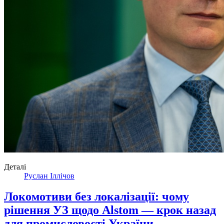
Деталі
Руслан Іллічов
Локомотиви без локалізації: чому
рішення УЗ щодо Alstom — крок назад
для промисловості України