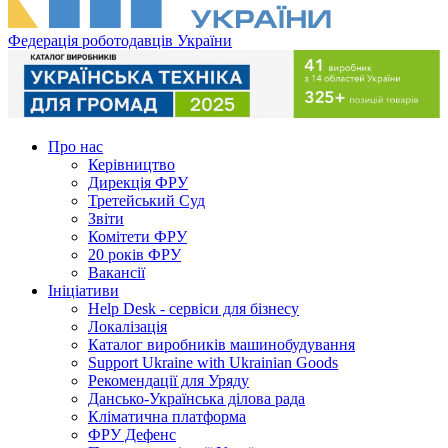
Федерація роботодавців України
Про нас
Керівництво
Дирекція ФРУ
Третейський Суд
Звіти
Комітети ФРУ
20 років ФРУ
Вакансії
Ініціативи
Help Desk - сервіси для бізнесу
Локалізація
Каталог виробників машинобудування
Support Ukraine with Ukrainian Goods
Рекомендації для Уряду
Дансько-Українська ділова рада
Кліматична платформа
ФРУ Дефенс