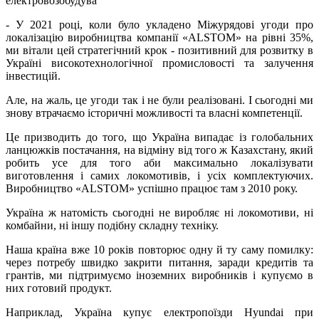
електровозобудува
- У 2021 році, коли було укладено Міжурядові угоди про
локалізацію виробництва компанії «ALSTOM» на рівні 35%,
ми вітали цей стратегічний крок - позитивний для розвитку в
Україні високотехнологічної промисловості та залучення
інвестицій.
Але, на жаль, це угоди так і не були реалізовані. І сьогодні ми
знову втрачаємо історичні можливості та власні компетенції.
Це призводить до того, що Україна випадає із голобальних
ланцюжків постачання, на відміну від того ж Казахстану, який
робить усе для того аби максимально локалізувати
виготовлення і самих локомотивів, і усіх комплектуючих.
Виробництво «ALSTOM» успішно працює там з 2010 року.
Україна ж натомість сьогодні не виробляє ні локомотиви, ні
комбайни, ні іншу подібну складну техніку.
Наша країна вже 10 років повторює одну й ту саму помилку:
через потребу швидко закрити питання, заради кредитів та
грантів, ми підтримуємо іноземних виробників і купуємо в
них готовий продукт.
Наприклад, Україна купує електропоїзди Hyundai при