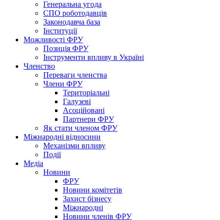
Генеральна угода
СПО роботодавців
Законодавча база
Інституції
Можливості ФРУ
Позиція ФРУ
Інструменти впливу в Україні
Членство
Переваги членства
Члени ФРУ
Територіальні
Галузеві
Асоційовані
Партнери ФРУ
Як стати членом ФРУ
Міжнародні відносини
Механізми впливу
Події
Медіа
Новини
ФРУ
Новини комітетів
Захист бізнесу
Міжнародні
Новини членів ФРУ