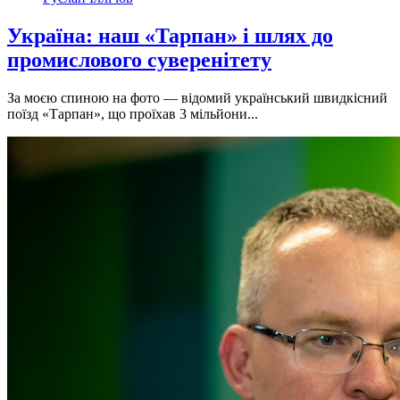
Україна: наш «Тарпан» і шлях до
промислового суверенітету
За моєю спиною на фото — відомий український швидкісний
поїзд «Тарпан», що проїхав 3 мільйони...