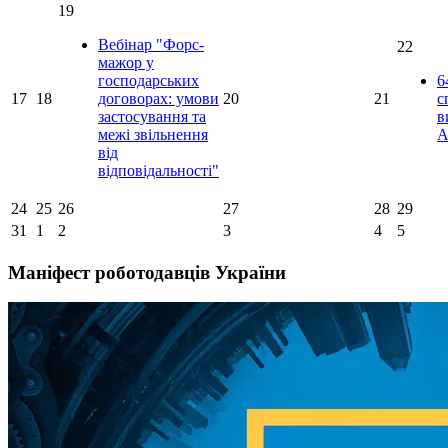
19
Вебінар "Форс-
22
мажор у
господарських
6
17
18
договорах: умови
20
21
с
застосування та
в
межі звільнення
A
від
відповідальності"
24
25
26
27
28
29
31
1
2
3
4
5
Маніфест роботодавців України