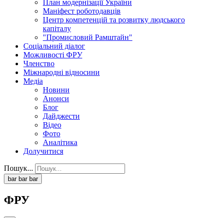
План модернізації України
Маніфест роботодавців
Центр компетенцій та розвитку людського
капіталу
"Промисловий Рамштайн"
Соціальний діалог
Можливості ФРУ
Членство
Міжнародні відносини
Медіа
Новини
Анонси
Блог
Дайджести
Відео
Фото
Аналітика
Долучитися
Пошук...
bar
bar
bar
ФРУ