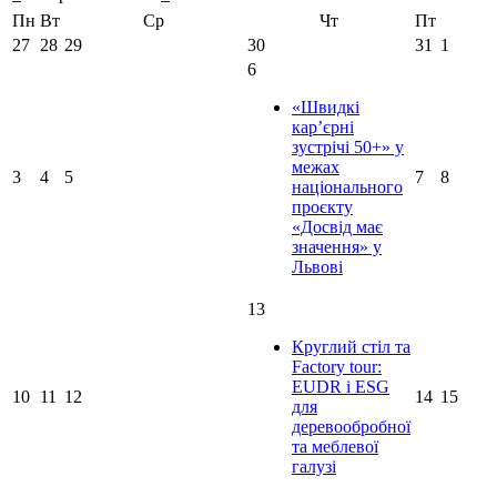
Пн
Вт
Ср
Чт
Пт
27
28
29
30
31
1
6
«Швидкі
кар’єрні
зустрічі 50+» у
межах
3
4
5
7
8
національного
проєкту
«Досвід має
значення» у
Львові
13
Круглий стіл та
Factory tour:
EUDR і ESG
10
11
12
14
15
для
деревообробної
та меблевої
галузі