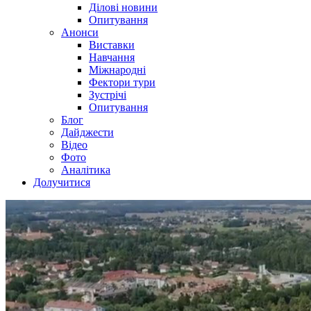
Ділові новини
Опитування
Анонси
Виставки
Навчання
Міжнародні
Фектори тури
Зустрічі
Опитування
Блог
Дайджести
Відео
Фото
Аналітика
Долучитися