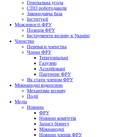
Генеральна угода
СПО роботодавців
Законодавча база
Інституції
Можливості ФРУ
Позиція ФРУ
Інструменти впливу в Україні
Членство
Переваги членства
Члени ФРУ
Територіальні
Галузеві
Асоційовані
Партнери ФРУ
Як стати членом ФРУ
Міжнародні відносини
Механізми впливу
Події
Медіа
Новини
ФРУ
Новини комітетів
Захист бізнесу
Міжнародні
Новини членів ФРУ