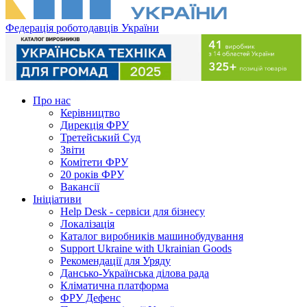
Федерація роботодавців України
Про нас
Керівництво
Дирекція ФРУ
Третейський Суд
Звіти
Комітети ФРУ
20 років ФРУ
Вакансії
Ініціативи
Help Desk - сервіси для бізнесу
Локалізація
Каталог виробників машинобудування
Support Ukraine with Ukrainian Goods
Рекомендації для Уряду
Дансько-Українська ділова рада
Кліматична платформа
ФРУ Дефенс