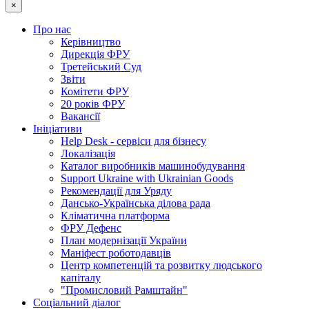
×
Про нас
Керівництво
Дирекція ФРУ
Третейський Суд
Звіти
Комітети ФРУ
20 років ФРУ
Вакансії
Ініціативи
Help Desk - сервіси для бізнесу
Локалізація
Каталог виробників машинобудування
Support Ukraine with Ukrainian Goods
Рекомендації для Уряду
Дансько-Українська ділова рада
Кліматична платформа
ФРУ Дефенс
План модернізації України
Маніфест роботодавців
Центр компетенцій та розвитку людського
капіталу
"Промисловий Рамштайн"
Соціальний діалог