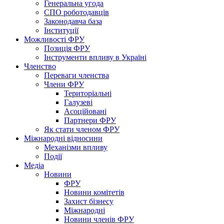
Генеральна угода
СПО роботодавців
Законодавча база
Інституції
Можливості ФРУ
Позиція ФРУ
Інструменти впливу в Україні
Членство
Переваги членства
Члени ФРУ
Територіальні
Галузеві
Асоційовані
Партнери ФРУ
Як стати членом ФРУ
Міжнародні відносини
Механізми впливу
Події
Медіа
Новини
ФРУ
Новини комітетів
Захист бізнесу
Міжнародні
Новини членів ФРУ