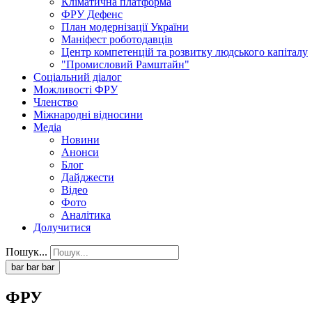
Кліматична платформа
ФРУ Дефенс
План модернізації України
Маніфест роботодавців
Центр компетенцій та розвитку людського капіталу
"Промисловий Рамштайн"
Соціальний діалог
Можливості ФРУ
Членство
Міжнародні відносини
Медіа
Новини
Анонси
Блог
Дайджести
Відео
Фото
Аналітика
Долучитися
Пошук...
bar
bar
bar
ФРУ