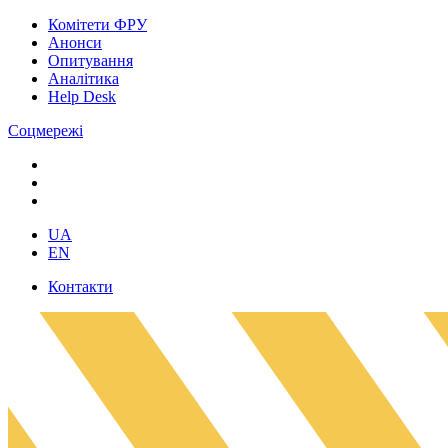
Комітети ФРУ
Анонси
Опитування
Аналітика
Help Desk
Соцмережі
UA
EN
Контакти