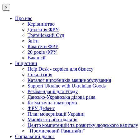
×
Про нас
Керівництво
Дирекція ФРУ
Третейський Суд
Звіти
Комітети ФРУ
20 років ФРУ
Вакансії
Ініціативи
Help Desk - сервіси для бізнесу
Локалізація
Каталог виробників машинобудування
Support Ukraine with Ukrainian Goods
Рекомендації для Уряду
Дансько-Українська ділова рада
Кліматична платформа
ФРУ Дефенс
План модернізації України
Маніфест роботодавців
Центр компетенцій та розвитку людського капіталу
"Промисловий Рамштайн"
Соціальний діалог