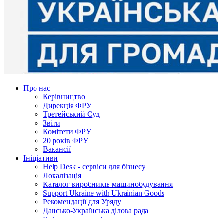
Про нас
Керівництво
Дирекція ФРУ
Третейський Суд
Звіти
Комітети ФРУ
20 років ФРУ
Вакансії
Ініціативи
Help Desk - сервіси для бізнесу
Локалізація
Каталог виробників машинобудування
Support Ukraine with Ukrainian Goods
Рекомендації для Уряду
Дансько-Українська ділова рада