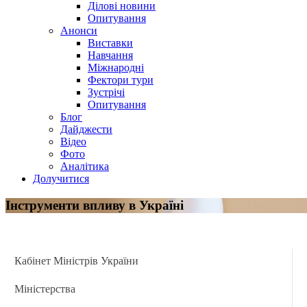
Ділові новини
Опитування
Анонси
Виставки
Навчання
Міжнародні
Фектори тури
Зустрічі
Опитування
Блог
Дайджести
Відео
Фото
Аналітика
Долучитися
Інструменти впливу в Україні
Кабінет Міністрів України
Міністерства