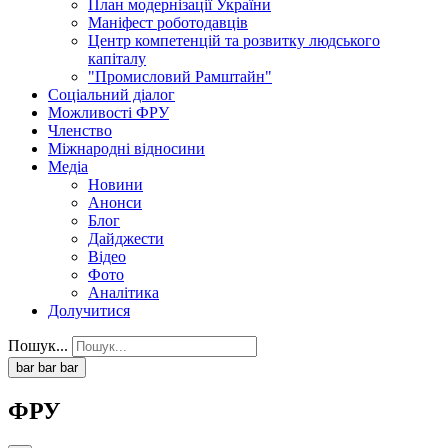
План модернізації України
Маніфест роботодавців
Центр компетенцій та розвитку людського
капіталу
"Промисловий Рамштайн"
Соціальний діалог
Можливості ФРУ
Членство
Міжнародні відносини
Медіа
Новини
Анонси
Блог
Дайджести
Відео
Фото
Аналітика
Долучитися
Пошук...
bar
bar
bar
ФРУ