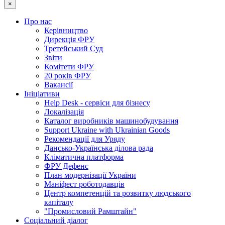
×
Про нас
Керівництво
Дирекція ФРУ
Третейський Суд
Звіти
Комітети ФРУ
20 років ФРУ
Вакансії
Ініціативи
Help Desk - сервіси для бізнесу
Локалізація
Каталог виробників машинобудування
Support Ukraine with Ukrainian Goods
Рекомендації для Уряду
Дансько-Українська ділова рада
Кліматична платформа
ФРУ Дефенс
План модернізації України
Маніфест роботодавців
Центр компетенцій та розвитку людського
капіталу
"Промисловий Рамштайн"
Соціальний діалог