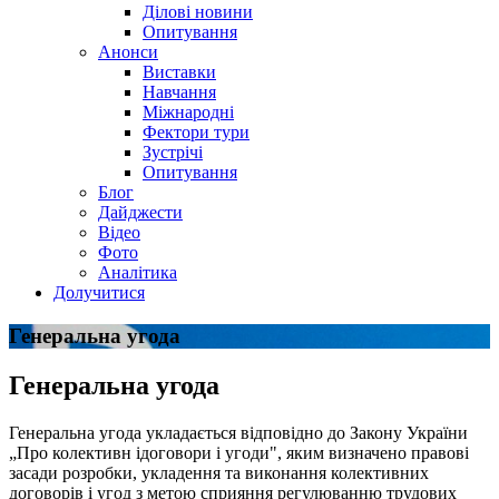
Ділові новини
Опитування
Анонси
Виставки
Навчання
Міжнародні
Фектори тури
Зустрічі
Опитування
Блог
Дайджести
Відео
Фото
Аналітика
Долучитися
Генеральна угода
Генеральна угода
Генеральна угода укладається відповідно до Закону України
„Про колективн ідоговори і угоди", яким визначено правові
засади розробки, укладення та виконання колективних
договорів і угод з метою сприяння регулюванню трудових