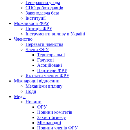
Генеральна угода
СПО роботодавців
Законодавча база
Інституції
Можливості ФРУ
Позиція ФРУ
Інструменти впливу в Україні
Членство
Переваги членства
Члени ФРУ
Територіальні
Галузеві
Асоційовані
Партнери ФРУ
Як стати членом ФРУ
Міжнародні відносини
Механізми впливу
Події
Медіа
Новини
ФРУ
Новини комітетів
Захист бізнесу
Міжнародні
Новини членів ФРУ