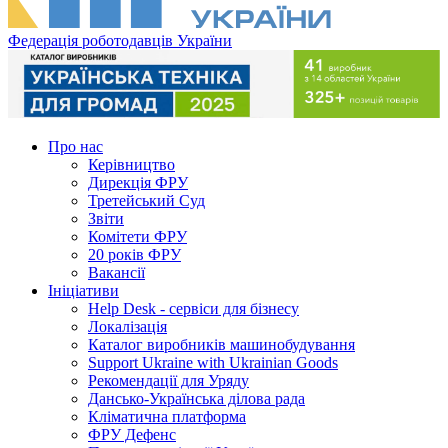
Федерація роботодавців України
Про нас
Керівництво
Дирекція ФРУ
Третейський Суд
Звіти
Комітети ФРУ
20 років ФРУ
Вакансії
Ініціативи
Help Desk - сервіси для бізнесу
Локалізація
Каталог виробників машинобудування
Support Ukraine with Ukrainian Goods
Рекомендації для Уряду
Дансько-Українська ділова рада
Кліматична платформа
ФРУ Дефенс