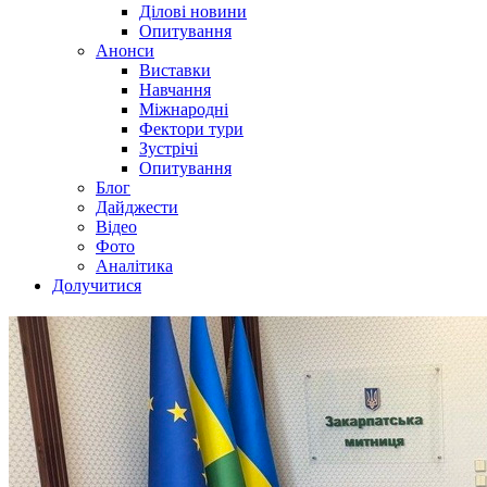
Ділові новини
Опитування
Анонси
Виставки
Навчання
Міжнародні
Фектори тури
Зустрічі
Опитування
Блог
Дайджести
Відео
Фото
Аналітика
Долучитися