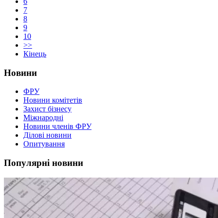
6
7
8
9
10
>>
Кінець
Новини
ФРУ
Новини комітетів
Захист бізнесу
Міжнародні
Новини членів ФРУ
Ділові новини
Опитування
Популярні новини