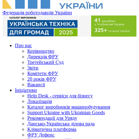
Федерація роботодавців України
Про нас
Керівництво
Дирекція ФРУ
Третейський Суд
Звіти
Комітети ФРУ
20 років ФРУ
Вакансії
Ініціативи
Help Desk - сервіси для бізнесу
Локалізація
Каталог виробників машинобудування
Support Ukraine with Ukrainian Goods
Рекомендації для Уряду
Дансько-Українська ділова рада
Кліматична платформа
ФРУ Дефенс