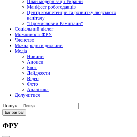
План модернізації України
Маніфест роботодавців
Центр компетенцій та розвитку людського
капіталу
"Промисловий Рамштайн"
Соціальний діалог
Можливості ФРУ
Членство
Міжнародні відносини
Медіа
Новини
Анонси
Блог
Дайджести
Відео
Фото
Аналітика
Долучитися
Пошук...
bar
bar
bar
ФРУ