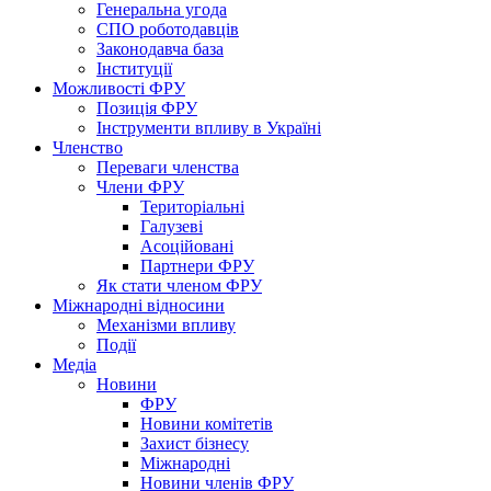
Генеральна угода
СПО роботодавців
Законодавча база
Інституції
Можливості ФРУ
Позиція ФРУ
Інструменти впливу в Україні
Членство
Переваги членства
Члени ФРУ
Територіальні
Галузеві
Асоційовані
Партнери ФРУ
Як стати членом ФРУ
Міжнародні відносини
Механізми впливу
Події
Медіа
Новини
ФРУ
Новини комітетів
Захист бізнесу
Міжнародні
Новини членів ФРУ