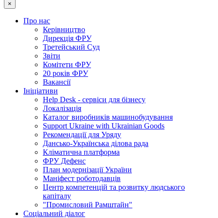
×
Про нас
Керівництво
Дирекція ФРУ
Третейський Суд
Звіти
Комітети ФРУ
20 років ФРУ
Вакансії
Ініціативи
Help Desk - сервіси для бізнесу
Локалізація
Каталог виробників машинобудування
Support Ukraine with Ukrainian Goods
Рекомендації для Уряду
Дансько-Українська ділова рада
Кліматична платформа
ФРУ Дефенс
План модернізації України
Маніфест роботодавців
Центр компетенцій та розвитку людського
капіталу
"Промисловий Рамштайн"
Соціальний діалог