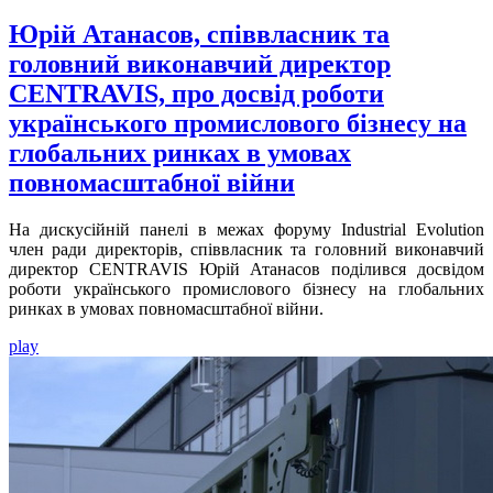
Юрій Атанасов, співвласник та
головний виконавчий директор
CENTRAVIS, про досвід роботи
українського промислового бізнесу на
глобальних ринках в умовах
повномасштабної війни
На дискусійній панелі в межах форуму Industrial Evolution
член ради директорів, співвласник та головний виконавчий
директор CENTRAVIS Юрій Атанасов поділився досвідом
роботи українського промислового бізнесу на глобальних
ринках в умовах повномасштабної війни.
play