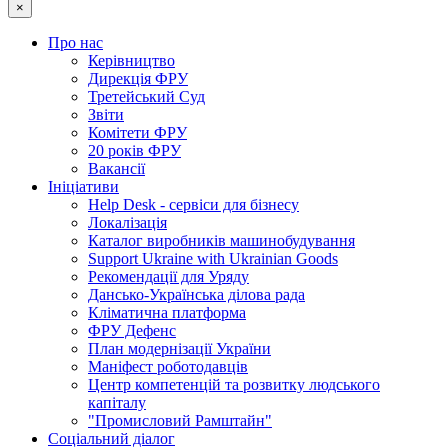
×
Про нас
Керівництво
Дирекція ФРУ
Третейський Суд
Звіти
Комітети ФРУ
20 років ФРУ
Вакансії
Ініціативи
Help Desk - сервіси для бізнесу
Локалізація
Каталог виробників машинобудування
Support Ukraine with Ukrainian Goods
Рекомендації для Уряду
Дансько-Українська ділова рада
Кліматична платформа
ФРУ Дефенс
План модернізації України
Маніфест роботодавців
Центр компетенцій та розвитку людського
капіталу
"Промисловий Рамштайн"
Соціальний діалог