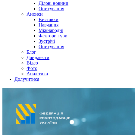
Ділові новини
Опитування
Анонси
Виставки
Навчання
Міжнародні
Фектори тури
Зустрічі
Опитування
Блог
Дайджести
Відео
Фото
Аналітика
Долучитися