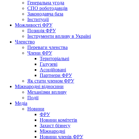
Генеральна угода
СПО роботодавців
Законодавча база
Інституції
Можливості ФРУ
Позиція ФРУ
Інструменти впливу в Україні
Членство
Переваги членства
Члени ФРУ
Територіальні
Галузеві
Асоційовані
Партнери ФРУ
Як стати членом ФРУ
Міжнародні відносини
Механізми впливу
Події
Медіа
Новини
ФРУ
Новини комітетів
Захист бізнесу
Міжнародні
Новини членів ФРУ