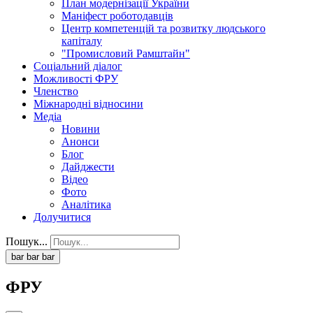
План модернізації України
Маніфест роботодавців
Центр компетенцій та розвитку людського
капіталу
"Промисловий Рамштайн"
Соціальний діалог
Можливості ФРУ
Членство
Міжнародні відносини
Медіа
Новини
Анонси
Блог
Дайджести
Відео
Фото
Аналітика
Долучитися
Пошук...
bar
bar
bar
ФРУ