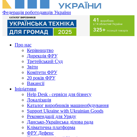
Федерація роботодавців України
Про нас
Керівництво
Дирекція ФРУ
Третейський Суд
Звіти
Комітети ФРУ
20 років ФРУ
Вакансії
Ініціативи
Help Desk - сервіси для бізнесу
Локалізація
Каталог виробників машинобудування
Support Ukraine with Ukrainian Goods
Рекомендації для Уряду
Дансько-Українська ділова рада
Кліматична платформа
ФРУ Дефенс