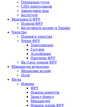
Генеральна угода
СПО роботодавців
Законодавча база
Інституції
Можливості ФРУ
Позиція ФРУ
Інструменти впливу в Україні
Членство
Переваги членства
Члени ФРУ
Територіальні
Галузеві
Асоційовані
Партнери ФРУ
Як стати членом ФРУ
Міжнародні відносини
Механізми впливу
Події
Медіа
Новини
ФРУ
Новини комітетів
Захист бізнесу
Міжнародні
Новини членів ФРУ