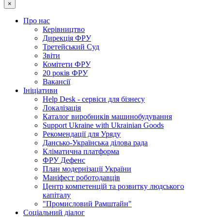
×
Про нас
Керівництво
Дирекція ФРУ
Третейський Суд
Звіти
Комітети ФРУ
20 років ФРУ
Вакансії
Ініціативи
Help Desk - сервіси для бізнесу
Локалізація
Каталог виробників машинобудування
Support Ukraine with Ukrainian Goods
Рекомендації для Уряду
Дансько-Українська ділова рада
Кліматична платформа
ФРУ Дефенс
План модернізації України
Маніфест роботодавців
Центр компетенцій та розвитку людського
капіталу
"Промисловий Рамштайн"
Соціальний діалог