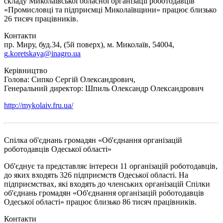
складу Миколаївської обласної організації роботодавців
«Промисловці та підприємці Миколаївщини» працює близько
26 тисяч працівників.
Контакти
пр. Миру, буд.34, (5й поверх), м. Миколаїв, 54004,
g
.
koretskaya
@
inagro
.
ua
Керівництво
Голова: Сипко Сергій Олександрович,
Генеральний директор: Шпиль Олександр Олександрович
http://mykolaiv.fru.ua/
Спілка об'єднань громадян «Об'єднання організацій
роботодавців Одеської області»
Об'єднує та представляє інтереси 11 організацій роботодавців,
до яких входять 326 підприємств Одеської області. На
підприємствах, які входять до членських організацій Спілки
об'єднань громадян «Об'єднання організацій роботодавців
Одеської області» працює близько 86 тисяч працівників.
Контакти