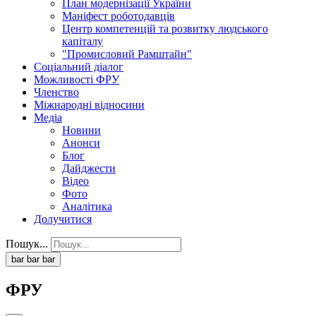
План модернізації України
Маніфест роботодавців
Центр компетенцій та розвитку людського
капіталу
"Промисловий Рамштайн"
Соціальний діалог
Можливості ФРУ
Членство
Міжнародні відносини
Медіа
Новини
Анонси
Блог
Дайджести
Відео
Фото
Аналітика
Долучитися
Пошук...
bar
bar
bar
ФРУ