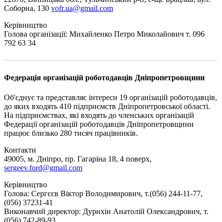
Соборна, 130
vofr.ua@gmail.com
Керівництво
Голова організації: Михайленко Петро Миколайович т. 096
792 63 34
Федерація організацій роботодавців Дніпропетровщини
Об'єднує та представляє інтереси 19 організацій роботодавців,
до яких входять 410 підприємств Дніпропетровської області.
На підприємствах, які входять до членських організацій
Федерації організацій роботодавців Дніпропетровщини
працює близько 280 тисяч працівників.
Контакти
49005, м. Дніпро, пр. Гагаріна 18, 4 поверх,
sergeev.ford@gmail.com
Керівництво
Голова: Сергєєв Віктор Володимирович, т.(056) 244-11-77,
(056) 37231-41
Виконавчий директор: Дурихін Анатолій Олександрович, т.
(056) 742-89-93