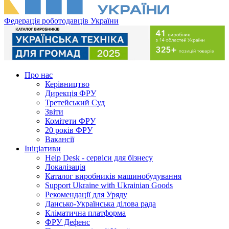
Федерація роботодавців України
Про нас
Керівництво
Дирекція ФРУ
Третейський Суд
Звіти
Комітети ФРУ
20 років ФРУ
Вакансії
Ініціативи
Help Desk - сервіси для бізнесу
Локалізація
Каталог виробників машинобудування
Support Ukraine with Ukrainian Goods
Рекомендації для Уряду
Дансько-Українська ділова рада
Кліматична платформа
ФРУ Дефенс