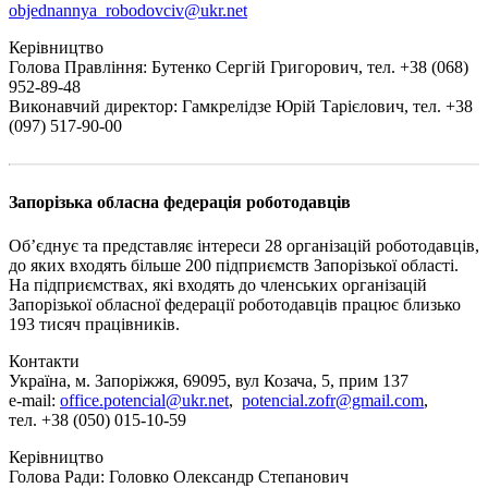
objednannya_robodovciv@ukr.net
Керівництво
Голова Правління: Бутенко Сергій Григорович, тел. +38 (068)
952-89-48
Виконавчий директор: Гамкрелідзе Юрій Тарієлович, тел. +38
(097) 517-90-00
Запорізька обласна федерація роботодавців
Об’єднує та представляє інтереси 28 організацій роботодавців,
до яких входять більше 200 підприємств Запорізької області.
На підприємствах, які входять до членських організацій
Запорізької обласної федерації роботодавців працює близько
193 тисяч працівників.
Контакти
Україна, м. Запоріжжя, 69095, вул Козача, 5, прим 137
e-mail:
office.potencial@ukr.net
,
potencial.zofr@gmail.com
,
тел. +38 (050) 015-10-59
Керівництво
Голова Ради: Головко Олександр Степанович