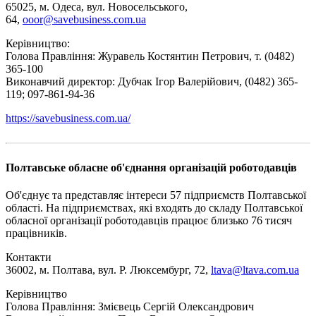
65025, м. Одеса, вул. Новосельського,
64,
ooor@savebusiness.com.ua
Керівництво:
Голова Правління: Журавель Костянтин Петрович, т. (0482)
365-100
Виконавчий директор: Дубчак Ігор Валерійович, (0482) 365-
119; 097-861-94-36
https://savebusiness.com.ua/
Полтавське обласне об'єднання організацій роботодавців
Об'єднує та представляє інтереси 57 підприємств Полтавської
області. На підприємствах, які входять до складу Полтавської
обласної організації роботодавців працює близько 76 тисяч
працівників.
Контакти
36002, м. Полтава, вул. Р. Люксембург, 72,
ltava@ltava.com.ua
Керівництво
Голова Правління: Змієвець Сергій Олександрович