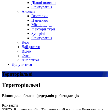
Ділові новини
Опитування
Анонси
Виставки
Навчання
Міжнародні
Фектори тури
Зустрічі
Опитування
Блог
Дайджести
Відео
Фото
Аналітика
Долучитися
Територіальні
Територіальні
Вінницька обласна федерація роботодавців
Контакти
22870, Вінницька обл., Тульчинський р-н, с-ще Брацлав, вул.