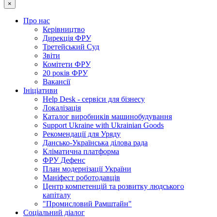
×
Про нас
Керівництво
Дирекція ФРУ
Третейський Суд
Звіти
Комітети ФРУ
20 років ФРУ
Вакансії
Ініціативи
Help Desk - сервіси для бізнесу
Локалізація
Каталог виробників машинобудування
Support Ukraine with Ukrainian Goods
Рекомендації для Уряду
Дансько-Українська ділова рада
Кліматична платформа
ФРУ Дефенс
План модернізації України
Маніфест роботодавців
Центр компетенцій та розвитку людського
капіталу
"Промисловий Рамштайн"
Соціальний діалог