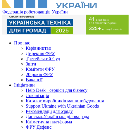
Федерація роботодавців України
Про нас
Керівництво
Дирекція ФРУ
Третейський Суд
Звіти
Комітети ФРУ
20 років ФРУ
Вакансії
Ініціативи
Help Desk - сервіси для бізнесу
Локалізація
Каталог виробників машинобудування
Support Ukraine with Ukrainian Goods
Рекомендації для Уряду
Дансько-Українська ділова рада
Кліматична платформа
ФРУ Дефенс