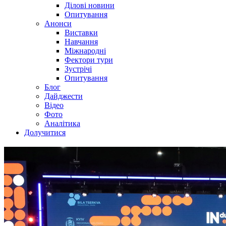
Ділові новини
Опитування
Анонси
Виставки
Навчання
Міжнародні
Фектори тури
Зустрічі
Опитування
Блог
Дайджести
Відео
Фото
Аналітика
Долучитися