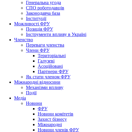
Генеральна угода
СПО роботодавців
Законодавча база
Інституції
Можливості ФРУ
Позиція ФРУ
Інструменти впливу в Україні
Членство
Переваги членства
Члени ФРУ
Територіальні
Галузеві
Асоційовані
Партнери ФРУ
Як стати членом ФРУ
Міжнародні відносини
Механізми впливу
Події
Медіа
Новини
ФРУ
Новини комітетів
Захист бізнесу
Міжнародні
Новини членів ФРУ