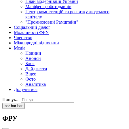
План модернізації України
Маніфест роботодавців
Центр компетенцій та розвитку людського
капіталу
"Промисловий Рамштайн"
Соціальний діалог
Можливості ФРУ
Членство
Міжнародні відносини
Медіа
Новини
Анонси
Блог
Дайджести
Відео
Фото
Аналітика
Долучитися
Пошук...
bar
bar
bar
ФРУ