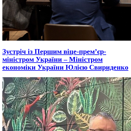
Зустріч із Першим віце-прем’єр-
міністром України – Міністром
економіки України Юлією Свириденко