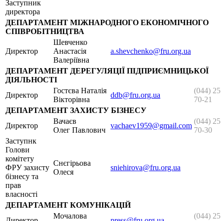
Заступник
директора
ДЕПАРТАМЕНТ МІЖНАРОДНОГО ЕКОНОМІЧНОГО
СПІВРОБІТНИЦТВА
Шевченко
Директор
Анастасія
a.shevchenko@fru.org.ua
Валеріївна
ДЕПАРТАМЕНТ ДЕРЕГУЛЯЦІЇ ПІДПРИЄМНИЦЬКОЇ
ДІЯЛЬНОСТІ
Гостєва Наталія
(044) 25
Директор
ddb@fru.org.ua
Вікторівна
70-21
ДЕПАРТАМЕНТ ЗАХИСТУ БІЗНЕСУ
Вачаєв
(044) 25
Директор
vachaev1959@gmail.com
Олег Павлович
70-30
Заступнк
Голови
комітету
Снєгірьова
ФРУ захисту
sniehirova@fru.org.ua
Олеся
бізнесу та
прав
власності
ДЕПАРТАМЕНТ КОМУНІКАЦІЙ
Мочалова
(044) 25
Директор
press@fru.org.ua