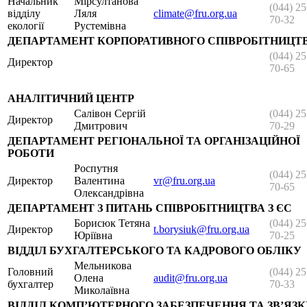
Начальник
Мірсултанова
(044) 25
відділу
Ляля
climate@fru.org.ua
70-32
екології
Рустемівна
ДЕПАРТАМЕНТ КОРПОРАТИВНОГО СПІВРОБІТНИЦТ
(044) 25
Директор
70-65
АНАЛІТИЧНИЙ ЦЕНТР
Салівон Сергій
(044) 25
Директор
Дмитрович
70-29
ДЕПАРТАМЕНТ РЕГІОНАЛЬНОЇ ТА ОРГАНІЗАЦІЙНОЇ
РОБОТИ
Роспутня
(044) 25
Директор
Валентина
vr@fru.org.ua
70-65
Олександрівна
ДЕПАРТАМЕНТ З ПИТАНЬ СПІВРОБІТНИЦТВА З ЄС
Борисюк Тетяна
(044) 25
Директор
t.borysiuk@fru.org.ua
Юріївна
70-25
ВІДДІЛ БУХГАЛТЕРСЬКОГО ТА КАДРОВОГО ОБЛІКУ
Мельникова
Головний
(044) 25
Олена
audit@fru.org.ua
бухгалтер
70-33
Миколаївна
ВІДДІЛ КОМП’ЮТЕРНОГО ЗАБЕЗПЕЧЕННЯ ТА ЗВ’ЯЗК