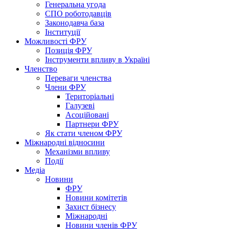
Генеральна угода
СПО роботодавців
Законодавча база
Інституції
Можливості ФРУ
Позиція ФРУ
Інструменти впливу в Україні
Членство
Переваги членства
Члени ФРУ
Територіальні
Галузеві
Асоційовані
Партнери ФРУ
Як стати членом ФРУ
Міжнародні відносини
Механізми впливу
Події
Медіа
Новини
ФРУ
Новини комітетів
Захист бізнесу
Міжнародні
Новини членів ФРУ