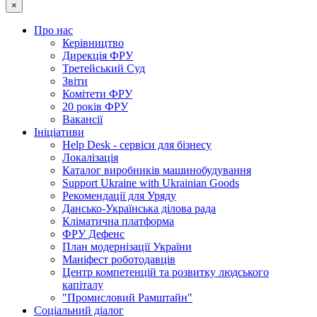
×
Про нас
Керівництво
Дирекція ФРУ
Третейський Суд
Звіти
Комітети ФРУ
20 років ФРУ
Вакансії
Ініціативи
Help Desk - сервіси для бізнесу
Локалізація
Каталог виробників машинобудування
Support Ukraine with Ukrainian Goods
Рекомендації для Уряду
Дансько-Українська ділова рада
Кліматична платформа
ФРУ Дефенс
План модернізації України
Маніфест роботодавців
Центр компетенцій та розвитку людського
капіталу
"Промисловий Рамштайн"
Соціальний діалог