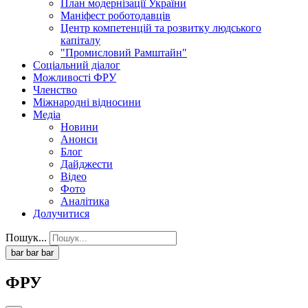
План модернізації України
Маніфест роботодавців
Центр компетенцій та розвитку людського
капіталу
"Промисловий Рамштайн"
Соціальний діалог
Можливості ФРУ
Членство
Міжнародні відносини
Медіа
Новини
Анонси
Блог
Дайджести
Відео
Фото
Аналітика
Долучитися
Пошук...
bar
bar
bar
ФРУ