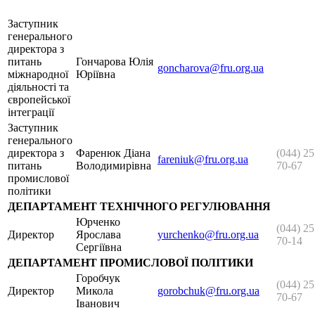
Заступник
генерального
директора з
питань
Гончарова Юлія
goncharova@fru.org.ua
міжнародної
Юріївна
діяльності та
європейської
інтеграції
Заступник
генерального
директора з
Фаренюк Діана
(044) 25
fareniuk@fru.org.ua
питань
Володимирівна
70-67
промислової
політики
ДЕПАРТАМЕНТ ТЕХНІЧНОГО РЕГУЛЮВАННЯ
Юрченко
(044) 25
Директор
Ярослава
yurchenko@fru.org.ua
70-14
Сергіївна
ДЕПАРТАМЕНТ ПРОМИСЛОВОЇ ПОЛІТИКИ
Горобчук
(044) 25
Директор
Микола
gorobchuk@fru.org.ua
70-67
Іванович