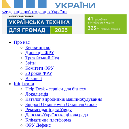
Федерація роботодавців України
Про нас
Керівництво
Дирекція ФРУ
Третейський Суд
Звіти
Комітети ФРУ
20 років ФРУ
Вакансії
Ініціативи
Help Desk - сервіси для бізнесу
Локалізація
Каталог виробників машинобудування
Support Ukraine with Ukrainian Goods
Рекомендації для Уряду
Дансько-Українська ділова рада
Кліматична платформа
ФРУ Дефенс