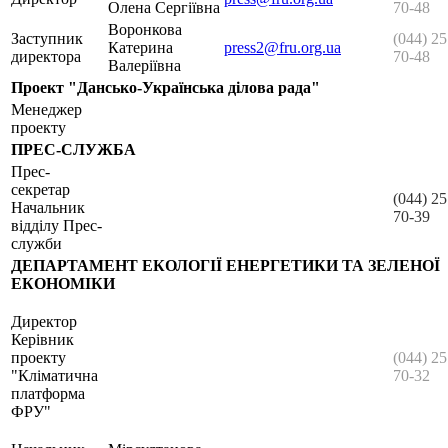
Олена Сергіївна
70-48
Воронкова
Заступник
(044) 25
Катерина
press2@fru.org.ua
директора
70-48
Валеріївна
Проект "Дансько-Українська ділова рада"
Менеджер
проекту
ПРЕС-СЛУЖБА
Прес-
секретар
(044) 25
Начальник
70-39
відділу Прес-
служби
ДЕПАРТАМЕНТ ЕКОЛОГІЇ ЕНЕРГЕТИКИ ТА ЗЕЛЕНОЇ
ЕКОНОМІКИ
Директор
Керівник
проекту
(044) 25
"Кліматична
70-32
платформа
ФРУ"