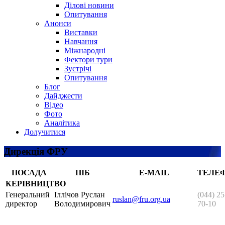
Ділові новини
Опитування
Анонси
Виставки
Навчання
Міжнародні
Фектори тури
Зустрічі
Опитування
Блог
Дайджести
Відео
Фото
Аналітика
Долучитися
Дирекція ФРУ
ПОСАДА
ПІБ
E-MAIL
ТЕЛЕ
КЕРІВНИЦТВО
Генеральний
Іллічов Руслан
(044) 25
ruslan@fru.org.ua
директор
Володимирович
70-10