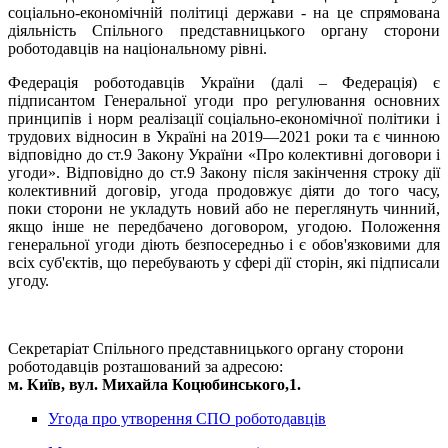
соціально-економічній політиці держави - на це спрямована
діяльність Спільного представницького органу сторони
роботодавців на національному рівні.
Федерація роботодавців України (далі – Федерація) є
підписантом Генеральної угоди про регулювання основних
принципів і норм реалізації соціально-економічної політики і
трудових відносин в Україні на 2019—2021 роки та є чинною
відповідно до ст.9 Закону України «Про колективні договори і
угоди». Відповідно до ст.9 Закону після закінчення строку дії
колективний договір, угода продовжує діяти до того часу,
поки сторони не укладуть новий або не переглянуть чинний,
якщо інше не передбачено договором, угодою. Положення
генеральної угоди діють безпосередньо і є обов'язковими для
всіх суб'єктів, що перебувають у сфері дії сторін, які підписали
угоду.
Секретаріат Спільного представницького органу сторони
роботодавців розташований за адресою:
м. Київ, вул. Михайла Коцюбинського,1.
Угода про утворення СПО роботодавців