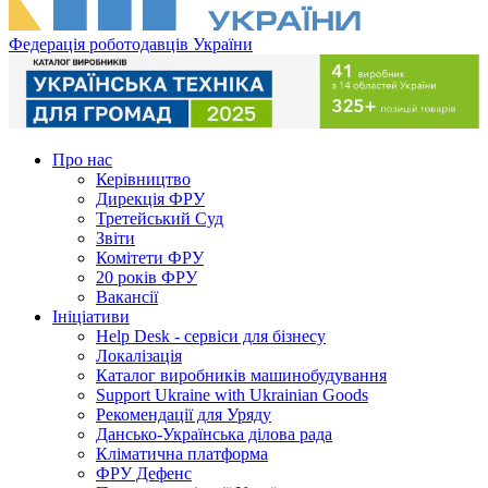
Федерація роботодавців України
Про нас
Керівництво
Дирекція ФРУ
Третейський Суд
Звіти
Комітети ФРУ
20 років ФРУ
Вакансії
Ініціативи
Help Desk - сервіси для бізнесу
Локалізація
Каталог виробників машинобудування
Support Ukraine with Ukrainian Goods
Рекомендації для Уряду
Дансько-Українська ділова рада
Кліматична платформа
ФРУ Дефенс