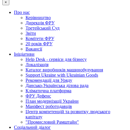
×
Про нас
Керівництво
Дирекція ФРУ
Третейський Суд
Звіти
Комітети ФРУ
20 років ФРУ
Вакансії
Ініціативи
Help Desk - сервіси для бізнесу
Локалізація
Каталог виробників машинобудування
Support Ukraine with Ukrainian Goods
Рекомендації для Уряду
Дансько-Українська ділова рада
Кліматична платформа
ФРУ Дефенс
План модернізації України
Маніфест роботодавців
Центр компетенцій та розвитку людського
капіталу
"Промисловий Рамштайн"
Соціальний діалог