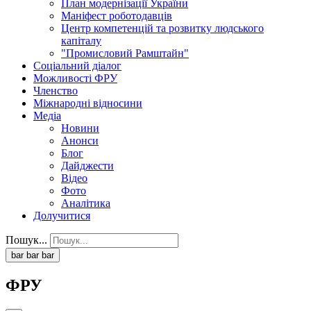
План модернізації України
Маніфест роботодавців
Центр компетенцій та розвитку людського
капіталу
"Промисловий Рамштайн"
Соціальний діалог
Можливості ФРУ
Членство
Міжнародні відносини
Медіа
Новини
Анонси
Блог
Дайджести
Відео
Фото
Аналітика
Долучитися
Пошук...
bar
bar
bar
ФРУ