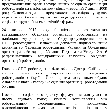
представницький орган всеукраїнських об'єднань організацій
роботодавців на національному рівні, утворений 7 липня 2009
року. Основна задача – представляти консолідовану думку
українського бізнесу під час реалізації державної політики у
соціально-трудовій та економічній сферах.
24 лютого 2017 року більшістю репрезентативних
всеукраїнських об'єднань організацій роботодавців на
національному рівні підписано Угоду про утворення нового
СПО роботодавців. Зазначений документ підписало вище
керівництво Федерації роботодавців України та Об'єднання
організацій роботодавців України. Підтримали Угоду 12 з 16
репрезентативних всеукраїнських галузевих об'єднань
організацій роботодавців.
Головою СПО роботодавців було обрано Дмитра Олійника -
голову найбільшого репрезентативного об'єднання
роботодавців в Україні. Його першим заступником обрано
Анатолія Кінаха - голову Об'єднання організації роботодавців
України.
Посилення соціального діалогу, формування для участі в
ньому єдиного голосу бізнесу, встановлення між
роботодавцями скоординованих і погоджених
взаємовідносин, спрямованих на реалізацію їх прав у