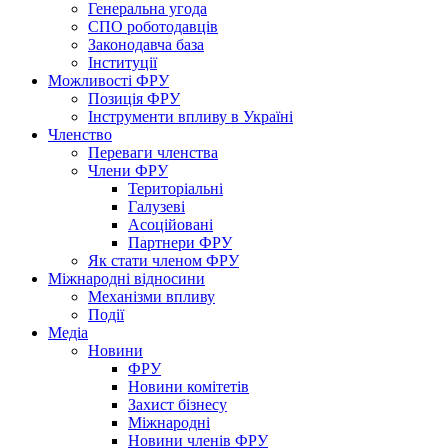
Генеральна угода
СПО роботодавців
Законодавча база
Інституції
Можливості ФРУ
Позиція ФРУ
Інструменти впливу в Україні
Членство
Переваги членства
Члени ФРУ
Територіальні
Галузеві
Асоційовані
Партнери ФРУ
Як стати членом ФРУ
Міжнародні відносини
Механізми впливу
Події
Медіа
Новини
ФРУ
Новини комітетів
Захист бізнесу
Міжнародні
Новини членів ФРУ