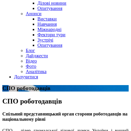
Ділові новини
Опитування
Анонси
Виставки
Навчання
Міжнародні
Фектори тури
Зустрічі
Опитування
Блог
Дайджести
Відео
Фото
Аналітика
Долучитися
СПО роботодавців
СПО роботодавців
Спільний представницький орган сторони роботодавців на
національному рівні
СПО – лідер громадської ділової думки України і вищий