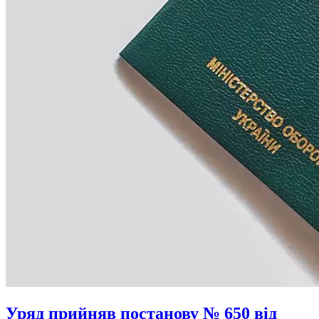
Уряд прийняв постанову № 650 від