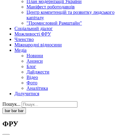
План модернізації України
Маніфест роботодавців
Центр компетенцій та розвитку людського
капіталу
"Промисловий Рамштайн"
Соціальний діалог
Можливості ФРУ
Членство
Міжнародні відносини
Медіа
Новини
Анонси
Блог
Дайджести
Відео
Фото
Аналітика
Долучитися
Пошук...
bar
bar
bar
ФРУ