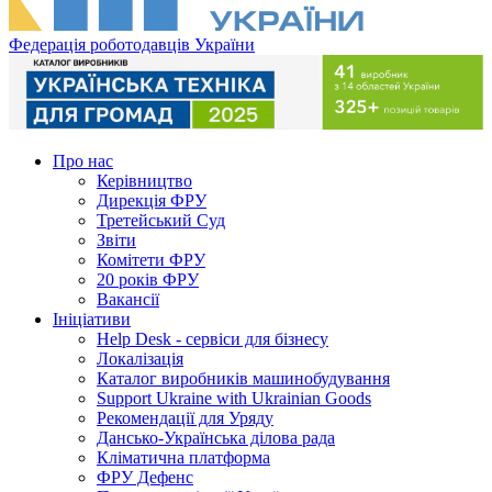
Федерація роботодавців України
Про нас
Керівництво
Дирекція ФРУ
Третейський Суд
Звіти
Комітети ФРУ
20 років ФРУ
Вакансії
Ініціативи
Help Desk - сервіси для бізнесу
Локалізація
Каталог виробників машинобудування
Support Ukraine with Ukrainian Goods
Рекомендації для Уряду
Дансько-Українська ділова рада
Кліматична платформа
ФРУ Дефенс