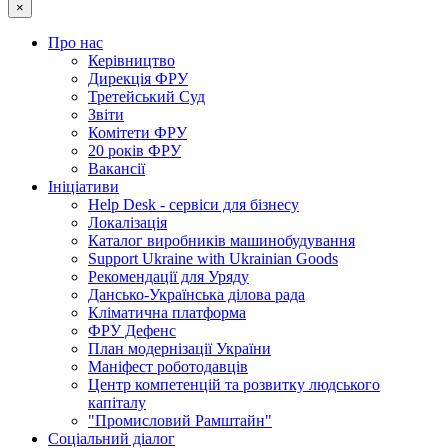
×
Про нас
Керівництво
Дирекція ФРУ
Третейський Суд
Звіти
Комітети ФРУ
20 років ФРУ
Вакансії
Ініціативи
Help Desk - сервіси для бізнесу
Локалізація
Каталог виробників машинобудування
Support Ukraine with Ukrainian Goods
Рекомендації для Уряду
Дансько-Українська ділова рада
Кліматична платформа
ФРУ Дефенс
План модернізації України
Маніфест роботодавців
Центр компетенцій та розвитку людського
капіталу
"Промисловий Рамштайн"
Соціальний діалог