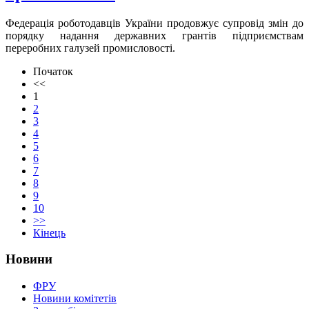
Федерація роботодавців України продовжує супровід змін до
порядку надання державних грантів підприємствам
переробних галузей промисловості.
Початок
<<
1
2
3
4
5
6
7
8
9
10
>>
Кінець
Новини
ФРУ
Новини комітетів