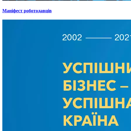
Маніфест роботодавців