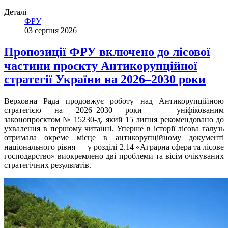
Деталі
ФРУ
03 серпня 2026
Пропозиції ФРУ включено до лісової
частини проєкту Антикорупційної
стратегії України на 2026–2030 роки
Верховна Рада продовжує роботу над Антикорупційною
стратегією на 2026–2030 роки — уніфікованим
законопроєктом № 15230-д, який 15 липня рекомендовано до
ухвалення в першому читанні. Уперше в історії лісова галузь
отримала окреме місце в антикорупційному документі
національного рівня — у розділі 2.14 «Аграрна сфера та лісове
господарство» виокремлено дві проблеми та вісім очікуваних
стратегічних результатів.