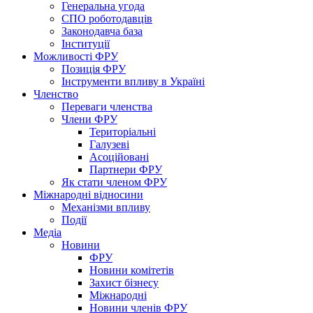
Генеральна угода
СПО роботодавців
Законодавча база
Інституції
Можливості ФРУ
Позиція ФРУ
Інструменти впливу в Україні
Членство
Переваги членства
Члени ФРУ
Територіальні
Галузеві
Асоційовані
Партнери ФРУ
Як стати членом ФРУ
Міжнародні відносини
Механізми впливу
Події
Медіа
Новини
ФРУ
Новини комітетів
Захист бізнесу
Міжнародні
Новини членів ФРУ