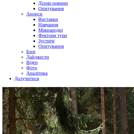
Ділові новини
Опитування
Анонси
Виставки
Навчання
Міжнародні
Фектори тури
Зустрічі
Опитування
Блог
Дайджести
Відео
Фото
Аналітика
Долучитися