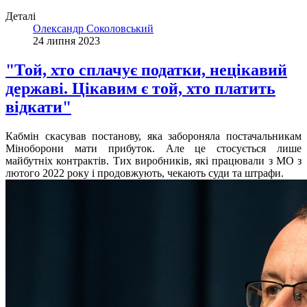
Деталі
Олександр Соколовський
24 липня 2023
"Той, хто сплачує податки, нецікавий
державі. Цікавим є той, хто платить
відкати"
Кабмін скасував постанову, яка забороняла постачальникам
Міноборони мати прибуток. Але це стосується лише
майбутніх контрактів. Тих виробників, які працювали з МО з
лютого 2022 року і продовжують, чекають суди та штрафи.