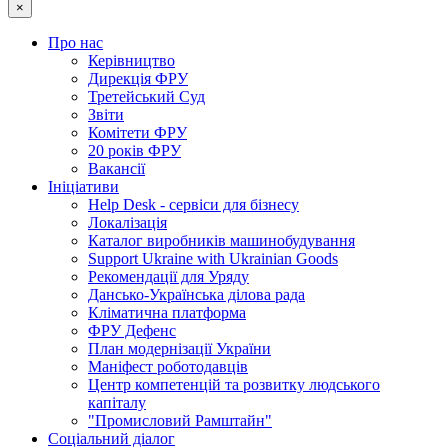
×
Про нас
Керівництво
Дирекція ФРУ
Третейський Суд
Звіти
Комітети ФРУ
20 років ФРУ
Вакансії
Ініціативи
Help Desk - сервіси для бізнесу
Локалізація
Каталог виробників машинобудування
Support Ukraine with Ukrainian Goods
Рекомендації для Уряду
Дансько-Українська ділова рада
Кліматична платформа
ФРУ Дефенс
План модернізації України
Маніфест роботодавців
Центр компетенцій та розвитку людського
капіталу
"Промисловий Рамштайн"
Соціальний діалог