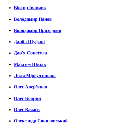
Віктор Іванчик
Володимир Панов
Володимир Приходько
Данііл Шуфані
Дар'я Свистула
Максим Шкіль
Ляля Мірсултанова
Олег Авер’янов
Олег Боярин
Олег Вачаєв
Олександр Соколовський