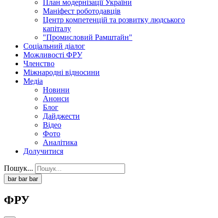
План модернізації України
Маніфест роботодавців
Центр компетенцій та розвитку людського
капіталу
"Промисловий Рамштайн"
Соціальний діалог
Можливості ФРУ
Членство
Міжнародні відносини
Медіа
Новини
Анонси
Блог
Дайджести
Відео
Фото
Аналітика
Долучитися
Пошук...
bar
bar
bar
ФРУ