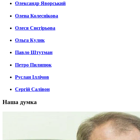
Олександр Яворський
Олена Колеснікова
Олеся Снєгірьова
Ольга Кулик
Павло Штутман
Петро Пилипюк
Руслан Іллічов
Сергій Салівон
Наша думка