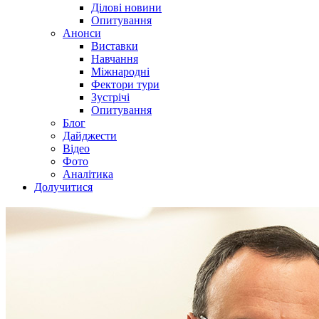
Ділові новини
Опитування
Анонси
Виставки
Навчання
Міжнародні
Фектори тури
Зустрічі
Опитування
Блог
Дайджести
Відео
Фото
Аналітика
Долучитися