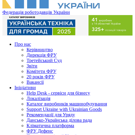
Федерація роботодавців України
Про нас
Керівництво
Дирекція ФРУ
Третейський Суд
Звіти
Комітети ФРУ
20 років ФРУ
Вакансії
Ініціативи
Help Desk - сервіси для бізнесу
Локалізація
Каталог виробників машинобудування
Support Ukraine with Ukrainian Goods
Рекомендації для Уряду
Дансько-Українська ділова рада
Кліматична платформа
ФРУ Дефенс