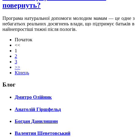
повернуть?
Програма натуральної допомоги молодим мамам — це одне з
небагатьох реальних досягнень влади, що підтримує батьків в
найнепростіші тижні після пологів.
Початок
<<
1
2
3
>>
Кінець
Блог
Дмитро Олійник
Анатолій Гіршфельд
Богдан Данилишин
Валентин Шеветовський