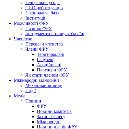
Генеральна угода
СПО роботодавців
Законодавча база
Інституції
Можливості ФРУ
Позиція ФРУ
Інструменти впливу в Україні
Членство
Переваги членства
Члени ФРУ
Територіальні
Галузеві
Асоційовані
Партнери ФРУ
Як стати членом ФРУ
Міжнародні відносини
Механізми впливу
Події
Медіа
Новини
ФРУ
Новини комітетів
Захист бізнесу
Міжнародні
Новини членів ФРУ