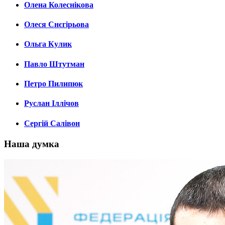
Олена Колеснікова
Олеся Снєгірьова
Ольга Кулик
Павло Штутман
Петро Пилипюк
Руслан Іллічов
Сергій Салівон
Наша думка