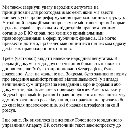
Ми також звернули увагу народних депутатів на
принциповий для роботодавців момент, який міг звести
нанівець усі спроби реформування правоохоронних структур.
У тодішній редакції законопроєкту не містилося прямої норми
щодо передачі із профільних підрозділів правоохоронних
органів до БФР справ, пов'язаних з кримінальними
правопорушеннями в сфері публічних фінансів. Це могло
призвести до того, що бізнес мав опинитися під тиском одразу
декількох правоохоронних органів.
Треба (частково!) віддати належне народним депутатам. В
редакції документу до другого читання більшість правок та
доповнень, що їх було запропоновано Федерацією, було
враховано. Але, на жаль, не всі. Зокрема, було залишено норму
про введення адміністративної відповідальності (у вигляді
величезних сум штрафів) за ненадання Бюро інформації або
документів, або їх же «не в повному обсязі». Але оскільки у
Кодексі про адміністративні правопорушення немає інституту
адміністративного розслідування, на практиці це призвело би
до свавілля правоохоронців, які б карали штрафами на свій
розсуд.
І ще одне. Як виявилося із висновку Головного юридичного
управління Апарату ВР, остаточний текст законопроєкту до