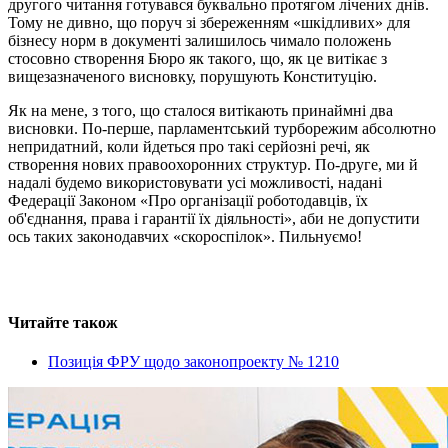
другого читання готувався буквально протягом лічених днів.
Тому не дивно, що поруч зі збереженням «шкідливих» для
бізнесу норм в документі залишилось чимало положень
стосовно створення Бюро як такого, що, як це витікає з
вищезазначеного висновку, порушують Конституцію.
Як на мене, з того, що сталося витікають принаймні два
висновки. По-перше, парламентський турборежим абсолютно
непридатний, коли йдеться про такі серйозні речі, як
створення нових правоохоронних структур. По-друге, ми й
надалі будемо використовувати усі можливості, надані
Федерації Законом «Про організації роботодавців, їх
об'єднання, права і гарантії їх діяльності», аби не допустити
ось таких законодавчих «скороспілок». Пильнуємо!
Читайте також
Позиція ФРУ щодо законопроекту № 1210