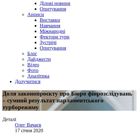
Ділові новини
Опитування
Анонси
Виставки
Навчання
Міжнародні
Фектори тури
Зустрічі
Опитування
Блог
Дайджести
Відео
Фото
Аналітика
Долучитися
Доля законопроєкту про Бюро фінрозслідувань
– сумний результат парламентського
турборежиму
Деталі
Олег Вачаєв
17 січня 2020