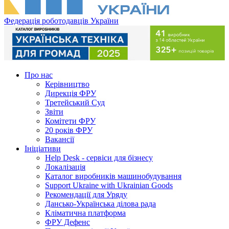
Федерація роботодавців України
Про нас
Керівництво
Дирекція ФРУ
Третейський Суд
Звіти
Комітети ФРУ
20 років ФРУ
Вакансії
Ініціативи
Help Desk - сервіси для бізнесу
Локалізація
Каталог виробників машинобудування
Support Ukraine with Ukrainian Goods
Рекомендації для Уряду
Дансько-Українська ділова рада
Кліматична платформа
ФРУ Дефенс