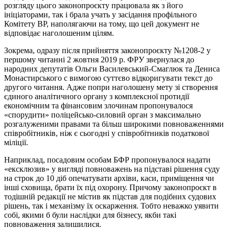
розгляду цього законопроєкту працювала як з його
ініціаторами, так і брала учать у засідання профільного
Комітету ВР, наполягаючи на тому, що цей документ не
відповідає наголошеним цілям.
Зокрема, одразу після прийняття законопроєкту №1208-2 у
першому читанні 2 жовтня 2019 р. ФРУ звернулася до
народних депутатів Ольги Василевський-Смаглюк та Дениса
Монастирського с вимогою суттєво відкоригувати текст до
другого читання. Адже попри наголошену мету зі створення
єдиного аналітичного органу з комплексної протидії
економічним та фінансовим злочинам пропонувалося
«спорудити» поліцейсько-силовий орган з максимально
розгалуженими правами та більш широкими повноваженнями
співробітників, ніж є сьогодні у співробітників податкової
міліції.
Наприклад, посадовим особам БФР пропонувалося надати
«ексклюзив» у вигляді повноважень на підставі рішення суду
на строк до 10 діб опечатувати архіви, каси, приміщення чи
інші сховища, брати їх під охорону. Причому законопроєкт в
тодішній редакції не містив як підстав для подібних судових
рішень, так і механізму їх оскарження. Тобто неважко уявити
собі, якими б були наслідки для бізнесу, якби такі
повноваження залишилися.