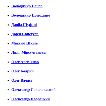
Володимир Панов
Володимир Приходько
Данііл Шуфані
Дар'я Свистула
Максим Шкіль
Ляля Мірсултанова
Олег Авер’янов
Олег Боярин
Олег Вачаєв
Олександр Соколовський
Олександр Яворський