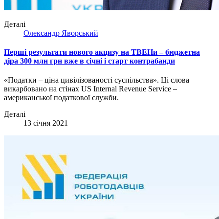
Деталі
Олександр Яворський
Перші результати нового акцизу на ТВЕНи – бюджетна
діра 300 млн грн вже в січні і старт контрабанди
«Податки – ціна цивілізованості суспільства». Ці слова
викарбовано на стінах US Internal Revenue Service –
американської податкової служби.
Деталі
13 січня 2021