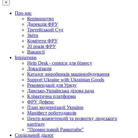
×
Про нас
Керівництво
Дирекція ФРУ
Третейський Суд
Звіти
Комітети ФРУ
20 років ФРУ
Вакансії
Ініціативи
Help Desk - сервіси для бізнесу
Локалізація
Каталог виробників машинобудування
Support Ukraine with Ukrainian Goods
Рекомендації для Уряду
Дансько-Українська ділова рада
Кліматична платформа
ФРУ Дефенс
План модернізації України
Маніфест роботодавців
Центр компетенцій та розвитку людського
капіталу
"Промисловий Рамштайн"
Соціальний діалог