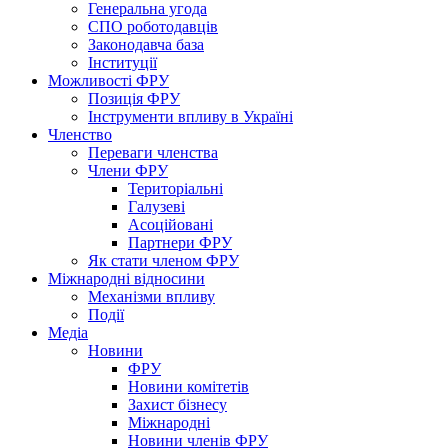
Генеральна угода
СПО роботодавців
Законодавча база
Інституції
Можливості ФРУ
Позиція ФРУ
Інструменти впливу в Україні
Членство
Переваги членства
Члени ФРУ
Територіальні
Галузеві
Асоційовані
Партнери ФРУ
Як стати членом ФРУ
Міжнародні відносини
Механізми впливу
Події
Медіа
Новини
ФРУ
Новини комітетів
Захист бізнесу
Міжнародні
Новини членів ФРУ