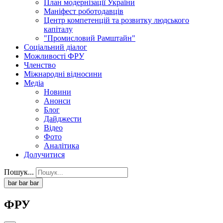
План модернізації України
Маніфест роботодавців
Центр компетенцій та розвитку людського
капіталу
"Промисловий Рамштайн"
Соціальний діалог
Можливості ФРУ
Членство
Міжнародні відносини
Медіа
Новини
Анонси
Блог
Дайджести
Відео
Фото
Аналітика
Долучитися
Пошук...
bar
bar
bar
ФРУ