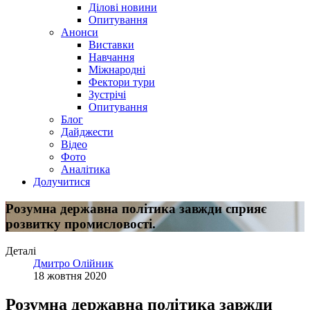
Ділові новини
Опитування
Анонси
Виставки
Навчання
Міжнародні
Фектори тури
Зустрічі
Опитування
Блог
Дайджести
Відео
Фото
Аналітика
Долучитися
Розумна державна політика завжди сприяє
розвитку промисловості.
Деталі
Дмитро Олійник
18 жовтня 2020
Розумна державна політика завжди