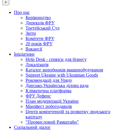
×
Про нас
Керівництво
Дирекція ФРУ
Третейський Суд
Звіти
Комітети ФРУ
20 років ФРУ
Вакансії
Ініціативи
Help Desk - сервіси для бізнесу
Локалізація
Каталог виробників машинобудування
Support Ukraine with Ukrainian Goods
Рекомендації для Уряду
Дансько-Українська ділова рада
Кліматична платформа
ФРУ Дефенс
План модернізації України
Маніфест роботодавців
Центр компетенцій та розвитку людського
капіталу
"Промисловий Рамштайн"
Соціальний діалог