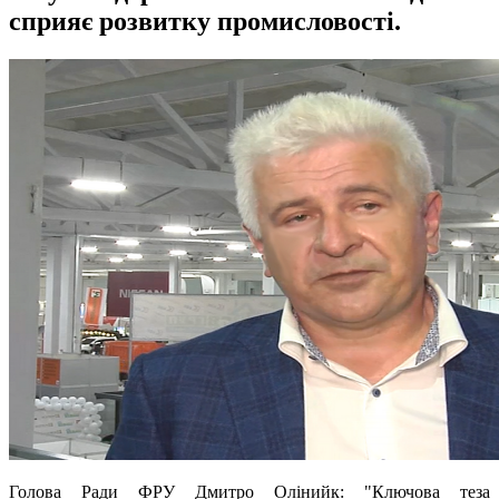
сприяє розвитку промисловості.
Голова Ради ФРУ Дмитро Олінийк: "Ключова теза