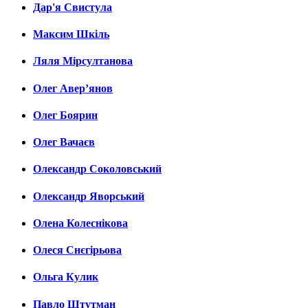
Дар'я Свистула
Максим Шкіль
Ляля Мірсултанова
Олег Авер’янов
Олег Боярин
Олег Вачаєв
Олександр Соколовський
Олександр Яворський
Олена Колеснікова
Олеся Снєгірьова
Ольга Кулик
Павло Штутман