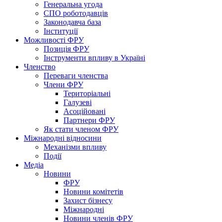
Генеральна угода
СПО роботодавців
Законодавча база
Інституції
Можливості ФРУ
Позиція ФРУ
Інструменти впливу в Україні
Членство
Переваги членства
Члени ФРУ
Територіальні
Галузеві
Асоційовані
Партнери ФРУ
Як стати членом ФРУ
Міжнародні відносини
Механізми впливу
Події
Медіа
Новини
ФРУ
Новини комітетів
Захист бізнесу
Міжнародні
Новини членів ФРУ