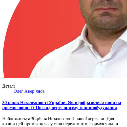
Деталі
Олег Авер’янов
30 років Незалежності України. Як відобразилися вони на
промисловості? Погляд через призму машинобудування
Наближається 30-річчя Незалежності нашої держави. Для
країни цей проміжок часу став переломним, формуючим та