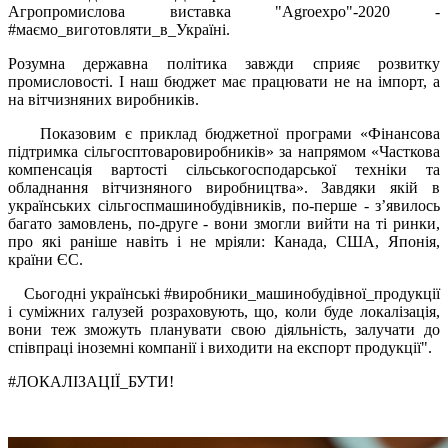
Агропромислова виставка "Agroexpo"-2020 -
#маємо_виготовляти_в_Україні.
Розумна державна політика завжди сприяє розвитку
промисловості. І наш бюджет має працювати не на імпорт, а
на вітчизняних виробників.
Показовим є приклад бюджетної програми «Фінансова
підтримка сільгосптоваровиробників» за напрямом «Часткова
компенсація вартості сільськогосподарської техніки та
обладнання вітчизняного виробництва». Завдяки якій в
українських сільгоспмашинобудівників, по-перше - з’явилось
багато замовлень, по-друге - вони змогли вийти на ті ринки,
про які раніше навіть і не мріяли: Канада, США, Японія,
країни ЄС.
Сьогодні українські #виробники_машинобудівної_продукції
і суміжних галузей розраховують, що, коли буде локалізація,
вони теж зможуть планувати свою діяльність, залучати до
співпраці іноземні компанії і виходити на експорт продукції".
#ЛОКАЛІЗАЦІЇ_БУТИ!