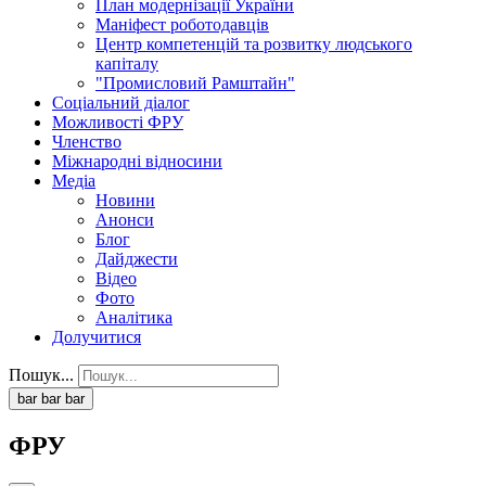
План модернізації України
Маніфест роботодавців
Центр компетенцій та розвитку людського
капіталу
"Промисловий Рамштайн"
Соціальний діалог
Можливості ФРУ
Членство
Міжнародні відносини
Медіа
Новини
Анонси
Блог
Дайджести
Відео
Фото
Аналітика
Долучитися
Пошук...
bar
bar
bar
ФРУ