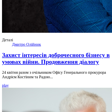
Деталі
Дмитро Олійник
Захист інтересів доброчесного бізнесу в
умовах війни. Продовження діалогу
24 квітня разом з очільником Офісу Генерального прокурора
Андрієм Костіним та Радою...
play