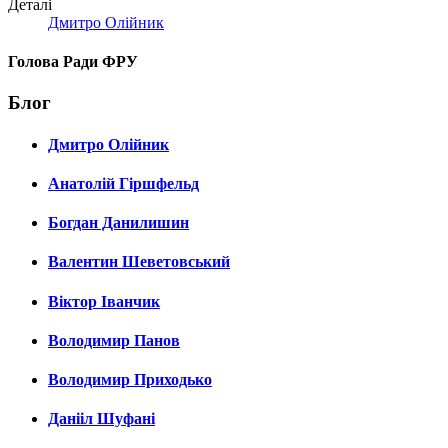
Деталі
Дмитро Олійник
Голова Ради ФРУ
Блог
Дмитро Олійник
Анатолій Гіршфельд
Богдан Данилишин
Валентин Шеветовський
Віктор Іванчик
Володимир Панов
Володимир Приходько
Данііл Шуфані