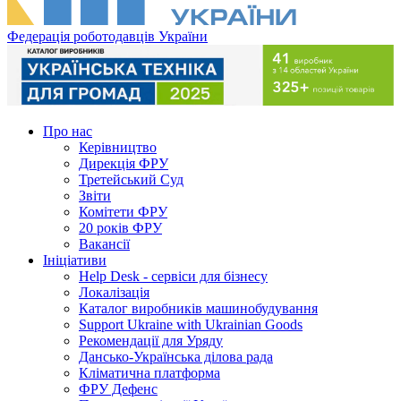
Федерація роботодавців України
Про нас
Керівництво
Дирекція ФРУ
Третейський Суд
Звіти
Комітети ФРУ
20 років ФРУ
Вакансії
Ініціативи
Help Desk - сервіси для бізнесу
Локалізація
Каталог виробників машинобудування
Support Ukraine with Ukrainian Goods
Рекомендації для Уряду
Дансько-Українська ділова рада
Кліматична платформа
ФРУ Дефенс