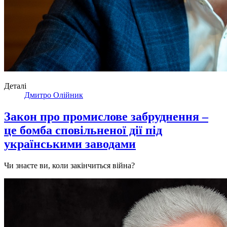
Деталі
Дмитро Олійник
Закон про промислове забруднення –
це бомба сповільненої дії під
українськими заводами
Чи знаєте ви, коли закінчиться війна?