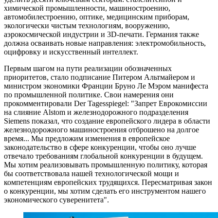
химической промышленности, машиностроению,
автомобилестроению, оптике, медицинским приборам,
экологически чистым технологиям, вооружению,
аэрокосмической индустрии и 3D-печати. Германия также
должна осваивать новые направления: электромобильность,
оцифровку и искусственный интеллект.
Первым шагом на пути реализации обозначенных
приоритетов, стало подписание Питером Альтмайером и
министром экономики Франции Бруно Ле Мэром манифеста
по промышленной политике. Свои намерения они
прокомментировали Der Tagesspiegel: "Запрет Еврокомиссии
на слияние Alstom и железнодорожного подразделения
Siemens показал, что создание европейского лидера в области
железнодорожного машиностроения отброшено на долгое
время... Мы предложим изменения в европейское
законодательство в сфере конкуренции, чтобы оно лучше
отвечало требованиям глобальной конкуренции в будущем.
Мы хотим реализовывать промышленную политику, которая
бы соответствовала нашей технологической мощи и
компетенциям европейских трудящихся. Пересматривая закон
о конкуренции, мы хотим сделать его инструментом нашего
экономического суверенитета".