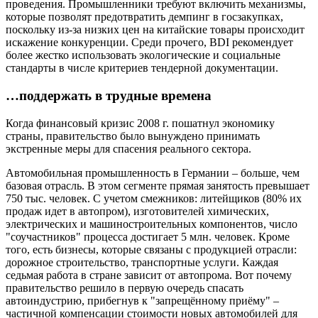
проведения. Промышленники требуют включить механизмы,
которые позволят предотвратить демпинг в госзакупках,
поскольку из-за низких цен на китайские товары происходит
искажение конкуренции. Среди прочего, BDI рекомендует
более жестко использовать экологические и социальные
стандарты в числе критериев тендерной документации.
…поддержать в трудные времена
Когда финансовый кризис 2008 г. пошатнул экономику
страны, правительство было вынуждено принимать
экстренные меры для спасения реального сектора.
Автомобильная промышленность в Германии – больше, чем
базовая отрасль. В этом сегменте прямая занятость превышает
750 тыс. человек. С учетом смежников: литейщиков (80% их
продаж идет в автопром), изготовителей химических,
электрических и машиностроительных компонентов, число
"соучастников" процесса достигает 5 млн. человек. Кроме
того, есть бизнесы, которые связаны с продукцией отрасли:
дорожное строительство, транспортные услуги. Каждая
седьмая работа в стране зависит от автопрома. Вот почему
правительство решило в первую очередь спасать
автоиндустрию, прибегнув к "запрещённому приёму" –
частичной компенсации стоимости новых автомобилей для