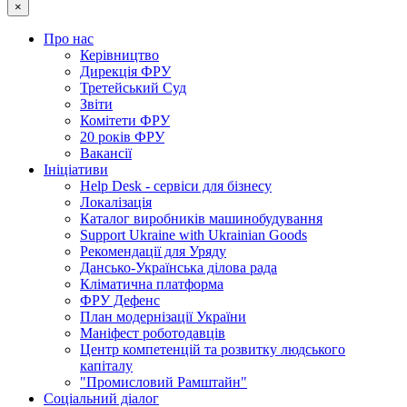
×
Про нас
Керівництво
Дирекція ФРУ
Третейський Суд
Звіти
Комітети ФРУ
20 років ФРУ
Вакансії
Ініціативи
Help Desk - сервіси для бізнесу
Локалізація
Каталог виробників машинобудування
Support Ukraine with Ukrainian Goods
Рекомендації для Уряду
Дансько-Українська ділова рада
Кліматична платформа
ФРУ Дефенс
План модернізації України
Маніфест роботодавців
Центр компетенцій та розвитку людського
капіталу
"Промисловий Рамштайн"
Соціальний діалог