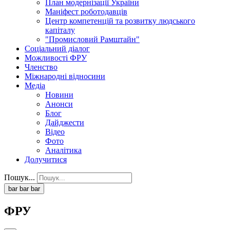
План модернізації України
Маніфест роботодавців
Центр компетенцій та розвитку людського
капіталу
"Промисловий Рамштайн"
Соціальний діалог
Можливості ФРУ
Членство
Міжнародні відносини
Медіа
Новини
Анонси
Блог
Дайджести
Відео
Фото
Аналітика
Долучитися
Пошук...
bar
bar
bar
ФРУ