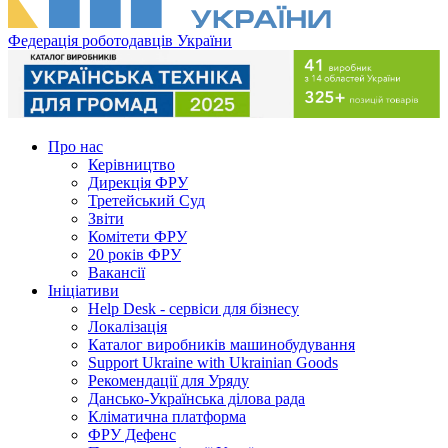
Федерація роботодавців України
Про нас
Керівництво
Дирекція ФРУ
Третейський Суд
Звіти
Комітети ФРУ
20 років ФРУ
Вакансії
Ініціативи
Help Desk - сервіси для бізнесу
Локалізація
Каталог виробників машинобудування
Support Ukraine with Ukrainian Goods
Рекомендації для Уряду
Дансько-Українська ділова рада
Кліматична платформа
ФРУ Дефенс