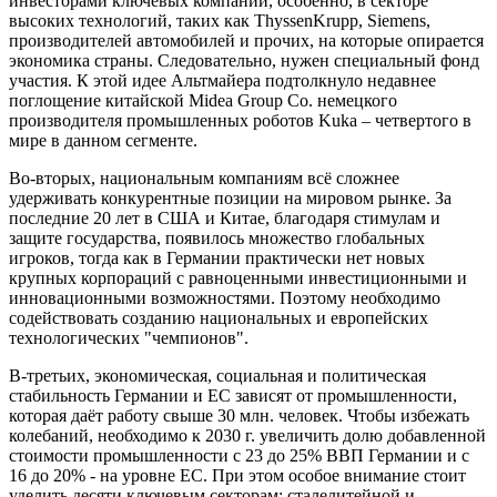
инвесторами ключевых компаний, особенно, в секторе
высоких технологий, таких как ThyssenKrupp, Siemens,
производителей автомобилей и прочих, на которые опирается
экономика страны. Следовательно, нужен специальный фонд
участия. К этой идее Альтмайера подтолкнуло недавнее
поглощение китайской Midea Group Co. немецкого
производителя промышленных роботов Kuka – четвертого в
мире в данном сегменте.
Во-вторых, национальным компаниям всё сложнее
удерживать конкурентные позиции на мировом рынке. За
последние 20 лет в США и Китае, благодаря стимулам и
защите государства, появилось множество глобальных
игроков, тогда как в Германии практически нет новых
крупных корпораций с равноценными инвестиционными и
инновационными возможностями. Поэтому необходимо
содействовать созданию национальных и европейских
технологических "чемпионов".
В-третьих, экономическая, социальная и политическая
стабильность Германии и ЕС зависят от промышленности,
которая даёт работу свыше 30 млн. человек. Чтобы избежать
колебаний, необходимо к 2030 г. увеличить долю добавленной
стоимости промышленности с 23 до 25% ВВП Германии и с
16 до 20% - на уровне ЕС. При этом особое внимание стоит
уделить десяти ключевым секторам: сталелитейной и