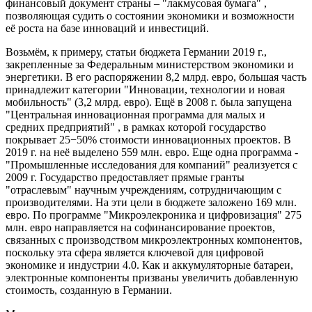
финансовый документ страны – "лакмусовая бумага" ,
позволяющая судить о состоянии экономики и возможности
её роста на базе инноваций и инвестиций.
Возьмём, к примеру, статьи бюджета Германии 2019 г.,
закрепленные за Федеральным министерством экономики и
энергетики. В его распоряжении 8,2 млрд. евро, большая часть
принадлежит категории "Инновации, технологии и новая
мобильность" (3,2 млрд. евро). Ещё в 2008 г. была запущена
"Центральная инновационная программа для малых и
средних предприятий" , в рамках которой государство
покрывает 25−50% стоимости инновационных проектов. В
2019 г. на неё выделено 559 млн. евро. Еще одна программа -
"Промышленные исследования для компаний" реализуется с
2009 г. Государство предоставляет прямые гранты
"отраслевым" научным учреждениям, сотрудничающим с
производителями. На эти цели в бюджете заложено 169 млн.
евро. По программе "Микроэлекроника и цифровизация" 275
млн. евро направляется на софинансирование проектов,
связанных с производством микроэлектронных компонентов,
поскольку эта сфера является ключевой для цифровой
экономике и индустрии 4.0. Как и аккумуляторные батареи,
электронные компоненты призваны увеличить добавленную
стоимость, созданную в Германии.