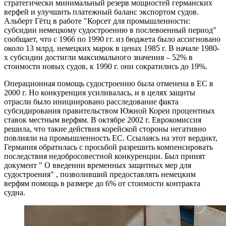
стратегически минимальный резерв мощностей германских
верфей и улучшить платежный баланс экспортом судов.
Альберт Гётц в работе "Корсет для промышленности:
субсидии немецкому судостроению в послевоенный период"
сообщает, что с 1966 по 1990 гг. из бюджета было ассигновано
около 13 млрд. немецких марок в ценах 1985 г. В начале 1980-
х субсидии достигли максимального значения – 52% в
стоимости новых судов, к 1990 г. они сократились до 19%.
Операционная помощь судостроению была отменена в ЕС в
2000 г. Но конкуренция усиливалась, и в целях защиты
отрасли было инициировано расследование факта
субсидирования правительством Южной Кореи процентных
ставок местным верфям. В октябре 2002 г. Еврокомиссия
решила, что такие действия корейской стороны негативно
повлияли на промышленность ЕС. Ссылаясь на этот вердикт,
Германия обратилась с просьбой разрешить компенсировать
последствия недобросовестной конкуренции. Был принят
документ " О введении временных защитных мер для
судостроения" , позволивший предоставлять немецким
верфям помощь в размере до 6% от стоимости контракта
судна.