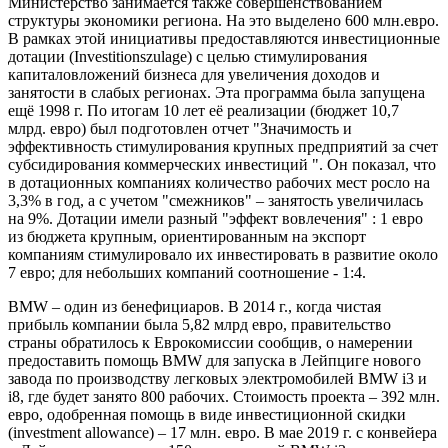
Министерство занимается также совершенствованием
структуры экономики региона. На это выделено 600 млн.евро.
В рамках этой инициативы предоставляются инвестиционные
дотации (Investitionszulage) с целью стимулирования
капиталовложений бизнеса для увеличения доходов и
занятости в слабых регионах. Эта программа была запущена
ещё 1998 г. По итогам 10 лет её реализации (бюджет 10,7
млрд. евро) был подготовлен отчет "Значимость и
эффективность стимулирования крупных предприятий за счет
субсидирования коммерческих инвестиций ". Он показал, что
в дотационных компаниях количество рабочих мест росло на
3,3% в год, а с учетом "смежников" – занятость увеличилась
на 9%. Дотации имели разный "эффект вовлечения" : 1 евро
из бюджета крупным, ориентированным на экспорт
компаниям стимулировало их инвестировать в развитие около
7 евро; для небольших компаний соотношение - 1:4.
BMW – один из бенефициаров. В 2014 г., когда чистая
прибыль компании была 5,82 млрд евро, правительство
страны обратилось к Еврокомиссии сообщив, о намерении
предоставить помощь BMW для запуска в Лейпциге нового
завода по производству легковых электромобилей BMW i3 и
i8, где будет занято 800 рабочих. Стоимость проекта – 392 млн.
евро, одобренная помощь в виде инвестиционной скидки
(investment allowance) – 17 млн. евро. В мае 2019 г. с конвейера