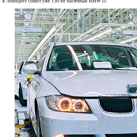
в Лейпциге сошел уже 150-ти тысячный BMW i3.