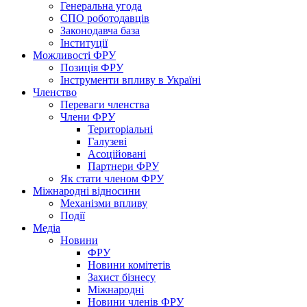
Генеральна угода
СПО роботодавців
Законодавча база
Інституції
Можливості ФРУ
Позиція ФРУ
Інструменти впливу в Україні
Членство
Переваги членства
Члени ФРУ
Територіальні
Галузеві
Асоційовані
Партнери ФРУ
Як стати членом ФРУ
Міжнародні відносини
Механізми впливу
Події
Медіа
Новини
ФРУ
Новини комітетів
Захист бізнесу
Міжнародні
Новини членів ФРУ