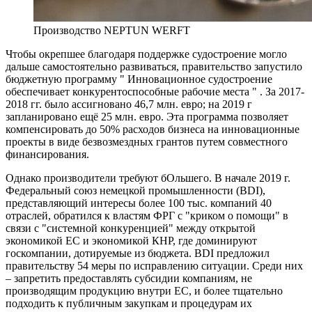
Производство NEPTUN WERFT
Чтобы окрепшее благодаря поддержке судостроение могло
дальше самостоятельно развиваться, правительство запустило
бюджетную программу " Инновационное судостроение
обеспечивает конкурентоспособные рабочие места " . За 2017-
2018 гг. было ассигновано 46,7 млн. евро; на 2019 г
запланировано ещё 25 млн. евро. Эта программа позволяет
компенсировать до 50% расходов бизнеса на инновационные
проекты в виде безвозмездных грантов путем совместного
финансирования.
Однако производители требуют бОльшего. В начале 2019 г.
Федеральный союз немецкой промышленности (BDI),
представляющий интересы более 100 тыс. компаний 40
отраслей, обратился к властям ФРГ с "криком о помощи" в
связи с "системной конкуренцией" между открытой
экономикой ЕС и экономикой КНР, где доминируют
госкомпании, дотируемые из бюджета. BDI предложил
правительству 54 меры по исправлению ситуации. Среди них
– запретить предоставлять субсидии компаниям, не
производящим продукцию внутри ЕС, и более тщательно
подходить к публичным закупкам и процедурам их