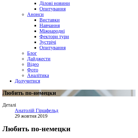
Ділові новини
Опитування
Анонси
Виставки
Навчання
Міжнародні
Фектори тури
Зустрічі
Опитування
Блог
Дайджести
Відео
Фото
Аналітика
Долучитися
Любить по-немецки
Деталі
Анатолій Гіршфельд
29 жовтня 2019
Любить по-немецки