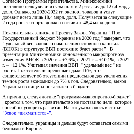
Согласно Программы правительства, Минэкономики
поставило цель увеличить экспорт в 2 раза, т.е. до 127,4 млрд.
долл. Однако, за 2020-2022 гг. экспорт товаров и услуг
добавит всего лишь 18,4 млрд. долл. Получается за следующие
2 года рост экспорта должен составить 48,4 млрд. долл.
Пояснительная записка к Проекту Закона Украины " Про
Государственный бюджет Украины на 2020 год " заверяет, что
" удельный вес валового накопления основного капитала
(ВНОК) в структуре ВВП постоянно будет расти " . В
презентации Минэкономики обновленного макропрогноза
изменения ВНОК в 2020 г. – +7,6%, в 2021 г. – +10,1%, в 2022
г. – +12,1%. Учитывая значения ВВП, " удельный вес " не
растёт. Показатель не превышает даже 16%, что
свидетельствует об отсутствии предпосылок для увеличения
темпов роста экономики до 7% в год. Следовательно, выход
Украины из нищеты не заложен в бюджет.
А причина, следуя логике "программа-макропрогноз-бюджет"
, кроется в том, что правительство не поставило цели, которые
способны ускорить развитие. На это указывалось в статье
"Зевок «шахматистов»"
.
Следовательно, украинцы и дальше будут оставаться самыми
бедными в Европе.