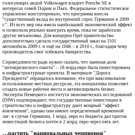
голосующих акций Volkswagen владеет Porsche SE в
интересах семей Порше и Пьех. Федеральное статистическое
управление констатировало, что программа внесла
"существенный вклад во внутренний спрос Германии в 2009
г.". Из всех мер она имела наибольший экономический эффект
и позволила реально выиграть время, пока не заработали
другие механизмы. Для концерна Opel правительство
дополнительно сделало государственный заказ на 1101
автомобиль 2009 г. и ещё на 1046 – в 2010 г., благодаря чему
производитель смог избежать банкротства.
Справедливости ради нужно сказать, что львиная доля
"антикризисного пакета" – 18 млрд.евро была инвестирована
в инфраструктурные проекты. В материале "Дорога
Президента" обращалось внимание, что при максимальном
использование местных ресурсов, эта инициатива позволяет
создать новые рабочие места и активизировать бизнес.
Эксперты Немецкого института экономических исследований
(DIW) подтверждают, что государственные инвестиции в
строительство и инфраструктуру дают мощный "эффект
вовлечения", однако они имеют определенный временной
лаг: в случае Германии, 1 млрд. евро из бюджета дал приток
инвестиций бизнеса почти в 2 млрд. евро через пять лет.
…растить "национальных чемпионов"