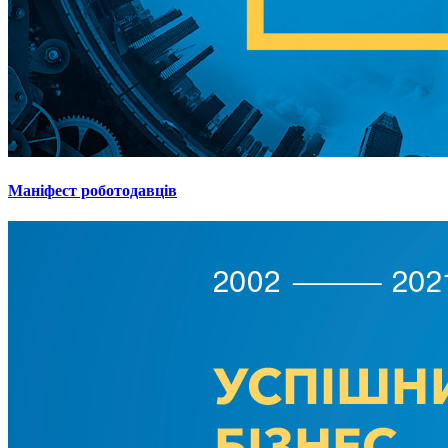
Маніфест роботодавців