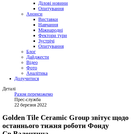
Ділові новини
Опитування
Анонси
Виставки
Навчання
Міжнародні
Фектори тури
Зустрічі
Опитування
Блог
Дайджести
Відео
Фото
Аналітика
Долучитися
Деталі
Разом переможемо
Прес-служба
22 березня 2022
Golden Tile Ceramic Group звітує щодо
останнього тижня роботи Фонду
Св.Валентина