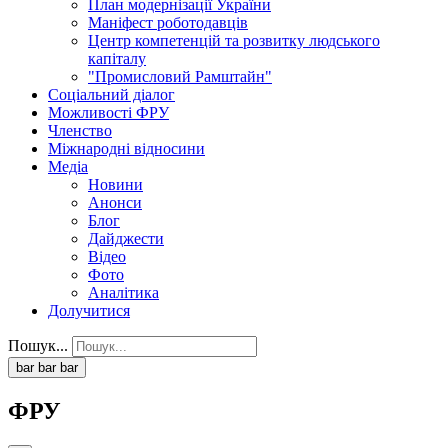
План модернізації України
Маніфест роботодавців
Центр компетенцій та розвитку людського
капіталу
"Промисловий Рамштайн"
Соціальний діалог
Можливості ФРУ
Членство
Міжнародні відносини
Медіа
Новини
Анонси
Блог
Дайджести
Відео
Фото
Аналітика
Долучитися
Пошук...
bar
bar
bar
ФРУ