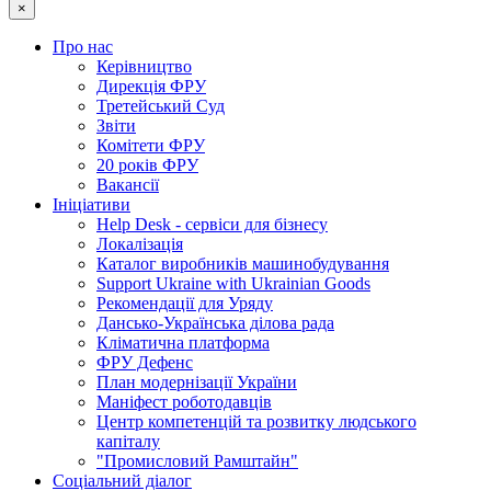
×
Про нас
Керівництво
Дирекція ФРУ
Третейський Суд
Звіти
Комітети ФРУ
20 років ФРУ
Вакансії
Ініціативи
Help Desk - сервіси для бізнесу
Локалізація
Каталог виробників машинобудування
Support Ukraine with Ukrainian Goods
Рекомендації для Уряду
Дансько-Українська ділова рада
Кліматична платформа
ФРУ Дефенс
План модернізації України
Маніфест роботодавців
Центр компетенцій та розвитку людського
капіталу
"Промисловий Рамштайн"
Соціальний діалог