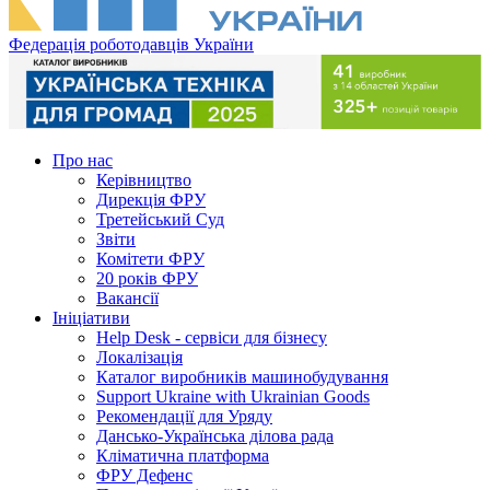
Федерація роботодавців України
Про нас
Керівництво
Дирекція ФРУ
Третейський Суд
Звіти
Комітети ФРУ
20 років ФРУ
Вакансії
Ініціативи
Help Desk - сервіси для бізнесу
Локалізація
Каталог виробників машинобудування
Support Ukraine with Ukrainian Goods
Рекомендації для Уряду
Дансько-Українська ділова рада
Кліматична платформа
ФРУ Дефенс