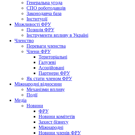
Генеральна угода
СПО роботодавців
Законодавча база
Інституції
Можливості ФРУ
Позиція ФРУ
Інструменти впливу в Україні
Членство
Переваги членства
Члени ФРУ
Територіальні
Галузеві
Асоційовані
Партнери ФРУ
Як стати членом ФРУ
Міжнародні відносини
Механізми впливу
Події
Медіа
Новини
ФРУ
Новини комітетів
Захист бізнесу
Міжнародні
Новини членів ФРУ