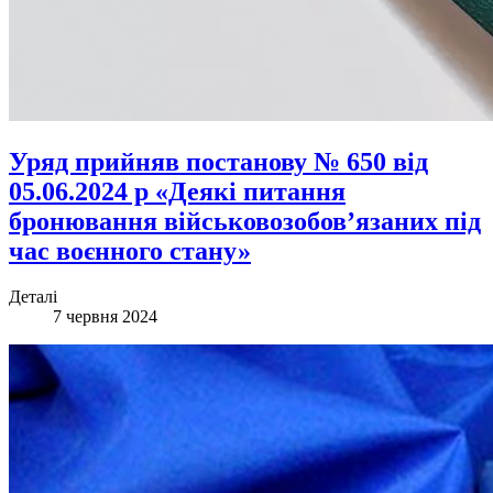
Уряд прийняв постанову № 650 від
05.06.2024 р «Деякі питання
бронювання військовозобов’язаних під
час воєнного стану»
Деталі
7 червня 2024