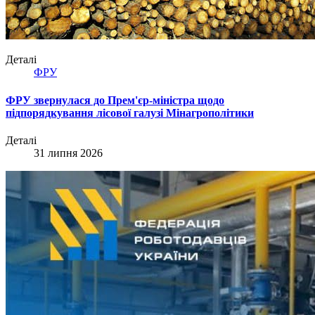
Деталі
ФРУ
ФРУ звернулася до Прем'єр-міністра щодо
підпорядкування лісової галузі Мінагрополітики
Деталі
31 липня 2026