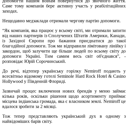
допомогти нашим воїнам повернутися до звичного життя.
Саме тому компанія бере активну участь у реабілітаційних
заходах.
Нещодавно медзаклади отримали чергову партію допомоги.
“Як компанія, яка працює у всьому світі, ми отримали запити
від наших партнерів із Сполучених Штатів Америки, Канади,
із Західної Європи про бажання приєднатися до такої
благодійної допомоги. Тож ми відправили лімітовану лінійку і
закордон, щоб залучити ще більше людей по всьому світу до
допомоги Україні. Тим самим весь світ об'єднався”, -
розповідає Юрій Сорочинський.
До речі, відтепер українську горілку Nemiroff подають у
всесвітньо відомому готелі Seminole Hard Rock Hotel & Casino
Hollywood у Південній Флориді.
Зазвичай процес включення нових брендів у меню займає
кілька років, оскільки рішення щодо асортименту приймає
місцева індіанська громада, яка є власником землі. Nemiroff це
вдалося зробити за 2 місяці.
Тож тепер представляють український дух в одному з
найвідоміших барів світу.