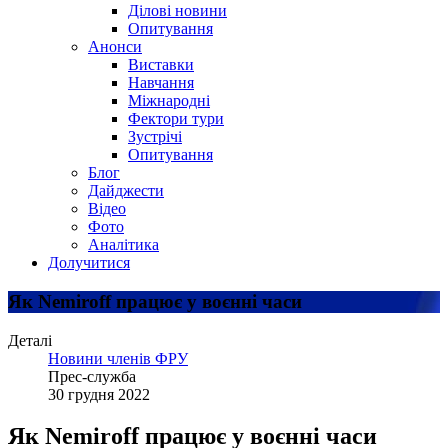
Ділові новини
Опитування
Анонси
Виставки
Навчання
Міжнародні
Фектори тури
Зустрічі
Опитування
Блог
Дайджести
Відео
Фото
Аналітика
Долучитися
Як Nemiroff працює у воєнні часи
Деталі
Новини членів ФРУ
Прес-служба
30 грудня 2022
Як Nemiroff працює у воєнні часи