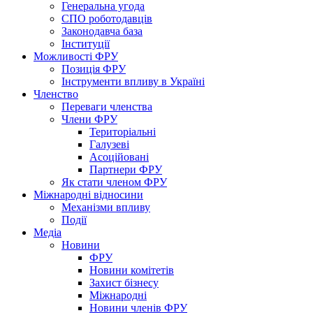
Генеральна угода
СПО роботодавців
Законодавча база
Інституції
Можливості ФРУ
Позиція ФРУ
Інструменти впливу в Україні
Членство
Переваги членства
Члени ФРУ
Територіальні
Галузеві
Асоційовані
Партнери ФРУ
Як стати членом ФРУ
Міжнародні відносини
Механізми впливу
Події
Медіа
Новини
ФРУ
Новини комітетів
Захист бізнесу
Міжнародні
Новини членів ФРУ