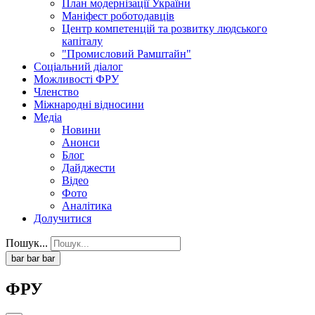
План модернізації України
Маніфест роботодавців
Центр компетенцій та розвитку людського
капіталу
"Промисловий Рамштайн"
Соціальний діалог
Можливості ФРУ
Членство
Міжнародні відносини
Медіа
Новини
Анонси
Блог
Дайджести
Відео
Фото
Аналітика
Долучитися
Пошук...
bar
bar
bar
ФРУ