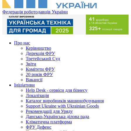
Федерація роботодавців України
Про нас
Керівництво
Дирекція ФРУ
Третейський Суд
Звіти
Комітети ФРУ
20 років ФРУ
Вакансії
Ініціативи
Help Desk - сервіси для бізнесу
Локалізація
Каталог виробників машинобудування
Support Ukraine with Ukrainian Goods
Рекомендації для Уряду
Дансько-Українська ділова рада
Кліматична платформа
ФРУ Дефенс