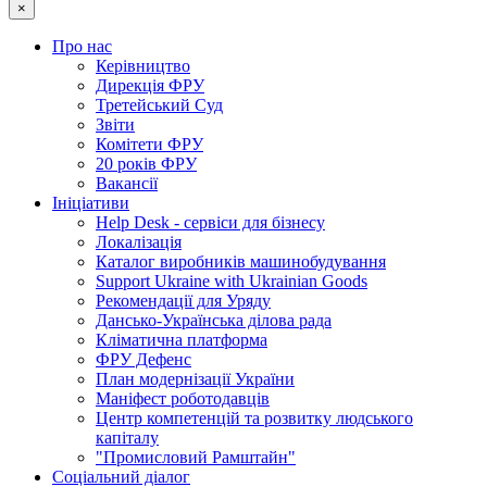
×
Про нас
Керівництво
Дирекція ФРУ
Третейський Суд
Звіти
Комітети ФРУ
20 років ФРУ
Вакансії
Ініціативи
Help Desk - сервіси для бізнесу
Локалізація
Каталог виробників машинобудування
Support Ukraine with Ukrainian Goods
Рекомендації для Уряду
Дансько-Українська ділова рада
Кліматична платформа
ФРУ Дефенс
План модернізації України
Маніфест роботодавців
Центр компетенцій та розвитку людського
капіталу
"Промисловий Рамштайн"
Соціальний діалог