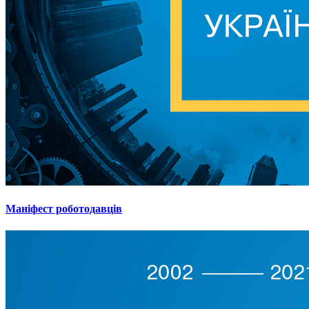
Маніфест роботодавців