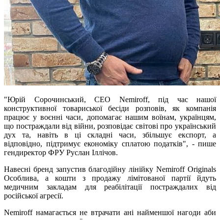
"Юрій Сорочинський, СЕО Nemiroff, під час нашої
конструктивної товариської бесіди розповів, як компанія
працює у воєнні часи, допомагає нашим воїнам, українцям,
що постраждали від війни, розповідає світові про український
дух та, навіть в ці складні часи, збільшує експорт, а
відповідно, підтримує економіку сплатою податків", - пише
гендиректор ФРУ Руслан Іллічов.
Навесні бренд запустив благодійну лінійку Nemiroff Originals
Особлива, а кошти з продажу лімітованої партії йдуть
медичним закладам для реабілітації постраждалих від
російської агресії.
Nemiroff намагається не втрачати ані найменшої нагоди аби