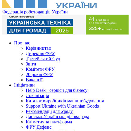
Федерація роботодавців України
Про нас
Керівництво
Дирекція ФРУ
Третейський Суд
Звіти
Комітети ФРУ
20 років ФРУ
Вакансії
Ініціативи
Help Desk - сервіси для бізнесу
Локалізація
Каталог виробників машинобудування
Support Ukraine with Ukrainian Goods
Рекомендації для Уряду
Дансько-Українська ділова рада
Кліматична платформа
ФРУ Дефенс