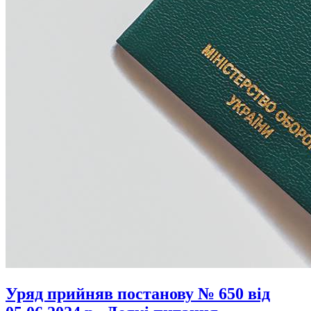
Уряд прийняв постанову № 650 від