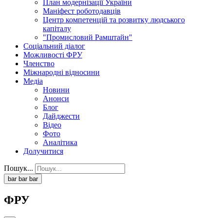
План модернізації України
Маніфест роботодавців
Центр компетенцій та розвитку людського
капіталу
"Промисловий Рамштайн"
Соціальний діалог
Можливості ФРУ
Членство
Міжнародні відносини
Медіа
Новини
Анонси
Блог
Дайджести
Відео
Фото
Аналітика
Долучитися
Пошук...
bar
bar
bar
ФРУ