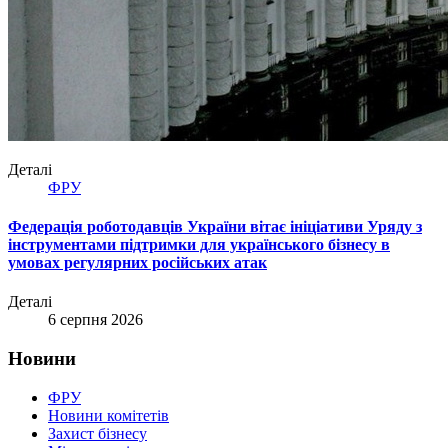
Деталі
ФРУ
Федерація роботодавців України вітає ініціативи Уряду з
інструментами підтримки для українського бізнесу в
умовах регулярних російських атак
Деталі
6 серпня 2026
Новини
ФРУ
Новини комітетів
Захист бізнесу