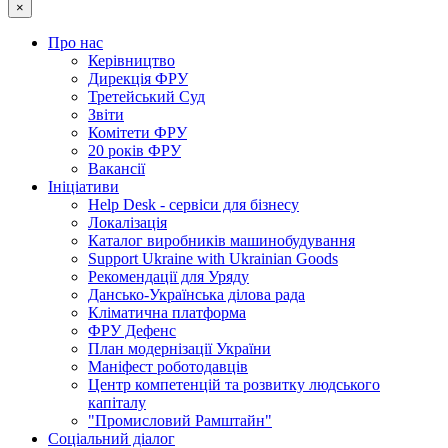
×
Про нас
Керівництво
Дирекція ФРУ
Третейський Суд
Звіти
Комітети ФРУ
20 років ФРУ
Вакансії
Ініціативи
Help Desk - сервіси для бізнесу
Локалізація
Каталог виробників машинобудування
Support Ukraine with Ukrainian Goods
Рекомендації для Уряду
Дансько-Українська ділова рада
Кліматична платформа
ФРУ Дефенс
План модернізації України
Маніфест роботодавців
Центр компетенцій та розвитку людського
капіталу
"Промисловий Рамштайн"
Соціальний діалог