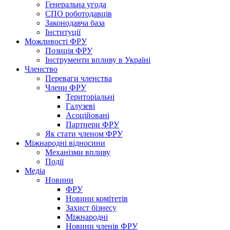
Генеральна угода
СПО роботодавців
Законодавча база
Інституції
Можливості ФРУ
Позиція ФРУ
Інструменти впливу в Україні
Членство
Переваги членства
Члени ФРУ
Територіальні
Галузеві
Асоційовані
Партнери ФРУ
Як стати членом ФРУ
Міжнародні відносини
Механізми впливу
Події
Медіа
Новини
ФРУ
Новини комітетів
Захист бізнесу
Міжнародні
Новини членів ФРУ