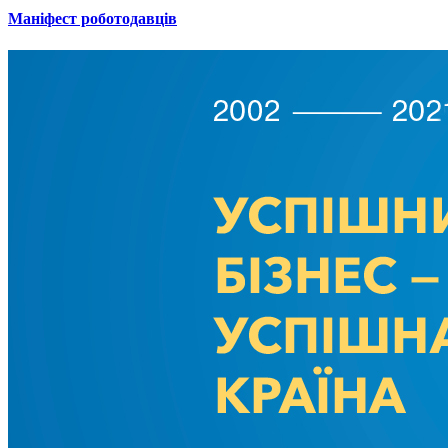
Маніфест роботодавців