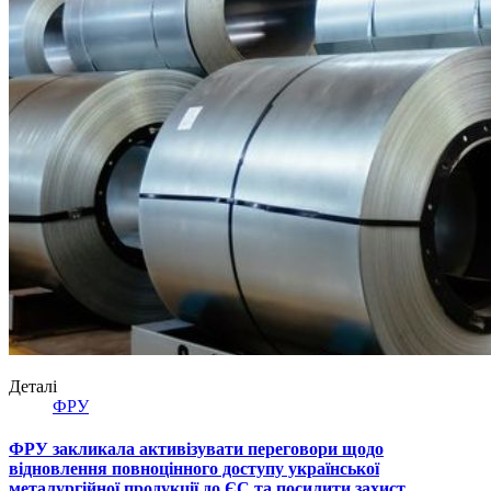
Деталі
ФРУ
ФРУ закликала активізувати переговори щодо
відновлення повноцінного доступу української
металургійної продукції до ЄС та посилити захист