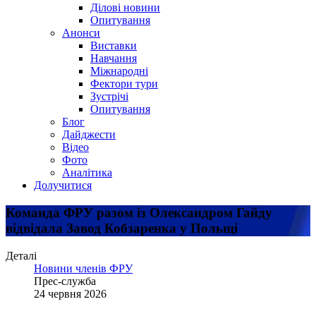
Ділові новини
Опитування
Анонси
Виставки
Навчання
Міжнародні
Фектори тури
Зустрічі
Опитування
Блог
Дайджести
Відео
Фото
Аналітика
Долучитися
Команда ФРУ разом із Олександром Гайду
відвідала Завод Кобзаренка у Польщі
Деталі
Новини членів ФРУ
Прес-служба
24 червня 2026