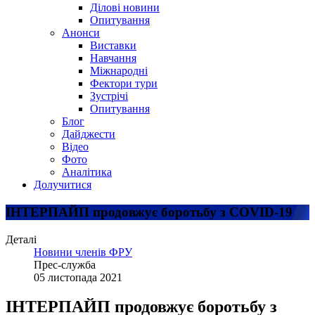
Ділові новини
Опитування
Анонси
Виставки
Навчання
Міжнародні
Фектори тури
Зустрічі
Опитування
Блог
Дайджести
Відео
Фото
Аналітика
Долучитися
ІНТЕРПАЙП продовжує боротьбу з COVІD-19
Деталі
Новини членів ФРУ
Прес-служба
05 листопада 2021
ІНТЕРПАЙП продовжує боротьбу з