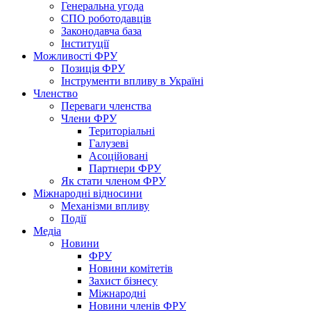
Генеральна угода
СПО роботодавців
Законодавча база
Інституції
Можливості ФРУ
Позиція ФРУ
Інструменти впливу в Україні
Членство
Переваги членства
Члени ФРУ
Територіальні
Галузеві
Асоційовані
Партнери ФРУ
Як стати членом ФРУ
Міжнародні відносини
Механізми впливу
Події
Медіа
Новини
ФРУ
Новини комітетів
Захист бізнесу
Міжнародні
Новини членів ФРУ