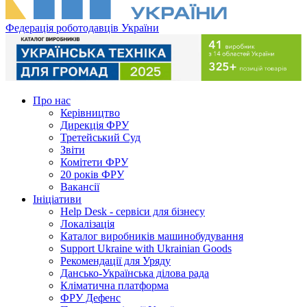
Федерація роботодавців України
Про нас
Керівництво
Дирекція ФРУ
Третейський Суд
Звіти
Комітети ФРУ
20 років ФРУ
Вакансії
Ініціативи
Help Desk - сервіси для бізнесу
Локалізація
Каталог виробників машинобудування
Support Ukraine with Ukrainian Goods
Рекомендації для Уряду
Дансько-Українська ділова рада
Кліматична платформа
ФРУ Дефенс