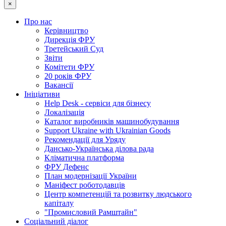
×
Про нас
Керівництво
Дирекція ФРУ
Третейський Суд
Звіти
Комітети ФРУ
20 років ФРУ
Вакансії
Ініціативи
Help Desk - сервіси для бізнесу
Локалізація
Каталог виробників машинобудування
Support Ukraine with Ukrainian Goods
Рекомендації для Уряду
Дансько-Українська ділова рада
Кліматична платформа
ФРУ Дефенс
План модернізації України
Маніфест роботодавців
Центр компетенцій та розвитку людського
капіталу
"Промисловий Рамштайн"
Соціальний діалог