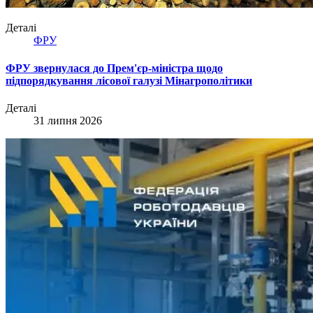
Деталі
ФРУ
ФРУ звернулася до Прем'єр-міністра щодо
підпорядкування лісової галузі Мінагрополітики
Деталі
31 липня 2026