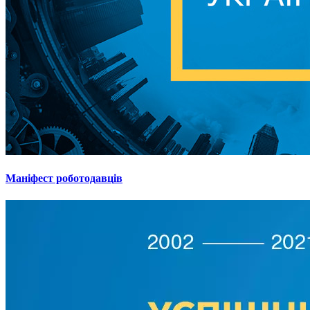
Маніфест роботодавців