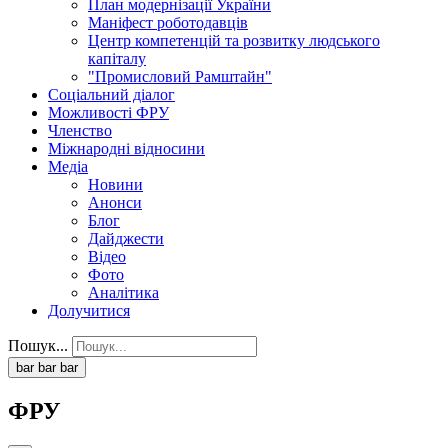
План модернізації України
Маніфест роботодавців
Центр компетенцій та розвитку людського
капіталу
"Промисловий Рамштайн"
Соціальний діалог
Можливості ФРУ
Членство
Міжнародні відносини
Медіа
Новини
Анонси
Блог
Дайджести
Відео
Фото
Аналітика
Долучитися
Пошук...
bar
bar
bar
ФРУ