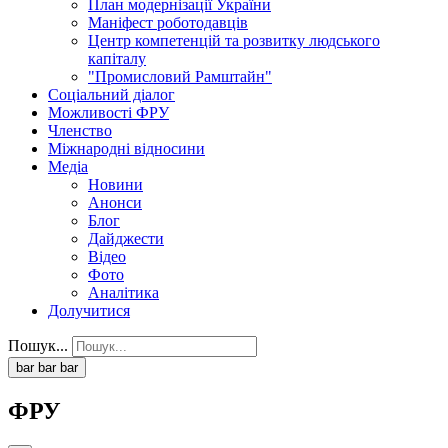
План модернізації України
Маніфест роботодавців
Центр компетенцій та розвитку людського
капіталу
"Промисловий Рамштайн"
Соціальний діалог
Можливості ФРУ
Членство
Міжнародні відносини
Медіа
Новини
Анонси
Блог
Дайджести
Відео
Фото
Аналітика
Долучитися
Пошук...
bar
bar
bar
ФРУ