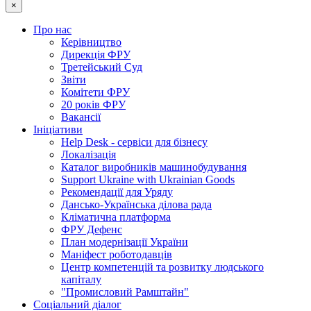
×
Про нас
Керівництво
Дирекція ФРУ
Третейський Суд
Звіти
Комітети ФРУ
20 років ФРУ
Вакансії
Ініціативи
Help Desk - сервіси для бізнесу
Локалізація
Каталог виробників машинобудування
Support Ukraine with Ukrainian Goods
Рекомендації для Уряду
Дансько-Українська ділова рада
Кліматична платформа
ФРУ Дефенс
План модернізації України
Маніфест роботодавців
Центр компетенцій та розвитку людського
капіталу
"Промисловий Рамштайн"
Соціальний діалог