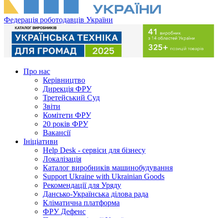
Федерація роботодавців України
Про нас
Керівництво
Дирекція ФРУ
Третейський Суд
Звіти
Комітети ФРУ
20 років ФРУ
Вакансії
Ініціативи
Help Desk - сервіси для бізнесу
Локалізація
Каталог виробників машинобудування
Support Ukraine with Ukrainian Goods
Рекомендації для Уряду
Дансько-Українська ділова рада
Кліматична платформа
ФРУ Дефенс