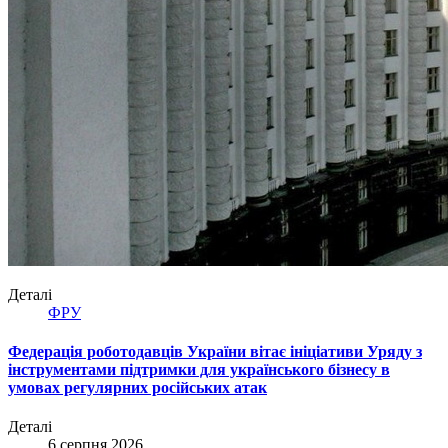
Деталі
ФРУ
Федерація роботодавців України вітає ініціативи Уряду з
інструментами підтримки для українського бізнесу в
умовах регулярних російських атак
Деталі
6 серпня 2026