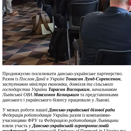
Продовжуємо посилювати дансько-українське партнерство.
Разом із
Послом Данії в Україні
Томасом Лунд-Соренсеном
,
заступником
м
іністра економіки, довкілля та сільського
господарства України
Тарасом Висоцьким
,
начальником
Львівської ОВА
Максимом Козицьким
та представниками
данського і українського бізнесу працювали у Львові.
У межах роботи нашої
Дансько-української ділової ради
Федерація роботодавців України
разом із компаніями-
учасницями ФРУ та
Федерацією роботодавців Львівщини
взяли участь у
Дансько-українській агропромисловій
конференції
, організованій
Embassy of Denmark in Ukraine та