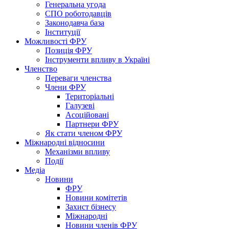
Генеральна угода
СПО роботодавців
Законодавча база
Інституції
Можливості ФРУ
Позиція ФРУ
Інструменти впливу в Україні
Членство
Переваги членства
Члени ФРУ
Територіальні
Галузеві
Асоційовані
Партнери ФРУ
Як стати членом ФРУ
Міжнародні відносини
Механізми впливу
Події
Медіа
Новини
ФРУ
Новини комітетів
Захист бізнесу
Міжнародні
Новини членів ФРУ