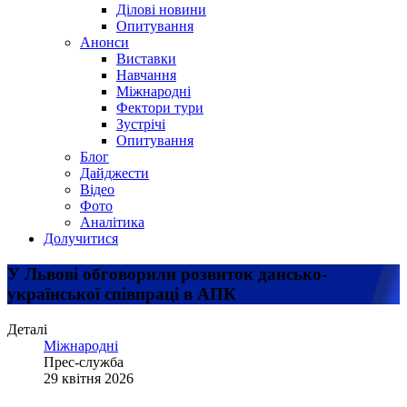
Ділові новини
Опитування
Анонси
Виставки
Навчання
Міжнародні
Фектори тури
Зустрічі
Опитування
Блог
Дайджести
Відео
Фото
Аналітика
Долучитися
У Львові обговорили розвиток дансько-
української співпраці в АПК
Деталі
Міжнародні
Прес-служба
29 квітня 2026