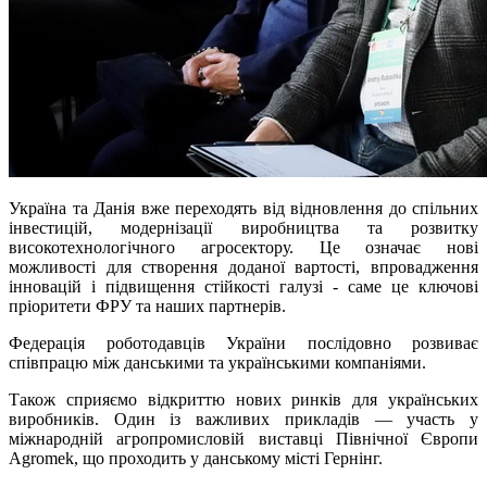
Україна та Данія вже переходять від відновлення до спільних
інвестицій, модернізації виробництва та розвитку
високотехнологічного агросектору. Це означає нові
можливості для створення доданої вартості, впровадження
інновацій і підвищення стійкості галузі - саме це ключові
пріоритети ФРУ та наших партнерів.
Федерація роботодавців України послідовно розвиває
співпрацю між данськими та українськими компаніями.
Також сприяємо відкриттю нових ринків для українських
виробників. Один із важливих прикладів — участь у
міжнародній агропромисловій виставці Північної Європи
Agromek, що проходить у данському місті Гернінг.