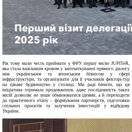
Рік тому мали честь приймати у ФРУ першу місію JUPITeR,
яка стала важливим кроком у започаткуванні прямого діалогу
між українським та японським бізнесом у сфері
інфраструктури, та організувати для її учасників фекторі-тур
на цікаве будівництво у столиці. Ми раді бачити, що ця
ініціатива отримала продовження, адже послідовність таких
місій дозволяє не лише обмінюватися ідеями, а й переходити
до практичного етапу – формування партнерств, підготовки
спільних проєктів та залучення інвестицій у відбудову
України.