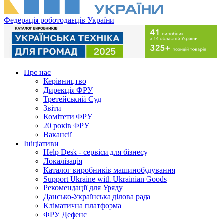
Федерація роботодавців України
Про нас
Керівництво
Дирекція ФРУ
Третейський Суд
Звіти
Комітети ФРУ
20 років ФРУ
Вакансії
Ініціативи
Help Desk - сервіси для бізнесу
Локалізація
Каталог виробників машинобудування
Support Ukraine with Ukrainian Goods
Рекомендації для Уряду
Дансько-Українська ділова рада
Кліматична платформа
ФРУ Дефенс