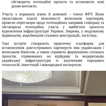
обговорити потенційні проєкти та встановити нові
ділові контакти.
Участь у воркшопі взяли й компанії – члени ФРУ. Вони
представили власні можливості японським партнерам,
провели переговори щодо потенційних напрямів співпраці та
обговорили потенційну участь у майбутніх проєктах
відновлення інфраструктури України. Зокрема, у модульному
будівництві, виробництві сталевих конструкцій, логістиці.
Такі зустрічі створюють практичну платформу для
встановлення довгострокових партнерств між українським і
японським бізнесом, а також сприяють формуванню спільних
проєктів, спрямованих на відбудову та модернізацію
української інфраструктури із залученням передових
технологій, інвестицій і міжнародної експертизи.