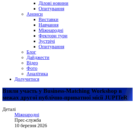
Ділові новини
Опитування
Анонси
Виставки
Навчання
Міжнародні
Фектори тури
Зустрічі
Опитування
Блог
Дайджести
Відео
Фото
Аналітика
Долучитися
Взяли участь у Business-Matching Workshop в
межах другої публічно-приватної місії JUPITeR
Деталі
Міжнародні
Прес-служба
10 березня 2026