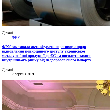
Деталі
ФРУ
ФРУ закликала активізувати переговори щодо
відновлення повноцінного доступу української
металургійної продукції до ЄС та посилити захист
внутрішнього ринку від недобросовісного імпорту
Деталі
7 серпня 2026