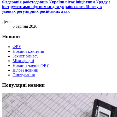
Федерація роботодавців України вітає ініціативи Уряду з
інструментами підтримки для українського бізнесу в
умовах регулярних російських атак
Деталі
6 серпня 2026
Новини
ФРУ
Новини комітетів
Захист бізнесу
Міжнародні
Новини членів ФРУ
Ділові новини
Опитування
Популярні новини