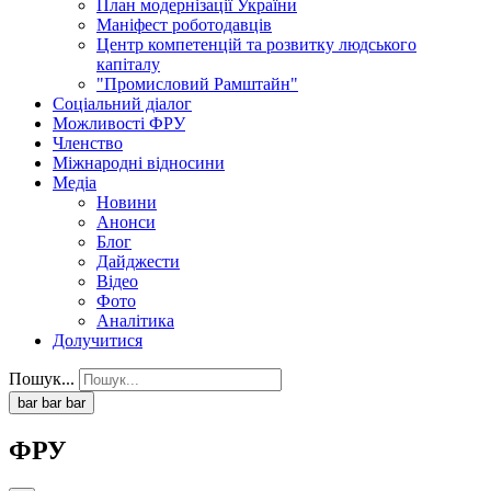
План модернізації України
Маніфест роботодавців
Центр компетенцій та розвитку людського
капіталу
"Промисловий Рамштайн"
Соціальний діалог
Можливості ФРУ
Членство
Міжнародні відносини
Медіа
Новини
Анонси
Блог
Дайджести
Відео
Фото
Аналітика
Долучитися
Пошук...
bar
bar
bar
ФРУ