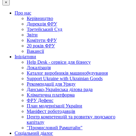
×
Про нас
Керівництво
Дирекція ФРУ
Третейський Суд
Звіти
Комітети ФРУ
20 років ФРУ
Вакансії
Ініціативи
Help Desk - сервіси для бізнесу
Локалізація
Каталог виробників машинобудування
Support Ukraine with Ukrainian Goods
Рекомендації для Уряду
Дансько-Українська ділова рада
Кліматична платформа
ФРУ Дефенс
План модернізації України
Маніфест роботодавців
Центр компетенцій та розвитку людського
капіталу
"Промисловий Рамштайн"
Соціальний діалог