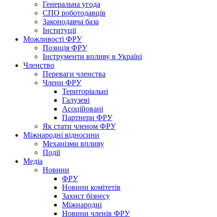
Генеральна угода
СПО роботодавців
Законодавча база
Інституції
Можливості ФРУ
Позиція ФРУ
Інструменти впливу в Україні
Членство
Переваги членства
Члени ФРУ
Територіальні
Галузеві
Асоційовані
Партнери ФРУ
Як стати членом ФРУ
Міжнародні відносини
Механізми впливу
Події
Медіа
Новини
ФРУ
Новини комітетів
Захист бізнесу
Міжнародні
Новини членів ФРУ