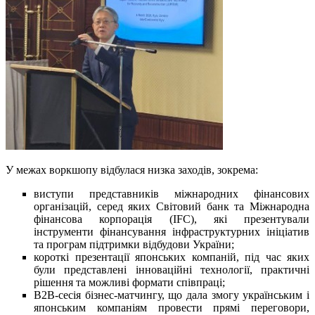
У межах воркшопу відбулася низка заходів, зокрема:
виступи представників міжнародних фінансових
організацій, серед яких Світовий банк та Міжнародна
фінансова корпорація (IFC), які презентували
інструменти фінансування інфраструктурних ініціатив
та програм підтримки відбудови України;
короткі презентації японських компаній, під час яких
були представлені інноваційні технології, практичні
рішення та можливі формати співпраці;
B2B-сесія бізнес-матчингу, що дала змогу українським і
японським компаніям провести прямі переговори,