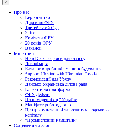
×
Про нас
Керівництво
Дирекція ФРУ
Третейський Суд
Звіти
Комітети ФРУ
20 років ФРУ
Вакансії
Ініціативи
Help Desk - сервіси для бізнесу
Локалізація
Каталог виробників машинобудування
Support Ukraine with Ukrainian Goods
Рекомендації для Уряду
Дансько-Українська ділова рада
Кліматична платформа
ФРУ Дефенс
План модернізації України
Маніфест роботодавців
Центр компетенцій та розвитку людського
капіталу
"Промисловий Рамштайн"
Соціальний діалог