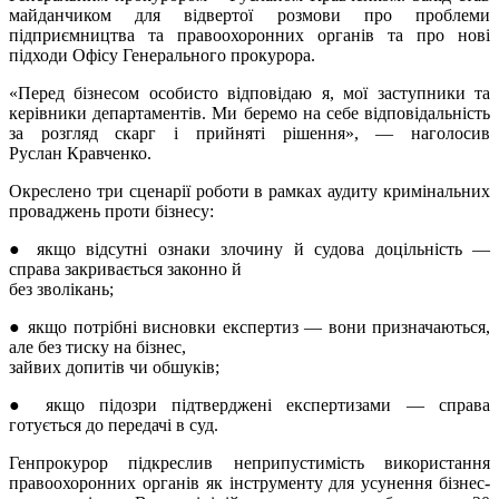
майданчиком для відвертої розмови про проблеми
підприємництва та правоохоронних органів та про нові
підходи Офісу Генерального прокурора.
«Перед бізнесом особисто відповідаю я, мої заступники та
керівники департаментів. Ми беремо на себе відповідальність
за розгляд скарг і прийняті рішення», — наголосив
Руслан Кравченко.
Окреслено три сценарії роботи в рамках аудиту кримінальних
проваджень проти бізнесу:
● якщо відсутні ознаки злочину й судова доцільність —
справа закривається законно й
без зволікань;
● якщо потрібні висновки експертиз — вони призначаються,
але без тиску на бізнес,
зайвих допитів чи обшуків;
● якщо підозри підтверджені експертизами — справа
готується до передачі в суд.
Генпрокурор підкреслив неприпустимість використання
правоохоронних органів як інструменту для усунення бізнес-