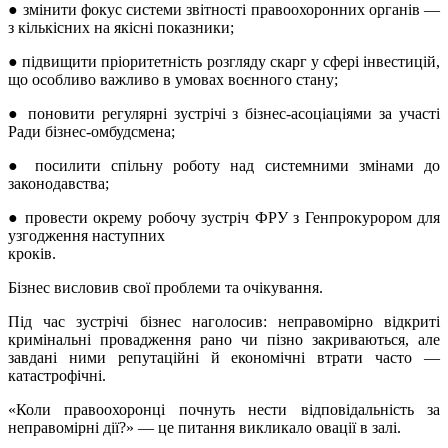
● змінити фокус системи звітності правоохоронних органів —
з кількісних на якісні показники;
● підвищити пріоритетність розгляду скарг у сфері інвестицій,
що особливо важливо в умовах воєнного стану;
● поновити регулярні зустрічі з бізнес-асоціаціями за участі
Ради бізнес-омбудсмена;
● посилити спільну роботу над системними змінами до
законодавства;
● провести окрему робочу зустріч ФРУ з Генпрокурором для
узгодження наступних
кроків.
Бізнес висловив свої проблеми та очікування.
Під час зустрічі бізнес наголосив: неправомірно відкриті
кримінальні провадження рано чи пізно закриваються, але
завдані ними репутаційні й економічні втрати часто —
катастрофічні.
«Коли правоохоронці почнуть нести відповідальність за
неправомірні дії?» — це питання викликало овації в залі.