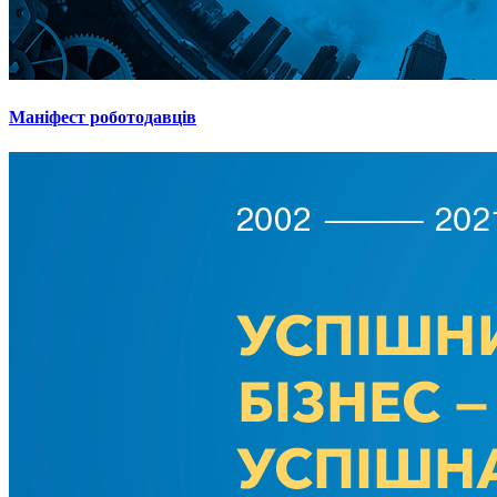
Маніфест роботодавців