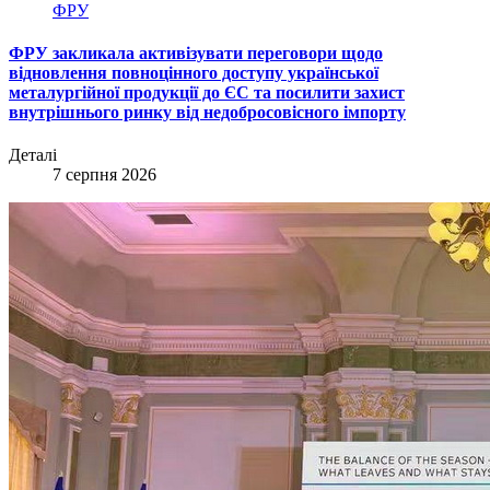
ФРУ
ФРУ закликала активізувати переговори щодо
відновлення повноцінного доступу української
металургійної продукції до ЄС та посилити захист
внутрішнього ринку від недобросовісного імпорту
Деталі
7 серпня 2026