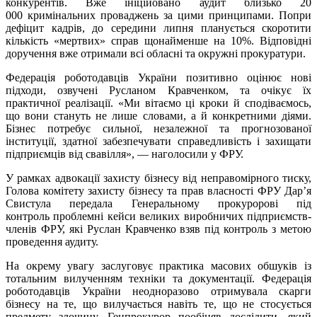
конкурентів. Вже ініційовано аудит близько 20
000 кримінальних проваджень за цими принципами. Попри
дефіцит кадрів, до середини липня планується скоротити
кількість «мертвих» справ щонайменше на 10%. Відповідні
доручення вже отримали всі обласні та окружні прокуратури.
Федерація роботодавців України позитивно оцінює нові
підходи, озвучені Русланом Кравченком, та очікує їх
практичної реалізації. «Ми вітаємо ці кроки й сподіваємось,
що вони стануть не лише словами, а й конкретними діями.
Бізнес потребує сильної, незалежної та прогнозованої
інституції, здатної забезпечувати справедливість і захищати
підприємців від свавілля», — наголосили у ФРУ.
У рамках адвокації захисту бізнесу від неправомірного тиску,
Голова комітету захисту бізнесу та прав власності ФРУ Дарʼя
Свистула передала Генеральному прокуророві під
контроль проблемні кейси великих виробничих підприємств-
членів ФРУ, які Руслан Кравченко взяв під контроль з метою
проведення аудиту.
На окрему увагу заслуговує практика масових обшуків із
тотальним вилученням техніки та документації. Федерація
роботодавців України неодноразово отримувала скарги
бізнесу на те, що вилучається навіть те, що не стосується
предмету злочину. Генпрокурор пообіцяв дослідити, який