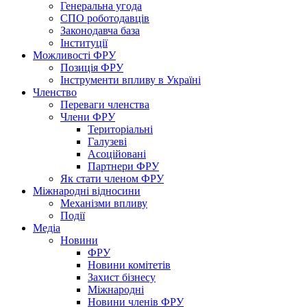
Генеральна угода
СПО роботодавців
Законодавча база
Інституції
Можливості ФРУ
Позиція ФРУ
Інструменти впливу в Україні
Членство
Переваги членства
Члени ФРУ
Територіальні
Галузеві
Асоційовані
Партнери ФРУ
Як стати членом ФРУ
Міжнародні відносини
Механізми впливу
Події
Медіа
Новини
ФРУ
Новини комітетів
Захист бізнесу
Міжнародні
Новини членів ФРУ