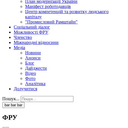
План модернізації України
Маніфест роботодавців
Центр компетенцій та розвитку людського
капіталу
"Промисловий Рамштайн"
Соціальний діалог
Можливості ФРУ
Членство
Міжнародні відносини
Медіа
Новини
Анонси
Блог
Дайджести
Відео
Фото
Аналітика
Долучитися
Пошук...
bar
bar
bar
ФРУ