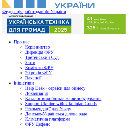
Федерація роботодавців України
Про нас
Керівництво
Дирекція ФРУ
Третейський Суд
Звіти
Комітети ФРУ
20 років ФРУ
Вакансії
Ініціативи
Help Desk - сервіси для бізнесу
Локалізація
Каталог виробників машинобудування
Support Ukraine with Ukrainian Goods
Рекомендації для Уряду
Дансько-Українська ділова рада
Кліматична платформа
ФРУ Дефенс