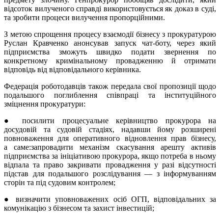
відсоток вилученого справді використовується як доказ в суді,
та зробити процеси вилучення пропорційними.
З метою спрощення процесу взаємодії бізнесу з прокуратурою
Руслан Кравченко анонсував запуск чат-боту, через який
підприємства зможуть швидко подати звернення по
конкретному кримінальному провадженню й отримати
відповідь від відповідального керівника.
Федерація роботодавців також передала свої пропозиції щодо
подальшого поглиблення співпраці та інституційного
зміцнення прокуратури:
● посилити процесуальне керівництво прокурора на
досудовій та судовій стадіях, надавши йому розширені
повноваження для оперативного відновлення прав бізнесу,
а саме:запровадити механізм скасування арешту активів
підприємства за ініціативою прокурора, якщо потреба в ньому
відпала та право закривати провадження у разі відсутності
підстав для подальшого розслідування — з інформуванням
сторін та під судовим контролем;
● визначити уповноважених осіб ОГП, відповідальних за
комунікацію з бізнесом та захист інвестицій;