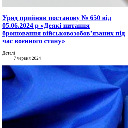
Уряд прийняв постанову № 650 від
05.06.2024 р «Деякі питання
бронювання військовозобов’язаних під
час воєнного стану»
Деталі
7 червня 2024