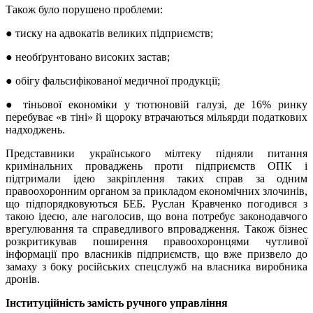
Також було порушено проблеми:
● тиску на адвокатів великих підприємств;
● необґрунтовано високих застав;
● обігу фальсифікованої медичної продукції;
● тіньової економіки у тютюновій галузі, де 16% ринку
перебуває «в тіні» й щороку втрачаються мільярди податкових
надходжень.
Представники українського мілтеку підняли питання
кримінальних проваджень проти підприємств ОПК і
підтримали ідею закріплення таких справ за одним
правоохоронним органом за прикладом економічних злочинів,
що підпорядковуються БЕБ. Руслан Кравченко погодився з
такою ідеєю, але наголосив, що вона потребує законодавчого
врегулювання та справедливого впровадження. Також бізнес
розкритикував поширення правоохоронцями чутливої
інформації про власників підприємств, що вже призвело до
замаху з боку російських спецслужб на власника виробника
дронів.
Інституційність замість ручного управління