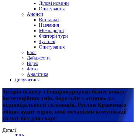
Ділові новини
Опитування
Анонси
Виставки
Навчання
Міжнародні
Фектори тури
Зустрічі
Опитування
Блог
Дайджести
Відео
Фото
Аналітика
Долучитися
Зустріч бізнесу з Генпрокурором: бізнес очікує
інституційних змін, боротьби з «тінню» та
відповідальності силовиків, Руслан Кравченко
обіцяє аудит справ, нові механізми комунікації
та чат-бот для скарг
Деталі
ФРУ