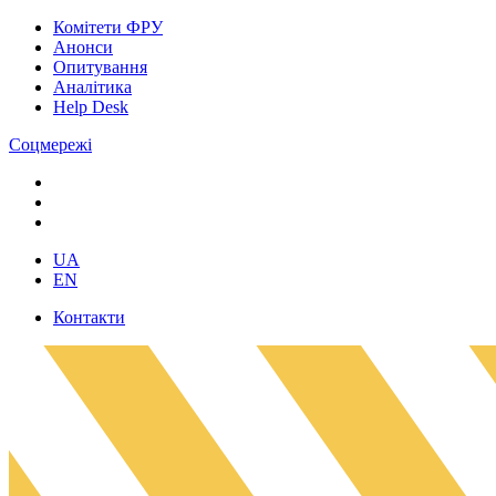
Комітети ФРУ
Анонси
Опитування
Аналітика
Help Desk
Соцмережі
UA
EN
Контакти