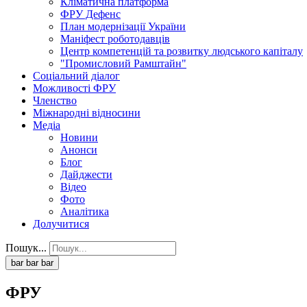
Кліматична платформа
ФРУ Дефенс
План модернізації України
Маніфест роботодавців
Центр компетенцій та розвитку людського капіталу
"Промисловий Рамштайн"
Соціальний діалог
Можливості ФРУ
Членство
Міжнародні відносини
Медіа
Новини
Анонси
Блог
Дайджести
Відео
Фото
Аналітика
Долучитися
Пошук...
bar
bar
bar
ФРУ