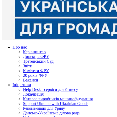
Про нас
Керівництво
Дирекція ФРУ
Третейський Суд
Звіти
Комітети ФРУ
20 років ФРУ
Вакансії
Ініціативи
Help Desk - сервіси для бізнесу
Локалізація
Каталог виробників машинобудування
Support Ukraine with Ukrainian Goods
Рекомендації для Уряду
Дансько-Українська ділова рада