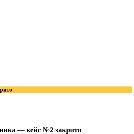
крито
бника — кейс №2 закрито