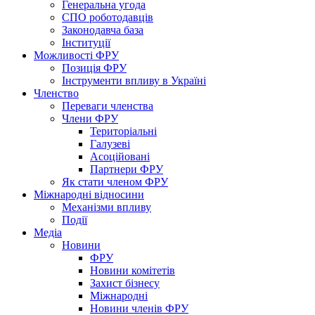
Генеральна угода
СПО роботодавців
Законодавча база
Інституції
Можливості ФРУ
Позиція ФРУ
Інструменти впливу в Україні
Членство
Переваги членства
Члени ФРУ
Територіальні
Галузеві
Асоційовані
Партнери ФРУ
Як стати членом ФРУ
Міжнародні відносини
Механізми впливу
Події
Медіа
Новини
ФРУ
Новини комітетів
Захист бізнесу
Міжнародні
Новини членів ФРУ