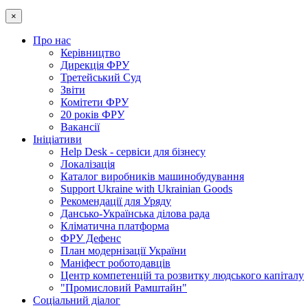
×
Про нас
Керівництво
Дирекція ФРУ
Третейський Суд
Звіти
Комітети ФРУ
20 років ФРУ
Вакансії
Ініціативи
Help Desk - сервіси для бізнесу
Локалізація
Каталог виробників машинобудування
Support Ukraine with Ukrainian Goods
Рекомендації для Уряду
Дансько-Українська ділова рада
Кліматична платформа
ФРУ Дефенс
План модернізації України
Маніфест роботодавців
Центр компетенцій та розвитку людського капіталу
"Промисловий Рамштайн"
Соціальний діалог