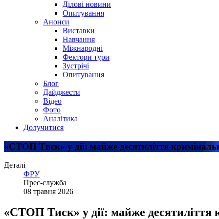
Ділові новини
Опитування
Анонси
Виставки
Навчання
Міжнародні
Фектори тури
Зустрічі
Опитування
Блог
Дайджести
Відео
Фото
Аналітика
Долучитися
«СТОП Тиск» у дії: майже десятиліття кримінал
Деталі
ФРУ
Прес-служба
08 травня 2026
«СТОП Тиск» у дії: майже десятиліття