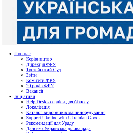
Про нас
Керівництво
Дирекція ФРУ
Третейський Суд
Звіти
Комітети ФРУ
20 років ФРУ
Вакансії
Ініціативи
Help Desk - сервіси для бізнесу
Локалізація
Каталог виробників машинобудування
Support Ukraine with Ukrainian Goods
Рекомендації для Уряду
Дансько-Українська ділова рада