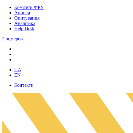
Комітети ФРУ
Анонси
Опитування
Аналітика
Help Desk
Соцмережі
UA
EN
Контакти