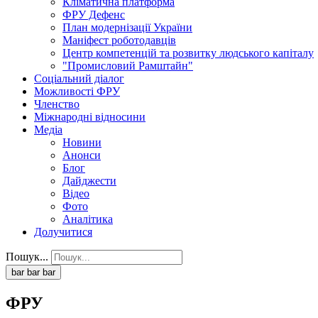
Кліматична платформа
ФРУ Дефенс
План модернізації України
Маніфест роботодавців
Центр компетенцій та розвитку людського капіталу
"Промисловий Рамштайн"
Соціальний діалог
Можливості ФРУ
Членство
Міжнародні відносини
Медіа
Новини
Анонси
Блог
Дайджести
Відео
Фото
Аналітика
Долучитися
Пошук...
bar
bar
bar
ФРУ