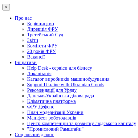
×
Про нас
Керівництво
Дирекція ФРУ
Третейський Суд
Звіти
Комітети ФРУ
20 років ФРУ
Вакансії
Ініціативи
Help Desk - сервіси для бізнесу
Локалізація
Каталог виробників машинобудування
Support Ukraine with Ukrainian Goods
Рекомендації для Уряду
Дансько-Українська ділова рада
Кліматична платформа
ФРУ Дефенс
План модернізації України
Маніфест роботодавців
Центр компетенцій та розвитку людського капіталу
"Промисловий Рамштайн"
Соціальний діалог