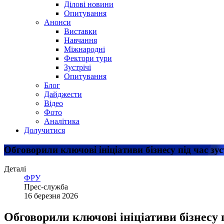
Ділові новини
Опитування
Анонси
Виставки
Навчання
Міжнародні
Фектори тури
Зустрічі
Опитування
Блог
Дайджести
Відео
Фото
Аналітика
Долучитися
Обговорили ключові ініціативи бізнесу під час зус
Деталі
ФРУ
Прес-служба
16 березня 2026
Обговорили ключові ініціативи бізнесу п