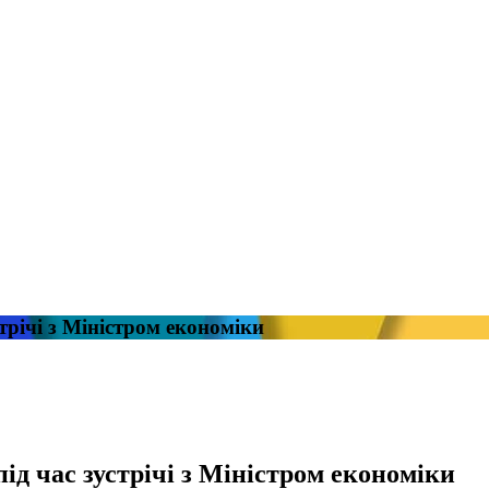
трічі з Міністром економіки
ід час зустрічі з Міністром економіки