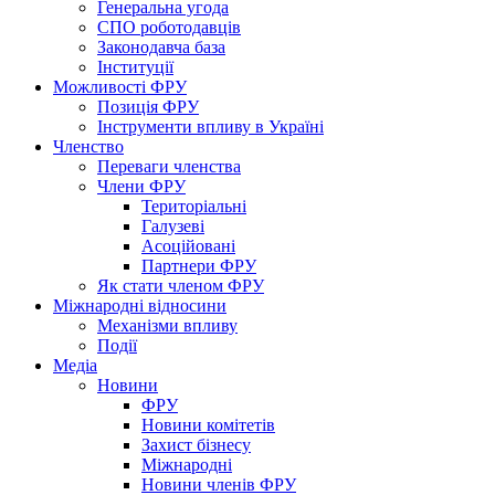
Генеральна угода
СПО роботодавців
Законодавча база
Інституції
Можливості ФРУ
Позиція ФРУ
Інструменти впливу в Україні
Членство
Переваги членства
Члени ФРУ
Територіальні
Галузеві
Асоційовані
Партнери ФРУ
Як стати членом ФРУ
Міжнародні відносини
Механізми впливу
Події
Медіа
Новини
ФРУ
Новини комітетів
Захист бізнесу
Міжнародні
Новини членів ФРУ