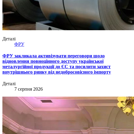
Деталі
ФРУ
ФРУ закликала активізувати переговори щодо
відновлення повноцінного доступу української
металургійної продукції до ЄС та посилити захист
внутрішнього ринку від недобросовісного імпорту
Деталі
7 серпня 2026