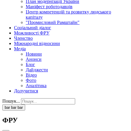
План модернізації України
Маніфест роботодавців
Центр компетенцій та розвитку людського
капіталу
"Промисловий Рамштайн"
Соціальний діалог
Можливості ФРУ
Членство
Міжнародні відносини
Медіа
Новини
Анонси
Блог
Дайджести
Відео
Фото
Аналітика
Долучитися
Пошук...
bar
bar
bar
ФРУ