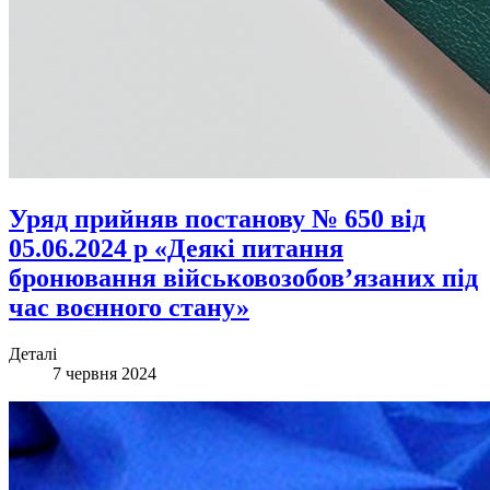
Уряд прийняв постанову № 650 від
05.06.2024 р «Деякі питання
бронювання військовозобов’язаних під
час воєнного стану»
Деталі
7 червня 2024