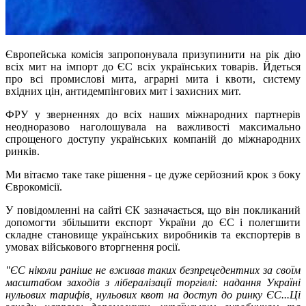
Європейська комісія запропонувала призупинити на рік дію
всіх мит на імпорт до ЄС всіх українських товарів. Йдеться
про всі промислові мита, аграрні мита і квоти, систему
вхідних цін, антидемпінгових мит і захисних мит.
ФРУ у зверненнях до всіх наших міжнародних партнерів
неодноразово наголошувала на важливості максимально
спрощеного доступу українських компаній до міжнародних
ринків.
Ми вітаємо таке таке рішення - це дуже серйозний крок з боку
Єврокомісії.
У повідомленні на сайті ЄК зазначається, що він покликаний
допомогти збільшити експорт України до ЄС і полегшити
складне становище українських виробників та експортерів в
умовах військового вторгнення росії.
"ЄС ніколи раніше не вживав таких безпрецедентних за своїм
масштабом заходів з лібералізації торгівлі: надання Україні
нульових тарифів, нульових квот на доступ до ринку ЄС...Ці