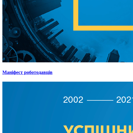
Маніфест роботодавців