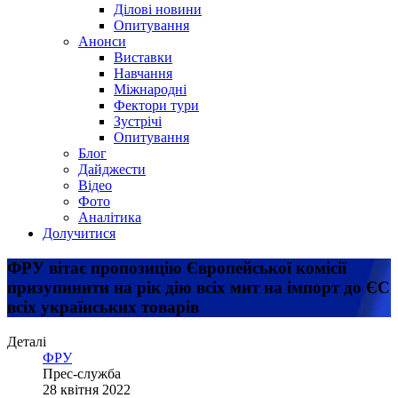
Ділові новини
Опитування
Анонси
Виставки
Навчання
Міжнародні
Фектори тури
Зустрічі
Опитування
Блог
Дайджести
Відео
Фото
Аналітика
Долучитися
ФРУ вітає пропозицію Європейської комісії
призупинити на рік дію всіх мит на імпорт до ЄС
всіх українських товарів
Деталі
ФРУ
Прес-служба
28 квітня 2022