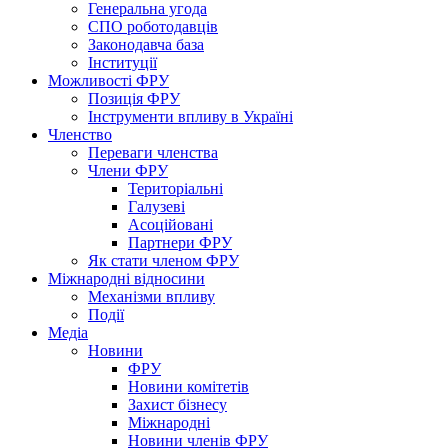
Генеральна угода
СПО роботодавців
Законодавча база
Інституції
Можливості ФРУ
Позиція ФРУ
Інструменти впливу в Україні
Членство
Переваги членства
Члени ФРУ
Територіальні
Галузеві
Асоційовані
Партнери ФРУ
Як стати членом ФРУ
Міжнародні відносини
Механізми впливу
Події
Медіа
Новини
ФРУ
Новини комітетів
Захист бізнесу
Міжнародні
Новини членів ФРУ