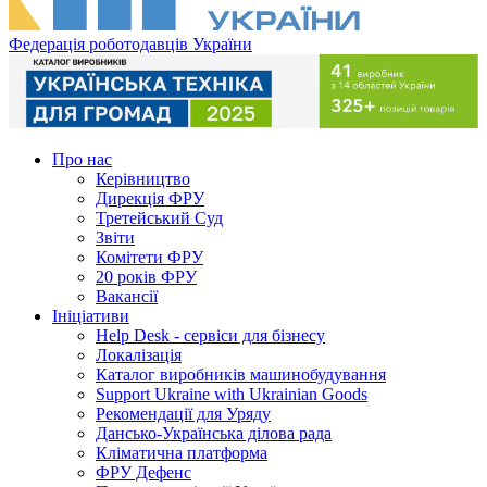
Федерація роботодавців України
Про нас
Керівництво
Дирекція ФРУ
Третейський Суд
Звіти
Комітети ФРУ
20 років ФРУ
Вакансії
Ініціативи
Help Desk - сервіси для бізнесу
Локалізація
Каталог виробників машинобудування
Support Ukraine with Ukrainian Goods
Рекомендації для Уряду
Дансько-Українська ділова рада
Кліматична платформа
ФРУ Дефенс