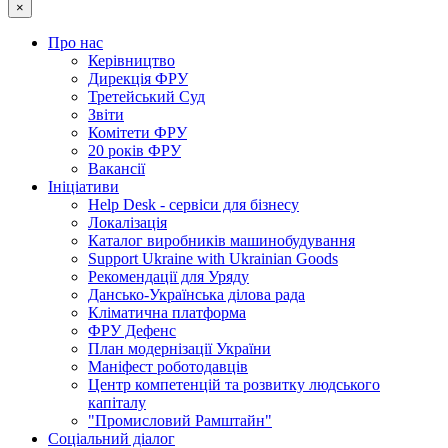
×
Про нас
Керівництво
Дирекція ФРУ
Третейський Суд
Звіти
Комітети ФРУ
20 років ФРУ
Вакансії
Ініціативи
Help Desk - сервіси для бізнесу
Локалізація
Каталог виробників машинобудування
Support Ukraine with Ukrainian Goods
Рекомендації для Уряду
Дансько-Українська ділова рада
Кліматична платформа
ФРУ Дефенс
План модернізації України
Маніфест роботодавців
Центр компетенцій та розвитку людського
капіталу
"Промисловий Рамштайн"
Соціальний діалог