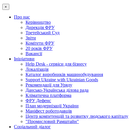
×
Про нас
Керівництво
Дирекція ФРУ
Третейський Суд
Звіти
Комітети ФРУ
20 років ФРУ
Вакансії
Ініціативи
Help Desk - сервіси для бізнесу
Локалізація
Каталог виробників машинобудування
Support Ukraine with Ukrainian Goods
Рекомендації для Уряду
Дансько-Українська ділова рада
Кліматична платформа
ФРУ Дефенс
План модернізації України
Маніфест роботодавців
Центр компетенцій та розвитку людського капіталу
"Промисловий Рамштайн"
Соціальний діалог