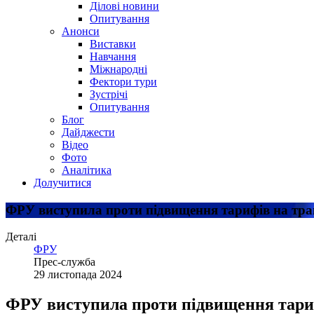
Ділові новини
Опитування
Анонси
Виставки
Навчання
Міжнародні
Фектори тури
Зустрічі
Опитування
Блог
Дайджести
Відео
Фото
Аналітика
Долучитися
ФРУ виступила проти підвищення тарифів на тра
Деталі
ФРУ
Прес-служба
29 листопада 2024
ФРУ виступила проти підвищення тариф