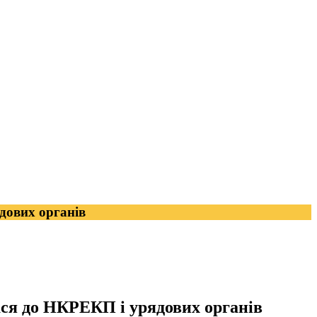
дових органів
ся до НКРЕКП і урядових органів