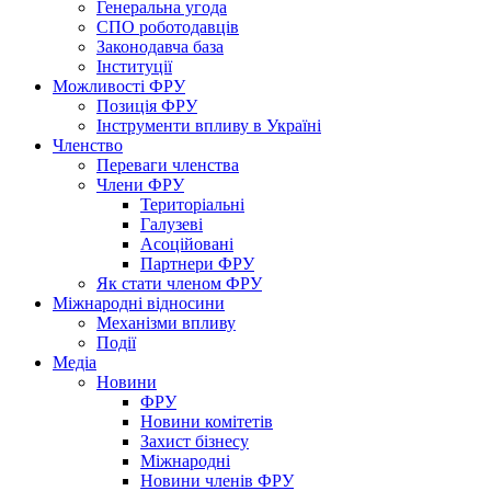
Генеральна угода
СПО роботодавців
Законодавча база
Інституції
Можливості ФРУ
Позиція ФРУ
Інструменти впливу в Україні
Членство
Переваги членства
Члени ФРУ
Територіальні
Галузеві
Асоційовані
Партнери ФРУ
Як стати членом ФРУ
Міжнародні відносини
Механізми впливу
Події
Медіа
Новини
ФРУ
Новини комітетів
Захист бізнесу
Міжнародні
Новини членів ФРУ