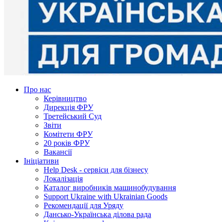
Про нас
Керівництво
Дирекція ФРУ
Третейський Суд
Звіти
Комітети ФРУ
20 років ФРУ
Вакансії
Ініціативи
Help Desk - сервіси для бізнесу
Локалізація
Каталог виробників машинобудування
Support Ukraine with Ukrainian Goods
Рекомендації для Уряду
Дансько-Українська ділова рада