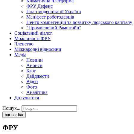
Кліматична платформа
ФРУ Дефенс
План модернізації України
Маніфест роботодавців
Центр компетенцій та розвитку людського капіталу
"Промисловий Рамштайн"
Соціальний діалог
Можливості ФРУ
Членство
Міжнародні відносини
Медіа
Новини
Анонси
Блог
Дайджести
Відео
Фото
Аналітика
Долучитися
Пошук...
bar
bar
bar
ФРУ