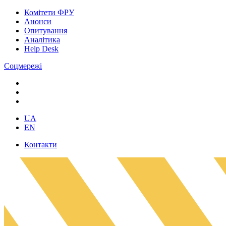
Комітети ФРУ
Анонси
Опитування
Аналітика
Help Desk
Соцмережі
UA
EN
Контакти