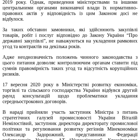
2019 року. Однак, приведення міністерствами та іншими
центральними органами виконавчої влади їх нормативно-
правових актів у відповідність із цим Законом досі не
відбулося.
За таких обставин замовники, які здійснюють закупівлі
товарів, робіт і послуг відповідно до Закону України “Про
державні закупівлі”, не наважуються на укладення рамкових
угод та контрактів на декілька років.
Адже неоднозначність положень чинного законодавства з
цього питання дозволяє контролюючим органам ставити під
сумнів правомірність таких угод та відсутність корупційних
ризиків.
17 вересня 2020 року в Міністерстві розвитку економіки,
торгівлі та сільського господарства України відбувся другий
раунд консультацій щодо проблематики укладання
середньострокових договорів.
В нараді прийняли участь заступник Міністра з питань
стратегічних галузей промисловості України Віталій
Немілостівий, заступник директора директорату промислової
політики та регулювання розвитку регіонів Мінекономіки
Олександр Задорожний, представники Федерації