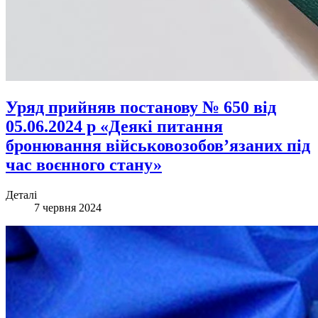
Уряд прийняв постанову № 650 від
05.06.2024 р «Деякі питання
бронювання військовозобов’язаних під
час воєнного стану»
Деталі
7 червня 2024