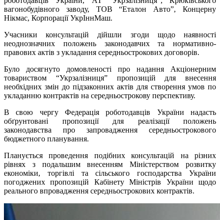
роботодавців України, АТ “Укрзалізниця”, Крюківського
вагонобудівного заводу, ТОВ “Еталон Авто”, Концерну
Нікмас, Корпорації УкрІннМаш.
Учасники консультацій дійшли згоди щодо наявності
неоднозначних положень законодавчих та нормативно-
правових актів з укладання середньострокових договорів.
Було досягнуто домовленості про надання Акціонерним
товариством “Укрзалізниця” пропозицій для внесення
необхідних змін до підзаконних актів для створення умов по
укладанню контрактів на середньострокову перспективу.
В свою чергу Федерація роботодавців України надасть
обґрунтовані пропозиції для реалізації положень
законодавства про запровадження середньострокового
бюджетного планування.
Планується проведення подібних консультацій на різних
рівнях з подальшим внесенням Міністерством розвитку
економіки, торгівлі та сільського господарства України
погоджених пропозицій Кабінету Міністрів України щодо
реального впровадження середньострокових контрактів.