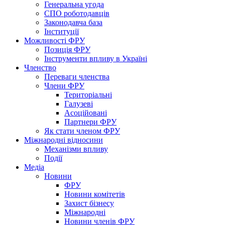
Генеральна угода
СПО роботодавців
Законодавча база
Інституції
Можливості ФРУ
Позиція ФРУ
Інструменти впливу в Україні
Членство
Переваги членства
Члени ФРУ
Територіальні
Галузеві
Асоційовані
Партнери ФРУ
Як стати членом ФРУ
Міжнародні відносини
Механізми впливу
Події
Медіа
Новини
ФРУ
Новини комітетів
Захист бізнесу
Міжнародні
Новини членів ФРУ