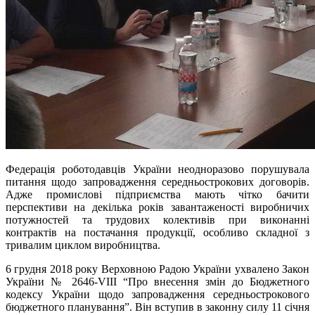
Федерація роботодавців України неодноразово порушувала
питання щодо запровадження середньострокових договорів.
Адже промислові підприємства мають чітко бачити
перспективи на декілька років завантаженості виробничих
потужностей та трудових колективів при виконанні
контрактів на постачання продукції, особливо складної з
тривалим циклом виробництва.
6 грудня 2018 року Верховною Радою України ухвалено Закон
України № 2646-VIII “Про внесення змін до Бюджетного
кодексу України щодо запровадження середньострокового
бюджетного планування”. Він вступив в законну силу 11 січня