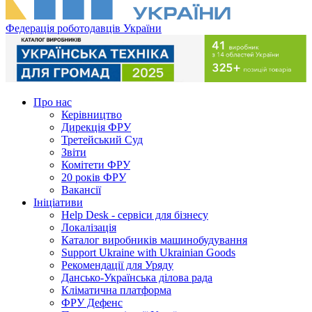
Федерація роботодавців України
Про нас
Керівництво
Дирекція ФРУ
Третейський Суд
Звіти
Комітети ФРУ
20 років ФРУ
Вакансії
Ініціативи
Help Desk - сервіси для бізнесу
Локалізація
Каталог виробників машинобудування
Support Ukraine with Ukrainian Goods
Рекомендації для Уряду
Дансько-Українська ділова рада
Кліматична платформа
ФРУ Дефенс