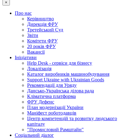
×
Про нас
Керівництво
Дирекція ФРУ
Третейський Суд
Звіти
Комітети ФРУ
20 років ФРУ
Вакансії
Ініціативи
Help Desk - сервіси для бізнесу
Локалізація
Каталог виробників машинобудування
Support Ukraine with Ukrainian Goods
Рекомендації для Уряду
Дансько-Українська ділова рада
Кліматична платформа
ФРУ Дефенс
План модернізації України
Маніфест роботодавців
Центр компетенцій та розвитку людського
капіталу
"Промисловий Рамштайн"
Соціальний діалог