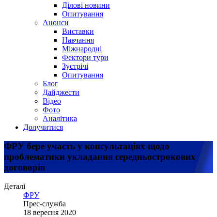
Ділові новини
Опитування
Анонси
Виставки
Навчання
Міжнародні
Фектори тури
Зустрічі
Опитування
Блог
Дайджести
Відео
Фото
Аналітика
Долучитися
ФРУ бере участь у консультаціях щодо
проблематики укладання середньострокових
договорів
Деталі
ФРУ
Прес-служба
18 вересня 2020