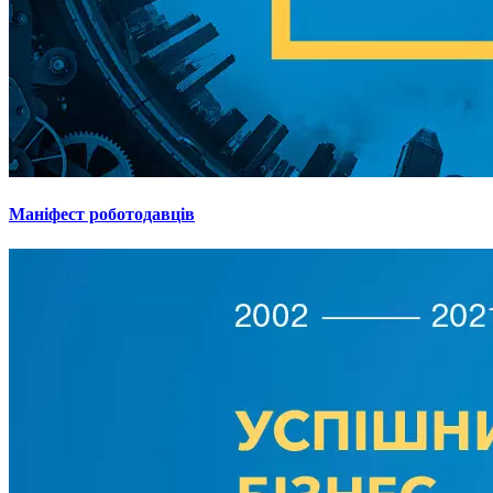
Маніфест роботодавців