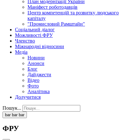
План модернізації України
Маніфест роботодавців
Центр компетенцій та розвитку людського
капіталу
"Промисловий Рамштайн"
Соціальний діалог
Можливості ФРУ
Членство
Міжнародні відносини
Медіа
Новини
Анонси
Блог
Дайджести
Відео
Фото
Аналітика
Долучитися
Пошук...
bar
bar
bar
ФРУ