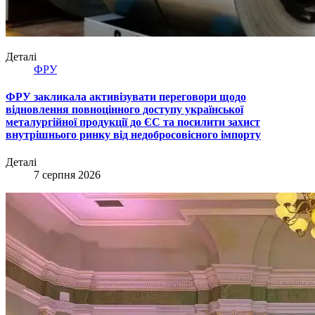
Деталі
ФРУ
ФРУ закликала активізувати переговори щодо
відновлення повноцінного доступу української
металургійної продукції до ЄС та посилити захист
внутрішнього ринку від недобросовісного імпорту
Деталі
7 серпня 2026