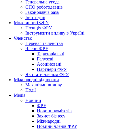
Генеральна угода
СПО роботодавців
Законодавча база
Інституції
Можливості ФРУ
Позиція ФРУ
Інструменти впливу в Україні
Членство
Переваги членства
Члени ФРУ
Територіальні
Галузеві
Асоційовані
Партнери ФРУ
Як стати членом ФРУ
Міжнародні відносини
Механізми впливу
Події
Медіа
Новини
ФРУ
Новини комітетів
Захист бізнесу
Міжнародні
Новини членів ФРУ