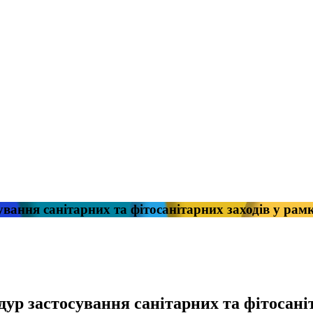
ування санітарних та фітосанітарних заходів у ра
дур застосування санітарних та фітосані