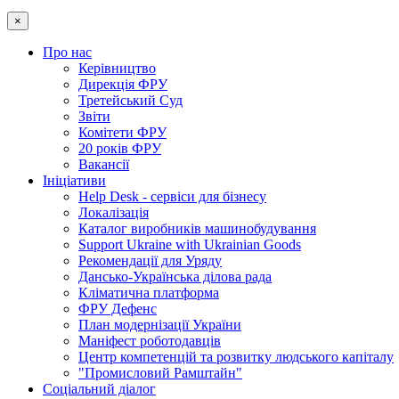
×
Про нас
Керівництво
Дирекція ФРУ
Третейський Суд
Звіти
Комітети ФРУ
20 років ФРУ
Вакансії
Ініціативи
Help Desk - сервіси для бізнесу
Локалізація
Каталог виробників машинобудування
Support Ukraine with Ukrainian Goods
Рекомендації для Уряду
Дансько-Українська ділова рада
Кліматична платформа
ФРУ Дефенс
План модернізації України
Маніфест роботодавців
Центр компетенцій та розвитку людського капіталу
"Промисловий Рамштайн"
Соціальний діалог