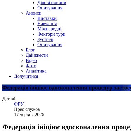
Ділові новини
Опитування
Анонси
Виставки
Навчання
Міжнародні
Фектори тури
Зустрічі
Опитування
Блог
Дайджести
Відео
Фото
Аналітика
Долучитися
Федерація ініціює вдосконалення процедур застос
Деталі
ФРУ
Прес-служба
17 червня 2026
Федерація ініціює вдосконалення проце