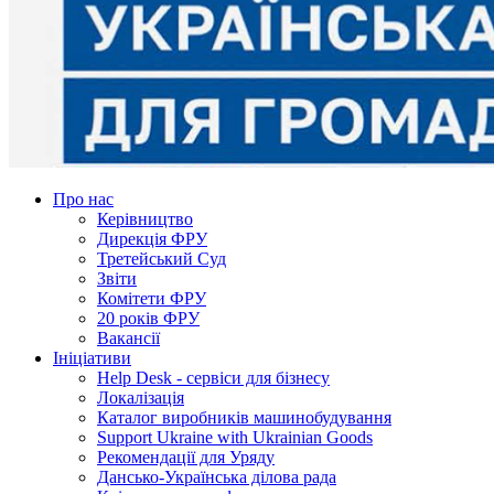
Про нас
Керівництво
Дирекція ФРУ
Третейський Суд
Звіти
Комітети ФРУ
20 років ФРУ
Вакансії
Ініціативи
Help Desk - сервіси для бізнесу
Локалізація
Каталог виробників машинобудування
Support Ukraine with Ukrainian Goods
Рекомендації для Уряду
Дансько-Українська ділова рада