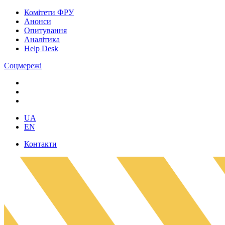
Комітети ФРУ
Анонси
Опитування
Аналітика
Help Desk
Соцмережі
UA
EN
Контакти