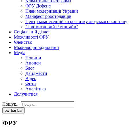
Кліматична платформа
ФРУ Дефенс
План модернізації України
Маніфест роботодавців
Центр компетенцій та розвитку людського капіталу
"Промисловий Рамштайн"
Соціальний діалог
Можливості ФРУ
Членство
Міжнародні відносини
Медіа
Новини
Анонси
Блог
Дайджести
Відео
Фото
Аналітика
Долучитися
Пошук...
bar
bar
bar
ФРУ