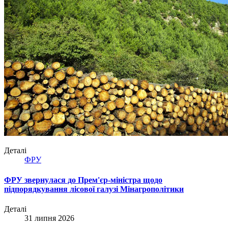
Деталі
ФРУ
ФРУ звернулася до Прем'єр-міністра щодо
підпорядкування лісової галузі Мінагрополітики
Деталі
31 липня 2026