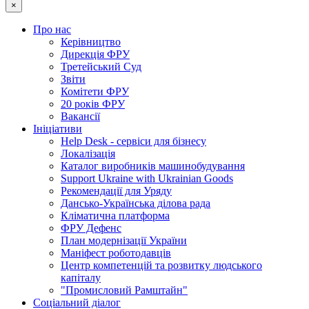
×
Про нас
Керівництво
Дирекція ФРУ
Третейський Суд
Звіти
Комітети ФРУ
20 років ФРУ
Вакансії
Ініціативи
Help Desk - сервіси для бізнесу
Локалізація
Каталог виробників машинобудування
Support Ukraine with Ukrainian Goods
Рекомендації для Уряду
Дансько-Українська ділова рада
Кліматична платформа
ФРУ Дефенс
План модернізації України
Маніфест роботодавців
Центр компетенцій та розвитку людського
капіталу
"Промисловий Рамштайн"
Соціальний діалог