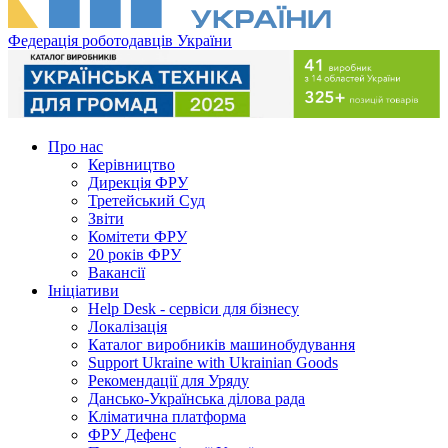
Федерація роботодавців України
Про нас
Керівництво
Дирекція ФРУ
Третейський Суд
Звіти
Комітети ФРУ
20 років ФРУ
Вакансії
Ініціативи
Help Desk - сервіси для бізнесу
Локалізація
Каталог виробників машинобудування
Support Ukraine with Ukrainian Goods
Рекомендації для Уряду
Дансько-Українська ділова рада
Кліматична платформа
ФРУ Дефенс