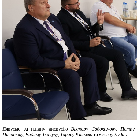
Дякуємо за плідну дискусію
Віктору Євдокимову, Петру
Пилипюку, Вадиму Ткачуку, Тарасу Кицмею
та
Євгену Дудц
і.