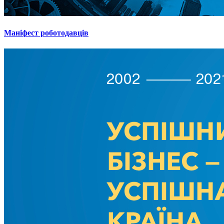
Маніфест роботодавців