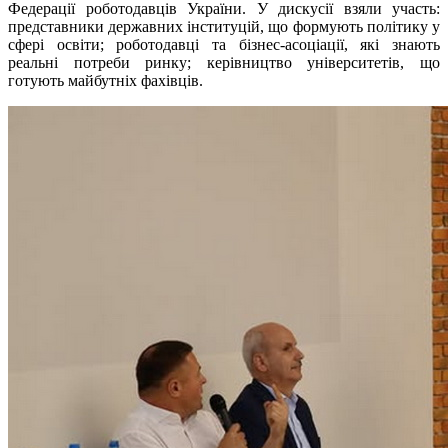
Федерації роботодавців України. У дискусії взяли участь:
представники державних інституцій, що формують політику у
сфері освіти; роботодавці та бізнес-асоціації, які знають
реальні потреби ринку; керівництво університетів, що
готують майбутніх фахівців.