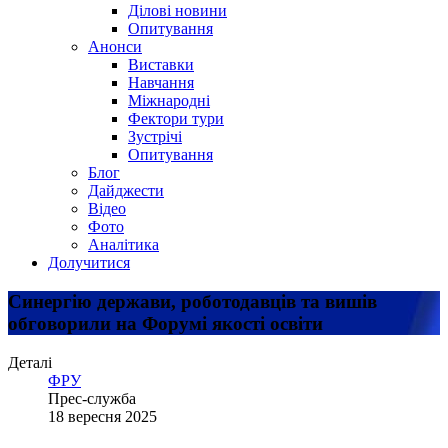
Ділові новини
Опитування
Анонси
Виставки
Навчання
Міжнародні
Фектори тури
Зустрічі
Опитування
Блог
Дайджести
Відео
Фото
Аналітика
Долучитися
Синергію держави, роботодавців та вишів
обговорили на Форумі якості освіти
Деталі
ФРУ
Прес-служба
18 вересня 2025