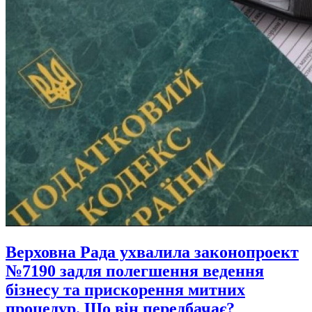
Верховна Рада ухвалила законопроект
№7190 задля полегшення ведення
бізнесу та прискорення митних
процедур. Що він передбачає?