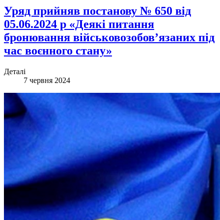
Уряд прийняв постанову № 650 від
05.06.2024 р «Деякі питання
бронювання військовозобов’язаних під
час воєнного стану»
Деталі
7 червня 2024