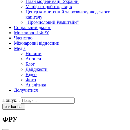
План модернізації України
Маніфест роботодавців
Центр компетенцій та розвитку людського
капіталу
"Промисловий Рамштайн"
Соціальний діалог
Можливості ФРУ
Членство
Міжнародні відносини
Медіа
Новини
Анонси
Блог
Дайджести
Відео
Фото
Аналітика
Долучитися
Пошук...
bar
bar
bar
ФРУ