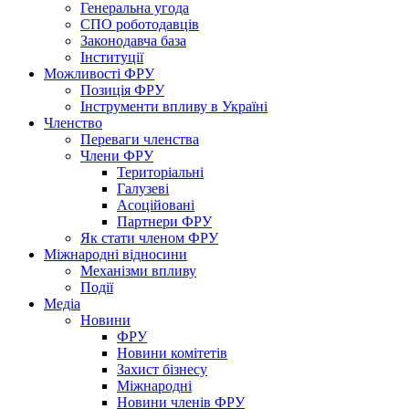
Генеральна угода
СПО роботодавців
Законодавча база
Інституції
Можливості ФРУ
Позиція ФРУ
Інструменти впливу в Україні
Членство
Переваги членства
Члени ФРУ
Територіальні
Галузеві
Асоційовані
Партнери ФРУ
Як стати членом ФРУ
Міжнародні відносини
Механізми впливу
Події
Медіа
Новини
ФРУ
Новини комітетів
Захист бізнесу
Міжнародні
Новини членів ФРУ