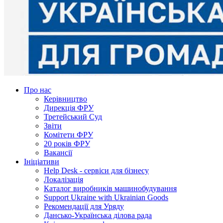
Про нас
Керівництво
Дирекція ФРУ
Третейський Суд
Звіти
Комітети ФРУ
20 років ФРУ
Вакансії
Ініціативи
Help Desk - сервіси для бізнесу
Локалізація
Каталог виробників машинобудування
Support Ukraine with Ukrainian Goods
Рекомендації для Уряду
Дансько-Українська ділова рада