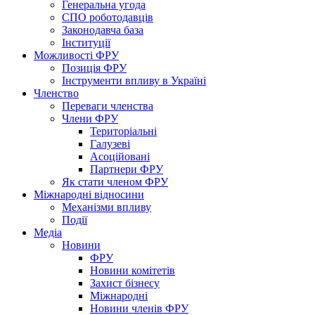
Генеральна угода
СПО роботодавців
Законодавча база
Інституції
Можливості ФРУ
Позиція ФРУ
Інструменти впливу в Україні
Членство
Переваги членства
Члени ФРУ
Територіальні
Галузеві
Асоційовані
Партнери ФРУ
Як стати членом ФРУ
Міжнародні відносини
Механізми впливу
Події
Медіа
Новини
ФРУ
Новини комітетів
Захист бізнесу
Міжнародні
Новини членів ФРУ