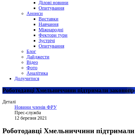
Ділові новини
Опитування
Анонси
Виставки
Навчання
Міжнародні
Фектори тури
Зустрічі
Опитування
Блог
Дайджести
Відео
Фото
Аналітика
Долучитися
Роботодавці Хмельниччини підтримали законопро
Деталі
Новини членів ФРУ
Прес-служба
12 березня 2021
Роботодавці Хмельниччини підтримали 