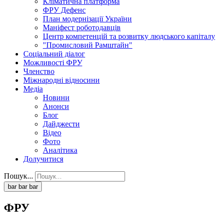
Кліматична платформа
ФРУ Дефенс
План модернізації України
Маніфест роботодавців
Центр компетенцій та розвитку людського капіталу
"Промисловий Рамштайн"
Соціальний діалог
Можливості ФРУ
Членство
Міжнародні відносини
Медіа
Новини
Анонси
Блог
Дайджести
Відео
Фото
Аналітика
Долучитися
Пошук...
bar
bar
bar
ФРУ