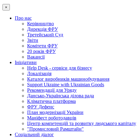
×
Про нас
Керівництво
Дирекція ФРУ
Третейський Суд
Звіти
Комітети ФРУ
20 років ФРУ
Вакансії
Ініціативи
Help Desk - сервіси для бізнесу
Локалізація
Каталог виробників машинобудування
Support Ukraine with Ukrainian Goods
Рекомендації для Уряду
Дансько-Українська ділова рада
Кліматична платформа
ФРУ Дефенс
План модернізації України
Маніфест роботодавців
Центр компетенцій та розвитку людського капіталу
"Промисловий Рамштайн"
Соціальний діалог