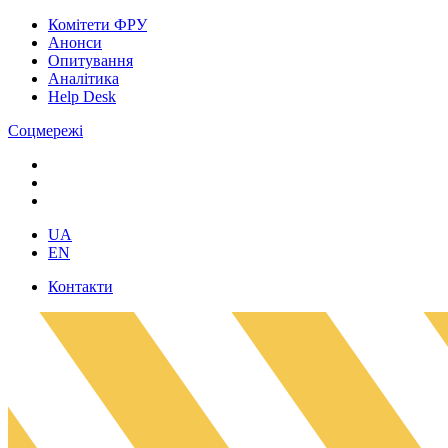
Комітети ФРУ
Анонси
Опитування
Аналітика
Help Desk
Соцмережі
UA
EN
Контакти