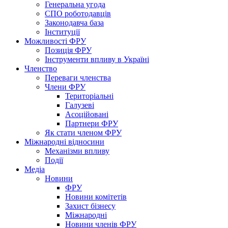
Генеральна угода
СПО роботодавців
Законодавча база
Інституції
Можливості ФРУ
Позиція ФРУ
Інструменти впливу в Україні
Членство
Переваги членства
Члени ФРУ
Територіальні
Галузеві
Асоційовані
Партнери ФРУ
Як стати членом ФРУ
Міжнародні відносини
Механізми впливу
Події
Медіа
Новини
ФРУ
Новини комітетів
Захист бізнесу
Міжнародні
Новини членів ФРУ