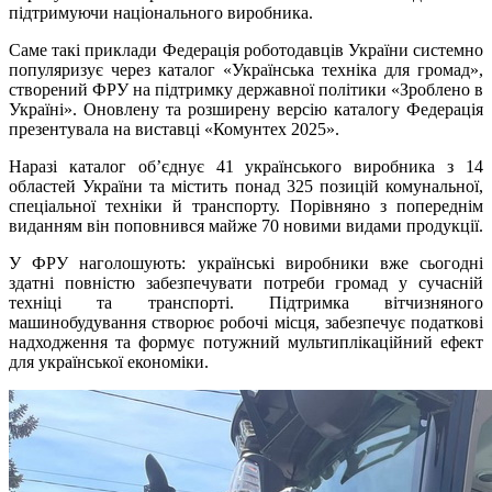
підтримуючи національного виробника.
Саме такі приклади Федерація роботодавців України системно
популяризує через каталог «Українська техніка для громад»,
створений ФРУ на підтримку державної політики «Зроблено в
Україні». Оновлену та розширену версію каталогу Федерація
презентувала на виставці «Комунтех 2025».
Наразі каталог об’єднує 41 українського виробника з 14
областей України та містить понад 325 позицій комунальної,
спеціальної техніки й транспорту. Порівняно з попереднім
виданням він поповнився майже 70 новими видами продукції.
У ФРУ наголошують: українські виробники вже сьогодні
здатні повністю забезпечувати потреби громад у сучасній
техніці та транспорті. Підтримка вітчизняного
машинобудування створює робочі місця, забезпечує податкові
надходження та формує потужний мультиплікаційний ефект
для української економіки.