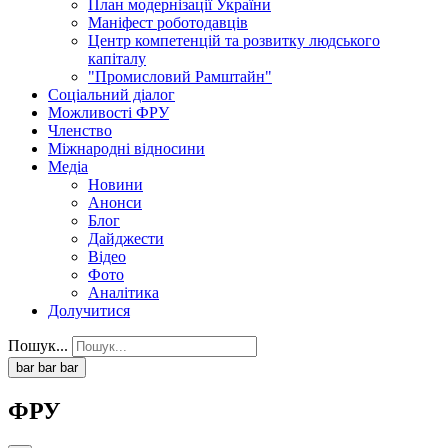
План модернізації України
Маніфест роботодавців
Центр компетенцій та розвитку людського
капіталу
"Промисловий Рамштайн"
Соціальний діалог
Можливості ФРУ
Членство
Міжнародні відносини
Медіа
Новини
Анонси
Блог
Дайджести
Відео
Фото
Аналітика
Долучитися
Пошук...
bar
bar
bar
ФРУ