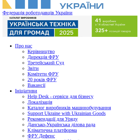
Федерація роботодавців України
Про нас
Керівництво
Дирекція ФРУ
Третейський Суд
Звіти
Комітети ФРУ
20 років ФРУ
Вакансії
Ініціативи
Help Desk - сервіси для бізнесу
Локалізація
Каталог виробників машинобудування
Support Ukraine with Ukrainian Goods
Рекомендації для Уряду
Дансько-Українська ділова рада
Кліматична платформа
ФРУ Дефенс