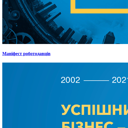
Маніфест роботодавців