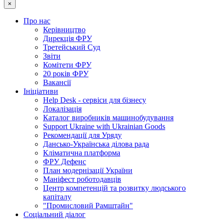
×
Про нас
Керівництво
Дирекція ФРУ
Третейський Суд
Звіти
Комітети ФРУ
20 років ФРУ
Вакансії
Ініціативи
Help Desk - сервіси для бізнесу
Локалізація
Каталог виробників машинобудування
Support Ukraine with Ukrainian Goods
Рекомендації для Уряду
Дансько-Українська ділова рада
Кліматична платформа
ФРУ Дефенс
План модернізації України
Маніфест роботодавців
Центр компетенцій та розвитку людського
капіталу
"Промисловий Рамштайн"
Соціальний діалог