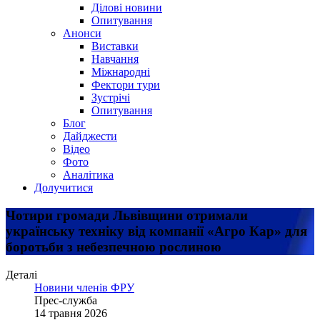
Ділові новини
Опитування
Анонси
Виставки
Навчання
Міжнародні
Фектори тури
Зустрічі
Опитування
Блог
Дайджести
Відео
Фото
Аналітика
Долучитися
Чотири громади Львівщини отримали
українську техніку від компанії «Агро Кар» для
боротьби з небезпечною рослиною
Деталі
Новини членів ФРУ
Прес-служба
14 травня 2026