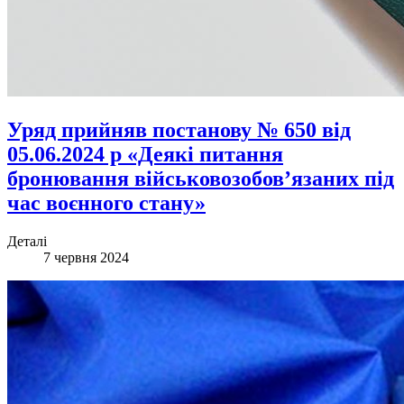
Уряд прийняв постанову № 650 від
05.06.2024 р «Деякі питання
бронювання військовозобов’язаних під
час воєнного стану»
Деталі
7 червня 2024