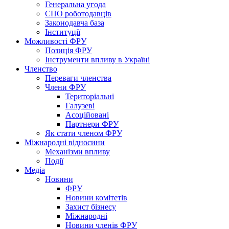
Генеральна угода
СПО роботодавців
Законодавча база
Інституції
Можливості ФРУ
Позиція ФРУ
Інструменти впливу в Україні
Членство
Переваги членства
Члени ФРУ
Територіальні
Галузеві
Асоційовані
Партнери ФРУ
Як стати членом ФРУ
Міжнародні відносини
Механізми впливу
Події
Медіа
Новини
ФРУ
Новини комітетів
Захист бізнесу
Міжнародні
Новини членів ФРУ