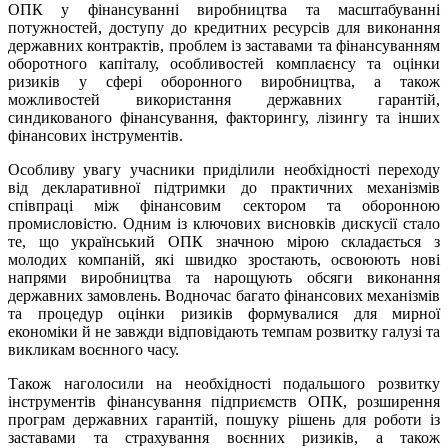
ОПК у фінансуванні виробництва та масштабуванні
потужностей, доступу до кредитних ресурсів для виконання
державних контрактів, проблем із заставами та фінансуванням
оборотного капіталу, особливостей комплаєнсу та оцінки
ризиків у сфері оборонного виробництва, а також
можливостей використання державних гарантій,
синдикованого фінансування, факторингу, лізингу та інших
фінансових інструментів.
Особливу увагу учасники приділили необхідності переходу
від декларативної підтримки до практичних механізмів
співпраці між фінансовим сектором та оборонною
промисловістю. Одним із ключових висновків дискусії стало
те, що український ОПК значною мірою складається з
молодих компаній, які швидко зростають, освоюють нові
напрями виробництва та нарощують обсяги виконання
державних замовлень. Водночас багато фінансових механізмів
та процедур оцінки ризиків формувалися для мирної
економіки й не завжди відповідають темпам розвитку галузі та
викликам воєнного часу.
Також наголосили на необхідності подальшого розвитку
інструментів фінансування підприємств ОПК, розширення
програм державних гарантій, пошуку рішень для роботи із
заставами та страхування воєнних ризиків, а також