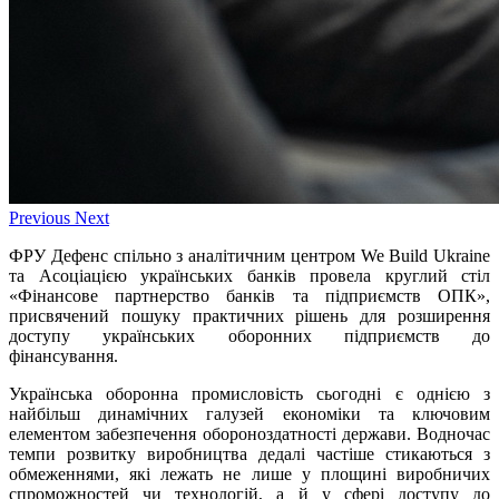
Previous
Next
ФРУ Дефенс спільно з аналітичним центром We Build Ukraine
та Асоціацією українських банків провела круглий стіл
«Фінансове партнерство банків та підприємств ОПК»,
присвячений пошуку практичних рішень для розширення
доступу українських оборонних підприємств до
фінансування.
Українська оборонна промисловість сьогодні є однією з
найбільш динамічних галузей економіки та ключовим
елементом забезпечення обороноздатності держави. Водночас
темпи розвитку виробництва дедалі частіше стикаються з
обмеженнями, які лежать не лише у площині виробничих
спроможностей чи технологій, а й у сфері доступу до