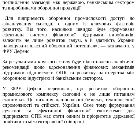
поглиблення взаємодії між державою, банківським сектором
та виробниками оборонної продукції.
«Для підприємств оборонної промисловості доступ до
фінансування сьогодні є одним із ключових факторів
розвитку. Від того, наскільки швидко буде сформована
ефективна система фінансової підтримки виробників,
залежить не лише розвиток галузі, а й здатність України
нарощувати власний оборонний потенціал», — зазначають у
ФРУ Дефенс.
За результатами круглого столу буде підготовлено аналітичні
рекомендації щодо вдосконалення фінансових механізмів
підтримки підприємств ОПК та розвитку партнерства між
оборонною індустрією й банківським сектором.
У ФРУ Дефенс переконані, що розвиток оборонно-
промислового комплексу сьогодні є не лише питанням
економіки. Це питання національної безпеки, технологічної
спроможності та стійкості України. Саме тому формування
сучасної та ефективної фінансової екосистеми для
підприємств ОПК має стати одним із пріоритетів державної
політики та міжсекторальної співпраці.