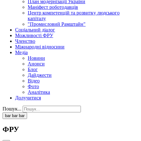
План модернізації України
Маніфест роботодавців
Центр компетенцій та розвитку людського
капіталу
"Промисловий Рамштайн"
Соціальний діалог
Можливості ФРУ
Членство
Міжнародні відносини
Медіа
Новини
Анонси
Блог
Дайджести
Відео
Фото
Аналітика
Долучитися
Пошук...
bar
bar
bar
ФРУ