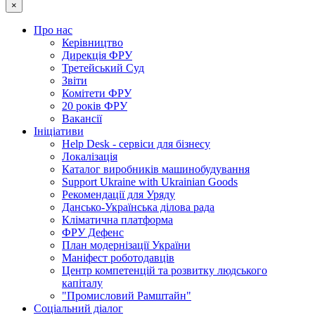
×
Про нас
Керівництво
Дирекція ФРУ
Третейський Суд
Звіти
Комітети ФРУ
20 років ФРУ
Вакансії
Ініціативи
Help Desk - сервіси для бізнесу
Локалізація
Каталог виробників машинобудування
Support Ukraine with Ukrainian Goods
Рекомендації для Уряду
Дансько-Українська ділова рада
Кліматична платформа
ФРУ Дефенс
План модернізації України
Маніфест роботодавців
Центр компетенцій та розвитку людського
капіталу
"Промисловий Рамштайн"
Соціальний діалог