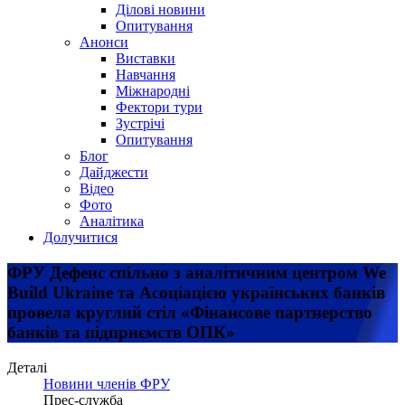
Ділові новини
Опитування
Анонси
Виставки
Навчання
Міжнародні
Фектори тури
Зустрічі
Опитування
Блог
Дайджести
Відео
Фото
Аналітика
Долучитися
ФРУ Дефенс спільно з аналітичним центром We
Build Ukraine та Асоціацією українських банків
провела круглий стіл «Фінансове партнерство
банків та підприємств ОПК»
Деталі
Новини членів ФРУ
Прес-служба