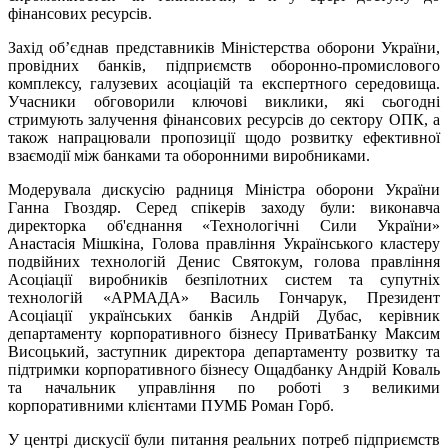
фінансових ресурсів.
Захід об’єднав представників Міністерства оборони України,
провідних банків, підприємств оборонно-промислового
комплексу, галузевих асоціацій та експертного середовища.
Учасники обговорили ключові виклики, які сьогодні
стримують залучення фінансових ресурсів до сектору ОПК, а
також напрацювали пропозиції щодо розвитку ефективної
взаємодії між банками та оборонними виробниками.
Модерувала дискусію радниця Міністра оборони України
Ганна Гвоздяр. Серед спікерів заходу були: виконавча
директорка об'єднання «Технологічні Сили України»
Анастасія Мішкіна, Голова правління Українського кластеру
подвійних технологій Денис Святокум, голова правління
Асоціації виробників безпілотних систем та супутніх
технологій «АРМАДА» Василь Гончарук, Президент
Асоціації українських банків Андрій Дубас, керівник
департаменту корпоративного бізнесу ПриватБанку Максим
Висоцький, заступник директора департаменту розвитку та
підтримки корпоративного бізнесу Ощадбанку Андрій Коваль
та начальник управління по роботі з великими
корпоративними клієнтами ПУМБ Роман Горб.
У центрі дискусії були питання реальних потреб підприємств