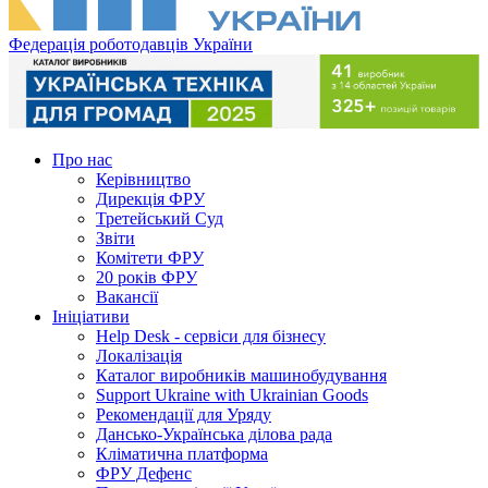
Федерація роботодавців України
Про нас
Керівництво
Дирекція ФРУ
Третейський Суд
Звіти
Комітети ФРУ
20 років ФРУ
Вакансії
Ініціативи
Help Desk - сервіси для бізнесу
Локалізація
Каталог виробників машинобудування
Support Ukraine with Ukrainian Goods
Рекомендації для Уряду
Дансько-Українська ділова рада
Кліматична платформа
ФРУ Дефенс