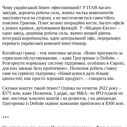
Чому український бізнес ефективніший? У ITAB багато
заводів, дорожча робоча сила, значна частка компонентів
закуповується на стороні, а не виготовляється самостійно,
пояснює Гранчак. Плюс великі операційні кости, багато офісів
у різних країнах, дублювання функцій. У «Модерн‑Експо» –
один завод, дешевша робоча сила, значно вищий рівень
інтеграції
виробництва
, один центральний офіс, перераховує
переваги української компанії інвестбанкір.
Китайські гравці – теж невелика загроза. «Вони програють за
сервісним обслуговуванням, – каже Григоренко із Delloite. –
Розгорнути нормальну систему підтримки, особливо в Європі,
для них завжди було проблемою». Пилипюк робить ставку
саме на сервісну підтримку. «Намагаємося дати більше
цінностей, ніж просто хороший продукт», – говорить він.
Скільки коштує такий бізнес? Оцінка на початок 2022 року –
$375 млн, каже Пилипюк. І додає, що M&A‑ чи IPO‑планів не
має: вистачає власних коштів і на розвиток, і на дивіденди.
Григоренко із Delloite оцінює компанію приблизно в $300 млн.
…