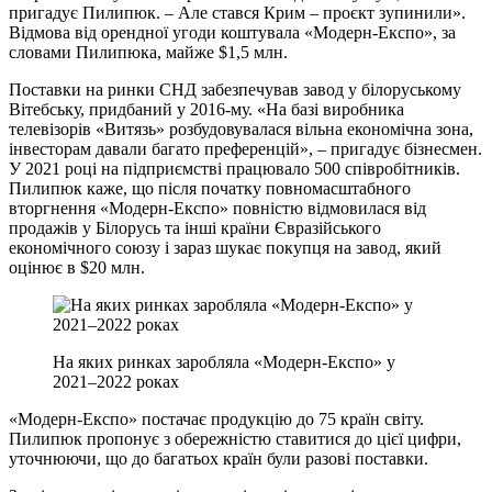
пригадує Пилипюк. – Але стався Крим – проєкт зупинили».
Відмова від орендної угоди коштувала «Модерн‑Експо», за
словами Пилипюка, майже $1,5 млн.
Поставки на ринки СНД забезпечував завод у білоруському
Вітебську, придбаний у 2016-му. «На базі виробника
телевізорів «Витязь» розбудовувалася вільна економічна зона,
інвесторам давали багато преференцій», – пригадує бізнесмен.
У 2021 році на підприємстві працювало 500 співробітників.
Пилипюк каже, що після початку повномасштабного
вторгнення «Модерн‑Експо» повністю відмовилася від
продажів у Білорусь та інші країни Євразійського
економічного союзу і зараз шукає покупця на завод, який
оцінює в $20 млн.
На яких ринках заробляла «Модерн‑Експо» у
2021–2022 роках
«Модерн‑Експо» постачає продукцію до 75 країн світу.
Пилипюк пропонує з обережністю ставитися до цієї цифри,
уточнюючи, що до багатьох країн були разові поставки.