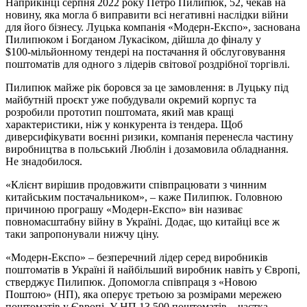
Наприкінці серпня 2022 року Петро Пилипюк, 52, чекав на
новину, яка могла б виправити всі негативні наслідки війни
для його бізнесу. Луцька компанія «Модерн‑Експо», заснована
Пилипюком і Богданом Лукасіком, дійшла до фіналу у
$100‑мільйонному тендері на постачання й обслуговування
поштоматів для одного з лідерів світової роздрібної
торгівлі
.
Пилипюк майже рік боровся за це замовлення: в Луцьку під
майбутній проєкт уже побудували окремий корпус та
розробили прототип поштомата, який мав кращі
характеристики, ніж у конкурента із тендера. Щоб
диверсифікувати воєнні ризики, компанія перенесла частину
виробництва в польський Люблін і дозамовила обладнання.
Не знадобилося.
«Клієнт вирішив продовжити співпрацювати з чинним
китайським постачальником», – каже Пилипюк. Головною
причиною програшу «Модерн‑Експо» він називає
повномасштабну війну в Україні. Додає, що китайці все ж
таки запропонували нижчу ціну.
«Модерн‑Експо» – безперечний лідер серед виробників
поштоматів в Україні й найбільший виробник навіть у Європі,
стверджує Пилипюк. Допомогла співпраця з «Новою
Поштою» (НП), яка оперує третьою за
розмірами
мережею
поштоматів у Європі. У НП 13 500 поштоматів – частка