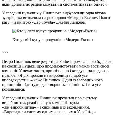
який допомагає раціоналізувати й систематизувати бізнес».
У середині нульових у Пилипюка відбулася ще одна віхова
зустріч, яка визначила на роки долю «Модерн‑Експо». Цього
разу – із книгою «Дао Toyota» Джефрі Лайкера.
Хто у світі купує продукцію «Модерн‑Експо»
…
Петро Пилипюк веде редактора Forbes промисловою будівлею
на околиці Луцька, щоб продемонструвати можливості своєї
компанії. У цехах чисто, організовано і все дуже злагоджено
працює. «Я рік прожив на виробництві, щоб усе
впорядкувати», – каже Пилипюк. Один із головних його
принципів – іди туди, де створюється цінність, і сам усе
роздивляйся.
У середині нульових Пилипюк прочитав про систему
виробництва, реалізовану в компанії Toyota –
«лін‑виробництва» – і сприйняв її із захопленням.
«Впровадили систему одними з перших в Україні», –