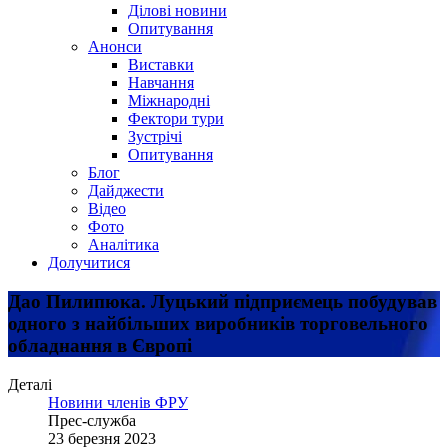
Ділові новини
Опитування
Анонси
Виставки
Навчання
Міжнародні
Фектори тури
Зустрічі
Опитування
Блог
Дайджести
Відео
Фото
Аналітика
Долучитися
Дао Пилипюка. Луцький підприємець побудував
одного з найбільших виробників торговельного
обладнання в Європі
Деталі
Новини членів ФРУ
Прес-служба
23 березня 2023