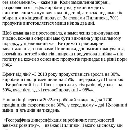
без замовлення», – каже він. Коли замовлення зібрані,
розробляється графік виробництва, у який входить
виготовлення чи купівля кожної деталі, а також подальше їх
збирання в кінцевий продукт. За словами Пилипюка, 70%
продуктів виготовляється менш ніж за два дні.
Щоб команда не простоювала, а замовлення виконувалися
вчасно, кожна з операцій має бути виконана у правильному
порядку, у правильний час. Витримати рівномірне
завантаження, за словами Пилипюка, допомагає планування,
розуміння потреб клієнтів і широка продуктова лінійка – пік
попиту на кожен з основних продуктів припадає на різні пори
року.
Ефект від лін? «З 2013 року продуктивність зросла на 30%,
виробничі площі зменшили на 25%, – перераховує Пилипюк.
– Виробничий Lead Time скоротили у сім разів, відходи – на
50%, вчасність здачі готової продукції – 98%».
Наприкінці вересня 2022‑го робочий тиждень для 1700
працівників скоротився на 30%, у середньому – дві 12‑годинні
зміни, пʼять днів на тиждень.
«Географічна диверсифікація виробничих потужностей
заважає розвитку», – вважає Пилипюк. Такого висновку він