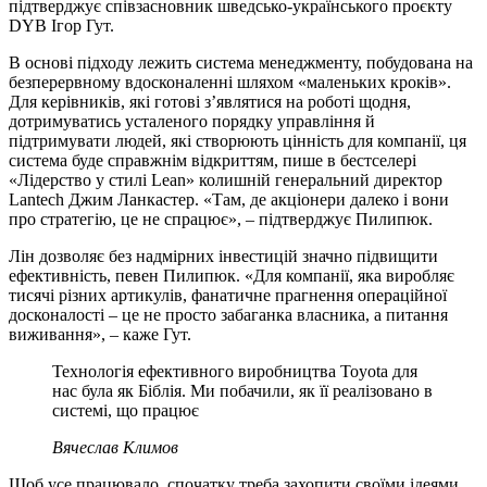
підтверджує співзасновник шведсько‑українського проєкту
DYB Ігор Гут.
В основі підходу лежить система менеджменту, побудована на
безперервному вдосконаленні шляхом «маленьких кроків».
Для керівників, які готові зʼявлятися на роботі щодня,
дотримуватись усталеного порядку управління й
підтримувати людей, які створюють цінність для компанії, ця
система буде справжнім відкриттям, пише в бестселері
«Лідерство у стилі Lean» колишній генеральний директор
Lantech Джим Ланкастер. «Там, де акціонери далеко і вони
про стратегію, це не спрацює», – підтверджує Пилипюк.
Лін дозволяє без надмірних інвестицій значно підвищити
ефективність, певен Пилипюк. «Для компанії, яка виробляє
тисячі різних артикулів, фанатичне прагнення операційної
досконалості – це не просто забаганка власника, а питання
виживання», – каже Гут.
Технологія ефективного виробництва Toyota для
нас була як Біблія. Ми побачили, як її реалізовано в
системі, що працює
Вячеслав Климов
Щоб усе працювало, спочатку треба захопити своїми ідеями