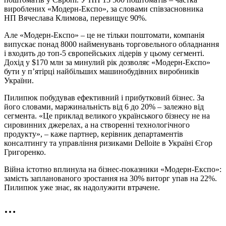
вироблених «Модерн‑Експо», за словами співзасновника
НП Вячеслава Климова, перевищує 90%.
Але «Модерн‑Експо» – це не тільки поштомати, компанія
випускає понад 8000 найменувань торговельного обладнання
і входить до топ-5 європейських лідерів у цьому сегменті.
Дохід у $170 млн за минулий рік дозволяє «Модерн‑Експо»
бути у п’ятірці найбільших машинобудівних виробників
України.
Пилипюк побудував ефективний і прибутковий бізнес. За
його словами, маржинальність від 6 до 20% – залежно від
сегмента. «Це приклад великого українського бізнесу не на
сировинних джерелах, а на створенні технологічного
продукту», – каже партнер, керівник департаментів
консалтингу та управління ризиками Delloite в Україні Єгор
Григоренко.
Війна істотно вплинула на бізнес‑показники «Модерн‑Експо»:
замість запланованого зростання на 30% виторг упав на 22%.
Пилипюк уже знає, як надолужити втрачене.
…