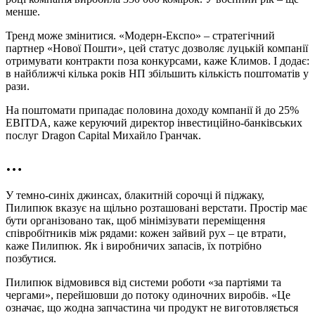
менше.
Тренд може змінитися. «Модерн‑Експо» – стратегічний
партнер «Нової Пошти», цей статус дозволяє луцькій компанії
отримувати контракти поза конкурсами, каже Климов. І додає:
в найближчі кілька років НП збільшить кількість поштоматів у
рази.
На поштомати припадає половина доходу компанії й до 25%
EBITDA, каже керуючий директор інвестиційно‑банківських
послуг Dragon Capital Михайло Гранчак.
…
У темно‑синіх джинсах, блакитній сорочці й піджаку,
Пилипюк вказує на щільно розташовані верстати. Простір має
бути організовано так, щоб мінімізувати переміщення
співробітників між рядами: кожен зайвий рух – це втрати,
каже Пилипюк. Як і виробничих запасів, їх потрібно
позбутися.
Пилипюк відмовився від системи роботи «за партіями та
чергами», перейшовши до потоку одиночних виробів. «Це
означає, що жодна запчастина чи продукт не виготовляється