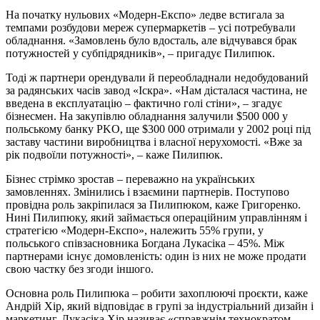
На початку нульових «Модерн‑Експо» ледве встигала за
темпами розбудови мереж супермаркетів – усі потребували
обладнання. «Замовлень було вдосталь, але відчувався брак
потужностей у субпідрядників», – пригадує Пилипюк.
Тоді ж партнери орендували й переобладнали недобудований
за радянських часів завод «Іскра». «Нам дісталася частина, не
введена в експлуатацію – фактично голі стіни», – згадує
бізнесмен. На закупівлю обладнання залучили $500 000 у
польському банку PKO, ще $300 000 отримали у 2002 році під
заставу частини виробництва і власної нерухомості. «Вже за
рік подвоїли потужності», – каже Пилипюк.
Бізнес стрімко зростав – переважно на українських
замовленнях. Змінились і взаємини партнерів. Поступово
провідна роль закріпилася за Пилипюком, каже Григоренко.
Нині Пилипюку, який займається операційним управлінням і
стратегією «Модерн‑Експо», належить 55% групи, у
польського співзасновника Богдана Лукасіка – 45%. Між
партнерами існує домовленість: один із них не може продати
свою частку без згоди іншого.
Основна роль Пилипюка – робити захоплюючі проєкти, каже
Андрій Хір, який відповідає в групі за індустріальний дизайн і
маркетинг. Лукасіка Хір називає «справжнім технократом,