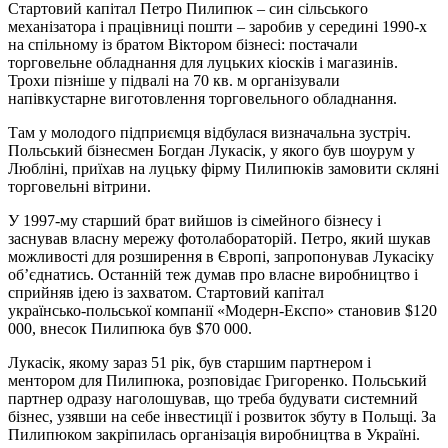
Стартовий капітал Петро Пилипюк – син сільського
механізатора і працівниці пошти – заробив у середині 1990‑х
на спільному із братом Віктором бізнесі: постачали
торговельне обладнання для луцьких кіосків і магазинів.
Трохи пізніше у підвалі на 70 кв. м організували
напівкустарне виготовлення торговельного обладнання.
Там у молодого підприємця відбулася визначальна зустріч.
Польський бізнесмен Богдан Лукасік, у якого був шоурум у
Любліні, приїхав на луцьку фірму Пилипюків замовити скляні
торговельні вітрини.
У 1997‑му старший брат вийшов із сімейного бізнесу і
заснував власну мережу фотолабораторій. Петро, який шукав
можливості для розширення в Європі, запропонував Лукасіку
обʼєднатись. Останній теж думав про власне виробництво і
сприйняв ідею із захватом. Стартовий капітал
українсько‑польської компанії «Модерн‑Експо» становив $120
000, внесок Пилипюка був $70 000.
Лукасік, якому зараз 51 рік, був старшим партнером і
ментором для Пилипюка, розповідає Григоренко. Польський
партнер одразу наголошував, що треба будувати системний
бізнес, узявши на себе інвестиції і розвиток збуту в Польщі. За
Пилипюком закріпилась організація виробництва в Україні.