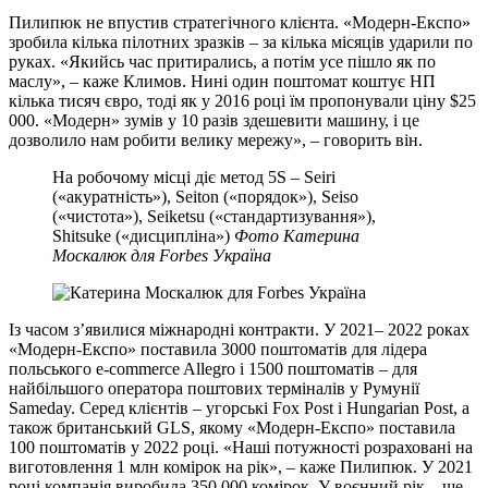
Пилипюк не впустив стратегічного клієнта. «Модерн‑Експо»
зробила кілька пілотних зразків – за кілька місяців ударили по
руках. «Якийсь час притирались, а потім усе пішло як по
маслу», – каже Климов. Нині один поштомат коштує НП
кілька тисяч євро, тоді як у 2016 році їм пропонували ціну $25
000. «Модерн» зумів у 10 разів здешевити машину, і це
дозволило нам робити велику мережу», – говорить він.
На робочому місці діє метод 5S – Seiri
(«акуратність»), Seiton («порядок»), Seiso
(«чистота»), Seiketsu («стандартизування»),
Shitsuke («дисципліна»)
Фото Катерина
Москалюк для Forbes Україна
Із часом зʼявилися міжнародні контракти. У 2021– 2022 роках
«Модерн‑Експо» поставила 3000 поштоматів для лідера
польського e‑commerce Allegro і 1500 поштоматів – для
найбільшого оператора поштових терміналів у Румунії
Sameday. Серед клієнтів – угорські Fox Post і Hungarian Post, а
також британський GLS, якому «Модерн‑Експо» поставила
100 поштоматів у 2022 році. «Наші потужності розраховані на
виготовлення 1 млн комірок на рік», – каже Пилипюк. У 2021
році компанія виробила 350 000 комірок. У воєнний рік – ще