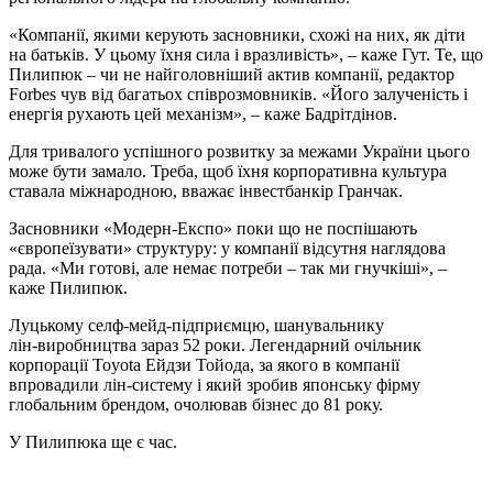
«Компанії, якими керують засновники, схожі на них, як діти
на батьків. У цьому їхня сила і вразливість», – каже Гут. Те, що
Пилипюк – чи не найголовніший актив компанії, редактор
Forbes чув від багатьох співрозмовників. «Його залученість і
енергія рухають цей механізм», – каже Бадрітдінов.
Для тривалого успішного розвитку за межами України цього
може бути замало. Треба, щоб їхня корпоративна культура
ставала міжнародною, вважає інвестбанкір Гранчак.
Засновники «Модерн‑Експо» поки що не поспішають
«європеїзувати» структуру: у компанії відсутня наглядова
рада. «Ми готові, але немає потреби – так ми гнучкіші», –
каже Пилипюк.
Луцькому селф‑мейд‑підприємцю, шанувальнику
лін‑виробництва зараз 52 роки. Легендарний очільник
корпорації Toyota Ейдзи Тойода, за якого в компанії
впровадили лін‑систему і який зробив японську фірму
глобальним брендом, очолював бізнес до 81 року.
У Пилипюка ще є час.