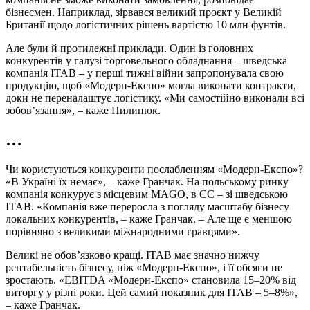
бізнесмен. Наприклад, зірвався великий проєкт у Великій
Британії щодо логістичних рішень вартістю 10 млн фунтів.
Але були й протилежні приклади. Один із головних
конкурентів у галузі торговельного обладнання – шведська
компанія ITAB – у перші тижні війни запропонувала свою
продукцію, щоб «Модерн‑Експо» могла виконати контракти,
доки не переналаштує логістику. «Ми самостійно виконали всі
зобовʼязання», – каже Пилипюк.
…
Чи користуються конкуренти послабленням «Модерн‑Експо»?
«В Україні їх немає», – каже Гранчак. На польському ринку
компанія конкурує з місцевим MAGO, в ЄС – зі шведською
ITAB. «Компанія вже переросла з погляду масштабу бізнесу
локальних конкурентів, – каже Гранчак. – Але ще є меншою
порівняно з великими міжнародними гравцями».
Великі не обов’язково кращі. ITAB має значно нижчу
рентабельність бізнесу, ніж «Модерн‑Експо», і її обсяги не
зростають. «EBITDA «Модерн‑Експо» становила 15–20% від
виторгу у різні роки. Цей самий показник для ITAB – 5–8%»,
– каже Гранчак.