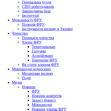
Генеральна угода
СПО роботодавців
Законодавча база
Інституції
Можливості ФРУ
Позиція ФРУ
Інструменти впливу в Україні
Членство
Переваги членства
Члени ФРУ
Територіальні
Галузеві
Асоційовані
Партнери ФРУ
Як стати членом ФРУ
Міжнародні відносини
Механізми впливу
Події
Медіа
Новини
ФРУ
Новини комітетів
Захист бізнесу
Міжнародні
Новини членів ФРУ