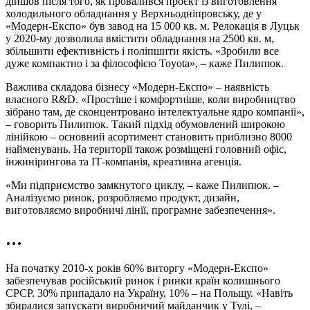
дійшов після того, як провалився проєкт із виготовлення
холодильного обладнання у
Верхньодніпровську
, де у
«Модерн‑Експо» був завод на 15 000 кв. м. Релокація в Луцьк
у 2020‑му дозволила вмістити обладнання на 2500 кв. м,
збільшити ефективність і поліпшити якість. «Зробили все
дуже компактно і за філософією Toyota», – каже Пилипюк.
Важлива складова бізнесу «Модерн‑Експо» – наявність
власного R&D. «Простіше і комфортніше, коли виробництво
зібрано там, де сконцентровано інтелектуальне ядро компанії»,
– говорить Пилипюк. Такий підхід обумовлений широкою
лінійкою – основний асортимент становить приблизно 8000
найменувань. На території також розміщені головний офіс,
інжинірингова та IT‑компанія, креативна агенція.
«Ми підприємство замкнутого циклу, – каже Пилипюк. –
Аналізуємо ринок, розробляємо продукт, дизайн,
виготовляємо виробничі лінії, програмне забезпечення».
…
На початку 2010‑х років 60% виторгу «Модерн‑Експо»
забезпечував російський ринок і ринки країн колишнього
СРСР. 30% припадало на Україну, 10% – на Польщу. «Навіть
збиралися запускати виробничий майданчик у Тулі, –