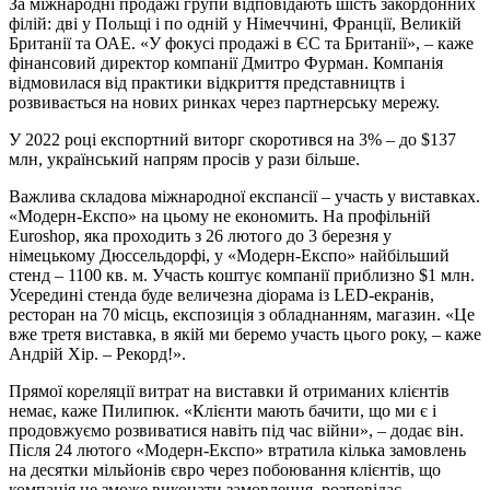
За міжнародні продажі групи відповідають шість закордонних
філій: дві у Польщі і по одній у Німеччині, Франції, Великій
Британії та ОАЕ. «У фокусі продажі в ЄС та Британії», – каже
фінансовий директор компанії Дмитро Фурман. Компанія
відмовилася від практики відкриття представництв і
розвивається на нових ринках через партнерську мережу.
У 2022 році експортний виторг скоротився на 3% – до $137
млн, український напрям просів у рази більше.
Важлива складова міжнародної експансії – участь у виставках.
«Модерн‑Експо» на цьому не економить. На профільній
Euroshop, яка проходить з 26 лютого до 3 березня у
німецькому Дюссельдорфі, у «Модерн‑Експо» найбільший
стенд – 1100 кв. м. Участь коштує компанії приблизно $1 млн.
Усередині стенда буде величезна діорама із LED-екранів,
ресторан на 70 місць, експозиція з обладнанням, магазин. «Це
вже третя виставка, в якій ми беремо участь цього року, – каже
Андрій Хір. – Рекорд!».
Прямої кореляції витрат на виставки й отриманих клієнтів
немає, каже Пилипюк. «Клієнти мають бачити, що ми є і
продовжуємо розвиватися навіть під час війни», – додає він.
Після 24 лютого «Модерн‑Експо» втратила кілька замовлень
на десятки мільйонів євро через побоювання клієнтів, що
компанія не зможе виконати замовлення, розповідає