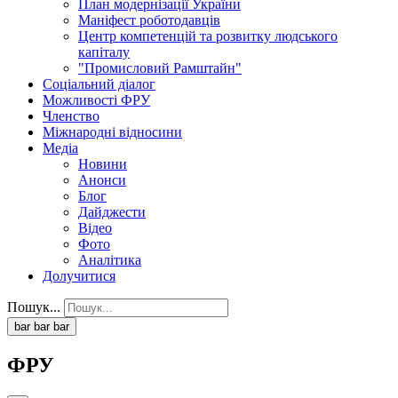
План модернізації України
Маніфест роботодавців
Центр компетенцій та розвитку людського
капіталу
"Промисловий Рамштайн"
Соціальний діалог
Можливості ФРУ
Членство
Міжнародні відносини
Медіа
Новини
Анонси
Блог
Дайджести
Відео
Фото
Аналітика
Долучитися
Пошук...
bar
bar
bar
ФРУ