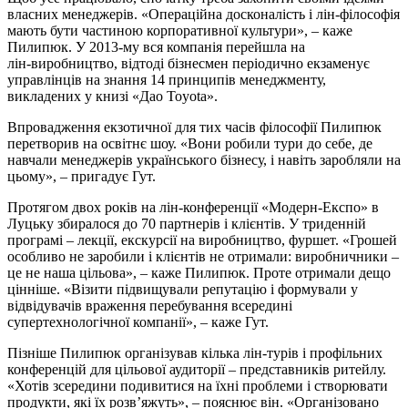
власних менеджерів. «Операційна досконалість і лін‑філософія
мають бути частиною корпоративної культури», – каже
Пилипюк. У 2013‑му вся компанія перейшла на
лін‑виробництво, відтоді бізнесмен періодично екзаменує
управлінців на знання 14 принципів менеджменту,
викладених у книзі «Дао Toyota».
Впровадження екзотичної для тих часів філософії Пилипюк
перетворив на освітнє шоу. «Вони робили тури до себе, де
навчали менеджерів українського бізнесу, і навіть заробляли на
цьому», – пригадує Гут.
Протягом двох років на лін‑конференції «Модерн‑Експо» в
Луцьку збиралося до 70 партнерів і клієнтів. У триденній
програмі – лекції, екскурсії на виробництво, фуршет. «Грошей
особливо не заробили і клієнтів не отримали: виробничники –
це не наша цільова», – каже Пилипюк. Проте отримали дещо
цінніше. «Візити підвищували репутацію і формували у
відвідувачів враження перебування всередині
супертехнологічної компанії», – каже Гут.
Пізніше Пилипюк організував кілька лін‑турів і профільних
конференцій для цільової аудиторії – представників ритейлу.
«Хотів зсередини подивитися на їхні проблеми і створювати
продукти, які їх розв’яжуть», – пояснює він. «Організовано