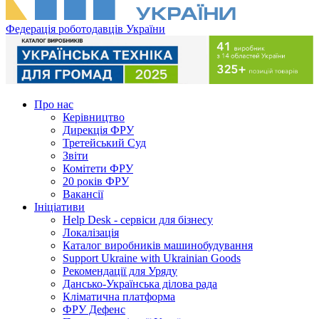
Федерація роботодавців України
Про нас
Керівництво
Дирекція ФРУ
Третейський Суд
Звіти
Комітети ФРУ
20 років ФРУ
Вакансії
Ініціативи
Help Desk - сервіси для бізнесу
Локалізація
Каталог виробників машинобудування
Support Ukraine with Ukrainian Goods
Рекомендації для Уряду
Дансько-Українська ділова рада
Кліматична платформа
ФРУ Дефенс