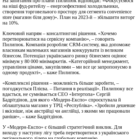
На запитання про плани Пилипюк відповідає: «Фокусуємося
на ніші фуд‑ритейлу – енергоефективні холодильники,
створення торговельного простору для сегмента convenience
store (магазин біля дому)». План на 2023‑й – збільшити виторг
на 10%.
Ключовий напрям – консалтингові рішення. «Хочемо
перетворюватися на сервісну компанію», – говорить
Пилипюк. Компанія розробляє CRM‑систему, яка допоможе
власникам маленьких магазинів конкурувати із великим
бізнесом. Потенціал українського ринку бізнесмен оцінює
мінімум у 80 000 мінімаркетів. «Категорійний менеджмент,
управління цінами, закупівлями – ми все це запропонуємо в
одному продукті», – каже Пилипюк.
«Комплексні рішення – можливість більше заробити, –
погоджується Плієва. – Питання в реалізації». Пилипюку все
вдасться, не сумнівається СЕО «Інтертопа» Сергій
Бадрітдінов, для якого «Модерн‑Експо» спроєктувала й
облаштувала магазин у ТРЦ «Республіка». «Зробили дешевше
і якісніше, ніж австрійці чи англійці, з якими ми працювали
раніше», – каже Бадрітдінов.
У «Модерн‑Експо» є більший стратегічний виклик. Для
виходу у наступну лігу треба перетворитися з українського
регіонального лідера на глобальну компанію.