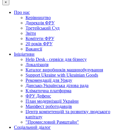
×
Про нас
Керівництво
Дирекція ФРУ
Третейський Суд
Звіти
Комітети ФРУ
20 років ФРУ
Вакансії
Ініціативи
Help Desk - сервіси для бізнесу
Локалізація
Каталог виробників машинобудування
Support Ukraine with Ukrainian Goods
Рекомендації для Уряду
Дансько-Українська ділова рада
Кліматична платформа
ФРУ Дефенс
План модернізації України
Маніфест роботодавців
Центр компетенцій та розвитку людського
капіталу
"Промисловий Рамштайн"
Соціальний діалог