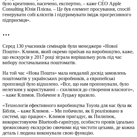
було креативно, насичено, експертно, – каже СЕО Apple
Consulting Юлія Плієва. – Це був елемент просування, спосіб
генерувати собі клієнтів і підтримувати імідж прогресивного
підприємця».
…
Серед 130 учасників семінарів були менеджери «Нової
Пошти». Климов, який окремо приїхав на виробництво, каже,
що екскурсія у 2017 році зіграла вирішальну роль під час
вибору постачальника поштоматів.
На той час «Нова Пошта» мала невдалий досвід замовлень
поштоматів у українських розробників, а європейські
пропозиції було відхилено. «Все, що нам пропонували, було
нелегким у користуванні – схилялися до створення власного»,
– каже Климов. Побачене в Луцьку вразило.
«Технологія ефективного виробництва Toyota для нас була як
Біблія, – каже Климов. – Ми побачили, як її реалізовано в
системі, що працює». Климов пригадує, як Пилипюк,
використовуючи Bluetooth‑гарнітуру, особисто провів ідеально
зрежисовану екскурсію сяючими від чистоти цехами, де кожна
деталь і людина виконували свою функцію.