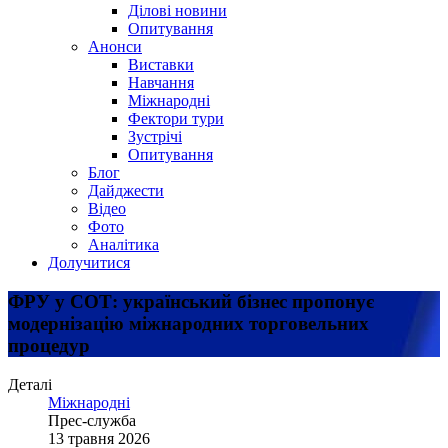
Ділові новини
Опитування
Анонси
Виставки
Навчання
Міжнародні
Фектори тури
Зустрічі
Опитування
Блог
Дайджести
Відео
Фото
Аналітика
Долучитися
ФРУ у СОТ: український бізнес пропонує
модернізацію міжнародних торговельних
процедур
Деталі
Міжнародні
Прес-служба
13 травня 2026