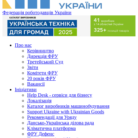
Федерація роботодавців України
Про нас
Керівництво
Дирекція ФРУ
Третейський Суд
Звіти
Комітети ФРУ
20 років ФРУ
Вакансії
Ініціативи
Help Desk - сервіси для бізнесу
Локалізація
Каталог виробників машинобудування
Support Ukraine with Ukrainian Goods
Рекомендації для Уряду
Дансько-Українська ділова рада
Кліматична платформа
ФРУ Дефенс