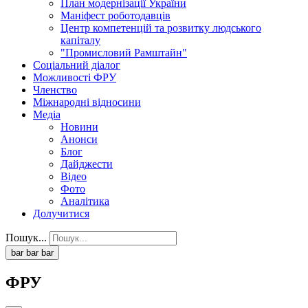
План модернізації України
Маніфест роботодавців
Центр компетенцій та розвитку людського
капіталу
"Промисловий Рамштайн"
Соціальний діалог
Можливості ФРУ
Членство
Міжнародні відносини
Медіа
Новини
Анонси
Блог
Дайджести
Відео
Фото
Аналітика
Долучитися
Пошук...
bar
bar
bar
ФРУ