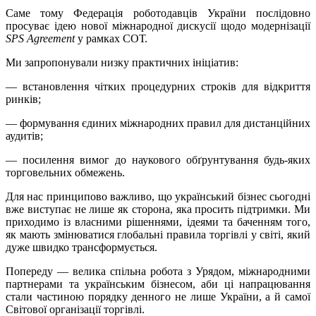
Саме тому Федерація роботодавців України послідовно
просуває ідею нової міжнародної дискусії щодо модернізації
SPS Agreement
у рамках СОТ.
Ми запропонували низку практичних ініціатив:
— встановлення чітких процедурних строків для відкриття
ринків;
— формування єдиних міжнародних правил для дистанційних
аудитів;
— посилення вимог до наукового обґрунтування будь-яких
торговельних обмежень.
Для нас принципово важливо, що український бізнес сьогодні
вже виступає не лише як сторона, яка просить підтримки. Ми
приходимо із власними рішеннями, ідеями та баченням того,
як мають змінюватися глобальні правила торгівлі у світі, який
дуже швидко трансформується.
Попереду — велика спільна робота з Урядом, міжнародними
партнерами та українським бізнесом, аби ці напрацювання
стали частиною порядку денного не лише України, а й самої
Світової організації торгівлі.