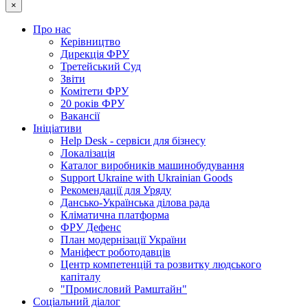
×
Про нас
Керівництво
Дирекція ФРУ
Третейський Суд
Звіти
Комітети ФРУ
20 років ФРУ
Вакансії
Ініціативи
Help Desk - сервіси для бізнесу
Локалізація
Каталог виробників машинобудування
Support Ukraine with Ukrainian Goods
Рекомендації для Уряду
Дансько-Українська ділова рада
Кліматична платформа
ФРУ Дефенс
План модернізації України
Маніфест роботодавців
Центр компетенцій та розвитку людського
капіталу
"Промисловий Рамштайн"
Соціальний діалог