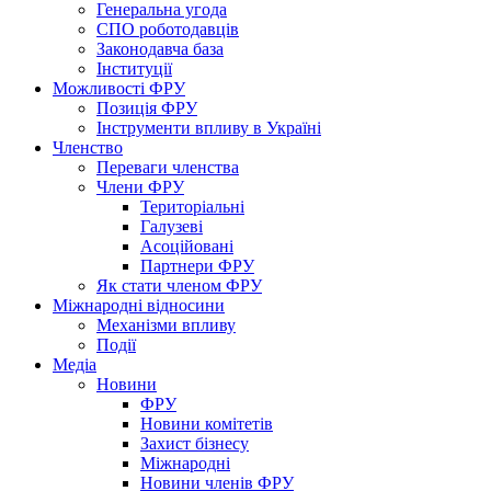
Генеральна угода
СПО роботодавців
Законодавча база
Інституції
Можливості ФРУ
Позиція ФРУ
Інструменти впливу в Україні
Членство
Переваги членства
Члени ФРУ
Територіальні
Галузеві
Асоційовані
Партнери ФРУ
Як стати членом ФРУ
Міжнародні відносини
Механізми впливу
Події
Медіа
Новини
ФРУ
Новини комітетів
Захист бізнесу
Міжнародні
Новини членів ФРУ