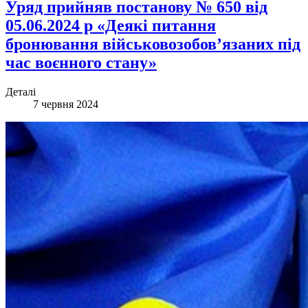
Уряд прийняв постанову № 650 від
05.06.2024 р «Деякі питання
бронювання військовозобов’язаних під
час воєнного стану»
Деталі
7 червня 2024