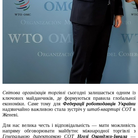
Світова організація торгівлі
сьогодні залишається одним із
ключових майданчиків, де формуються правила глобальної
економіки. Саме тому для
Федерації роботодавців України
надзвичайно важливою стала зустріч у
штаб-квартирі СОТ
в
Женеві.
Для нас велика честь і відповідальність — мати можливість
напряму обговорювати майбутнє міжнародної торгівлі з
Генеральною директоркою СОТ
Нгозі Оконджо-Івеала
—