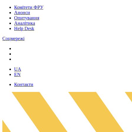
Комітети ФРУ
Анонси
Опитування
Аналітика
Help Desk
Соцмережі
UA
EN
Контакти