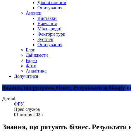
Ділові новини
Опитування
Анонси
Виставки
Навчання
Міжнародні
Фектори тури
Зустрічі
Опитування
Блог
Дайджести
Відео
Фото
Аналітика
Долучитися
Знання, що рятують бізнес. Результати вебінар
Деталі
ФРУ
Прес-служба
01 липня 2025
Знання, що рятують бізнес. Результат