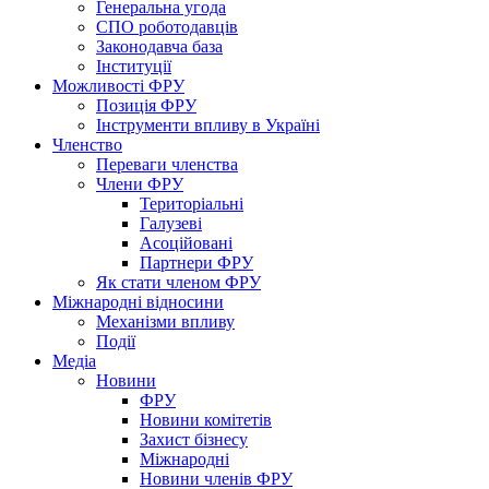
Генеральна угода
СПО роботодавців
Законодавча база
Інституції
Можливості ФРУ
Позиція ФРУ
Інструменти впливу в Україні
Членство
Переваги членства
Члени ФРУ
Територіальні
Галузеві
Асоційовані
Партнери ФРУ
Як стати членом ФРУ
Міжнародні відносини
Механізми впливу
Події
Медіа
Новини
ФРУ
Новини комітетів
Захист бізнесу
Міжнародні
Новини членів ФРУ