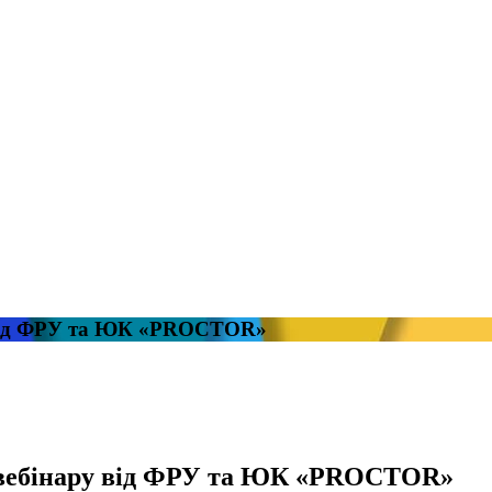
у від ФРУ та ЮК «PROCTOR»
и вебінару від ФРУ та ЮК «PROCTOR»