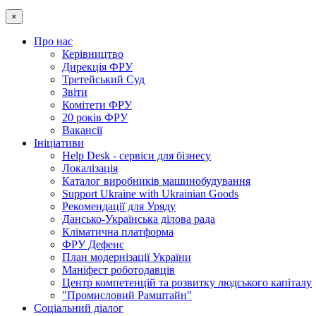
×
Про нас
Керівництво
Дирекція ФРУ
Третейський Суд
Звіти
Комітети ФРУ
20 років ФРУ
Вакансії
Ініціативи
Help Desk - сервіси для бізнесу
Локалізація
Каталог виробників машинобудування
Support Ukraine with Ukrainian Goods
Рекомендації для Уряду
Дансько-Українська ділова рада
Кліматична платформа
ФРУ Дефенс
План модернізації України
Маніфест роботодавців
Центр компетенцій та розвитку людського капіталу
"Промисловий Рамштайн"
Соціальний діалог