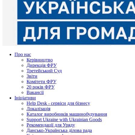
Про нас
Керівництво
Дирекція ФРУ
Третейський Суд
Звіти
Комітети ФРУ
20 років ФРУ
Вакансії
Ініціативи
Help Desk - сервіси для бізнесу
Локалізація
Каталог виробників машинобудування
Support Ukraine with Ukrainian Goods
Рекомендації для Уряду
Дансько-Українська ділова рада