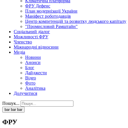
Кліматична платформа
ФРУ Дефенс
План модернізації України
Маніфест роботодавців
Центр компетенцій та розвитку людського капіталу
"Промисловий Рамштайн"
Соціальний діалог
Можливості ФРУ
Членство
Міжнародні відносини
Медіа
Новини
Анонси
Блог
Дайджести
Відео
Фото
Аналітика
Долучитися
Пошук...
bar
bar
bar
ФРУ