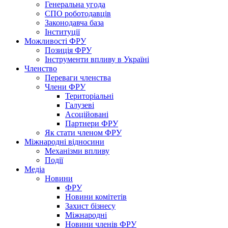
Генеральна угода
СПО роботодавців
Законодавча база
Інституції
Можливості ФРУ
Позиція ФРУ
Інструменти впливу в Україні
Членство
Переваги членства
Члени ФРУ
Територіальні
Галузеві
Асоційовані
Партнери ФРУ
Як стати членом ФРУ
Міжнародні відносини
Механізми впливу
Події
Медіа
Новини
ФРУ
Новини комітетів
Захист бізнесу
Міжнародні
Новини членів ФРУ