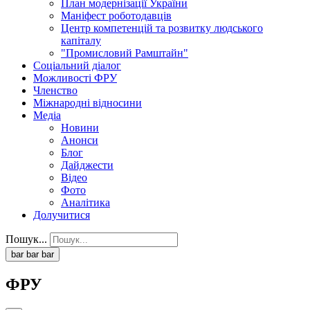
План модернізації України
Маніфест роботодавців
Центр компетенцій та розвитку людського
капіталу
"Промисловий Рамштайн"
Соціальний діалог
Можливості ФРУ
Членство
Міжнародні відносини
Медіа
Новини
Анонси
Блог
Дайджести
Відео
Фото
Аналітика
Долучитися
Пошук...
bar
bar
bar
ФРУ