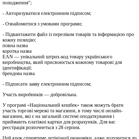
походження";
- Авторизуватися електронним підписом;
- Ознайомитися з умовами програми;
- Підвантажити файл із переліком товарів та інформацією про
кожну позицію:
повна назва
коротка назва
EAN — унікальний штрих-код товару українського
виробництва, який присвоюється кожному товарові для
ідентифікації;
брендова назва
- Підписати заяву електронним підписом;
Участь виробників — добровільна.
У програмі «Національний кешбек» також можуть брати
участь торгові мережі та магазини, в тому числі онлайн-
магазини, які є на загальній системі оподаткування і
приймають платіжні картки для розрахунків. Для вас
реєстрація розпочнеться з 28 серпня.
Цей крок сприятиме детінізації економіки, адже долучитися до