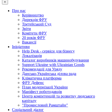
×
Про нас
Керівництво
Дирекція ФРУ
Третейський Суд
Звіти
Комітети ФРУ
20 років ФРУ
Вакансії
Ініціативи
Help Desk - сервіси для бізнесу
Локалізація
Каталог виробників машинобудування
Support Ukraine with Ukrainian Goods
Рекомендації для Уряду
Дансько-Українська ділова рада
Кліматична платформа
ФРУ Дефенс
План модернізації України
Маніфест роботодавців
Центр компетенцій та розвитку людського
капіталу
"Промисловий Рамштайн"
Соціальний діалог