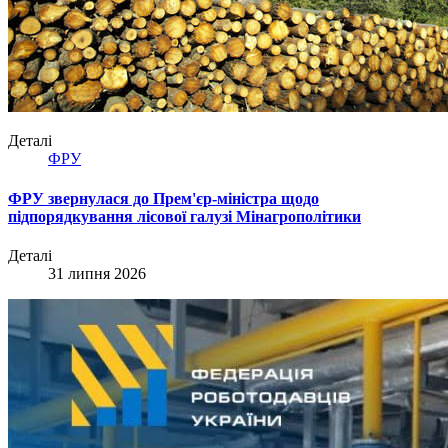
Деталі
ФРУ
ФРУ звернулася до Прем'єр-міністра щодо
підпорядкування лісової галузі Мінагрополітики
Деталі
31 липня 2026