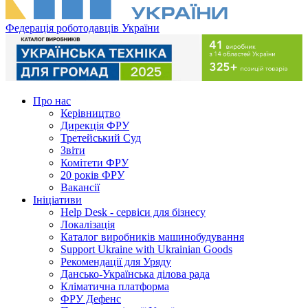
Федерація роботодавців України
Про нас
Керівництво
Дирекція ФРУ
Третейський Суд
Звіти
Комітети ФРУ
20 років ФРУ
Вакансії
Ініціативи
Help Desk - сервіси для бізнесу
Локалізація
Каталог виробників машинобудування
Support Ukraine with Ukrainian Goods
Рекомендації для Уряду
Дансько-Українська ділова рада
Кліматична платформа
ФРУ Дефенс