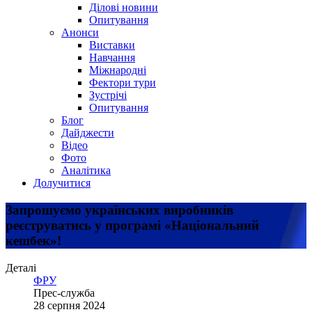
Ділові новини
Опитування
Анонси
Виставки
Навчання
Міжнародні
Фектори тури
Зустрічі
Опитування
Блог
Дайджести
Відео
Фото
Аналітика
Долучитися
Запрошуємо українських виробників
реєструватись у програмі «Національний
кешбек»!
Деталі
ФРУ
Прес-служба
28 серпня 2024