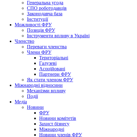
Генеральна угода
СПО роботодавців
Законодавча база
Інституції
Можливості ФРУ
Позиція ФРУ
Інструменти впливу в Україні
Членство
Переваги членства
Члени ФРУ
Територіальні
Галузеві
Асоційовані
Партнери ФРУ
Як стати членом ФРУ
Міжнародні відносини
Механізми впливу
Події
Медіа
Новини
ФРУ
Новини комітетів
Захист бізнесу
Міжнародні
Новини членів ФРУ