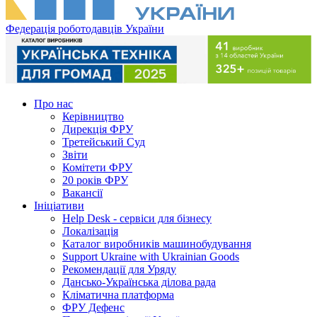
Федерація роботодавців України
Про нас
Керівництво
Дирекція ФРУ
Третейський Суд
Звіти
Комітети ФРУ
20 років ФРУ
Вакансії
Ініціативи
Help Desk - сервіси для бізнесу
Локалізація
Каталог виробників машинобудування
Support Ukraine with Ukrainian Goods
Рекомендації для Уряду
Дансько-Українська ділова рада
Кліматична платформа
ФРУ Дефенс