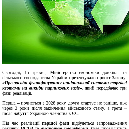
Сьогодні, 15 травня, Міністерство економіки довкілля та
сільського господарства України презентувало проєкт Закону
«Про засади функціонування національної системи торгівлі
квотами на викиди парникових газів»
, який передбачає три
фази реалізації.
Перша – почнеться з 2028 року, друга стартує не раніше, ніж
через 3 роки після закінчення військового стану, а третя –
після набуття Україною членства в ЄС.
Під час реалізації
першої фази
відбудеться запровадження
реєстру НСТВ
та
аукціонної платформи
, буде проводитись