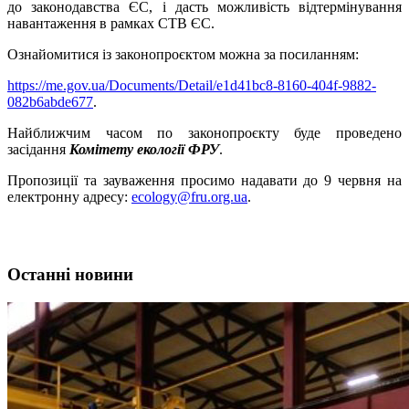
до законодавства ЄС, і дасть можливість відтермінування
навантаження в рамках СТВ ЄС.
Ознайомитися із законопроєктом можна за посиланням:
https://me.gov.ua/Documents/Detail/e1d41bc8-8160-404f-9882-
082b6abde677
.
Найближчим часом по законопроєкту буде проведено
засідання
Комітету екології ФРУ
.
Пропозиції та зауваження просимо надавати до 9 червня на
електронну адресу
:
ecology@fru.org.ua
.
Останні новини