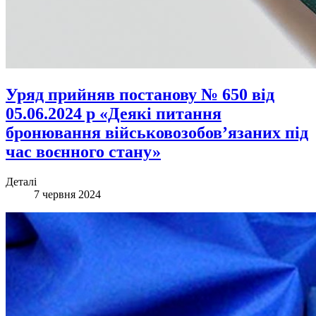
Уряд прийняв постанову № 650 від
05.06.2024 р «Деякі питання
бронювання військовозобов’язаних під
час воєнного стану»
Деталі
7 червня 2024