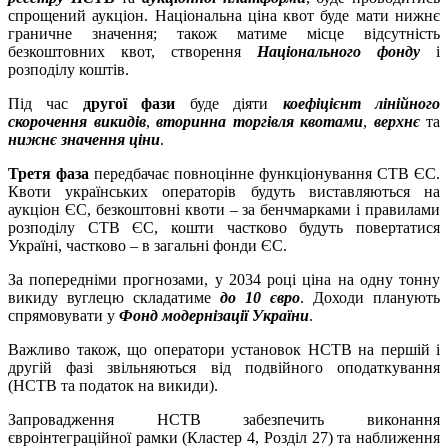
спрощений аукціон. Національна ціна квот буде мати нижнє
граничне значення; також матиме місце відсутність
безкоштовних квот, створення
Національного фонду
і
розподілу коштів.
Під час
другої фази
буде діяти
коефіцієнт лінійного
скорочення викидів
,
вторинна торгівля квотами
,
верхнє
та
нижнє значення ціни
.
Третя фаза
передбачає повноцінне функціонування СТВ ЄС.
Квоти українських операторів будуть виставляються на
аукціон ЄС, безкоштовні квоти – за бенчмарками і правилами
розподілу СТВ ЄС, кошти частково будуть повертатися
Україні, частково – в загальні фонди ЄС.
За попередніми прогнозами, у 2034 році ціна на одну тонну
викиду вуглецю складатиме
до 10 євро
. Доходи планують
спрямовувати у
Фонд модернізації України
.
Важливо також, що оператори установок НСТВ на першій і
другій фазі звільняються від подвійного оподаткування
(НСТВ та податок на викиди).
Запровадження НСТВ забезпечить виконання
євроінтеграційної рамки (Кластер 4, Розділ 27) та наближення