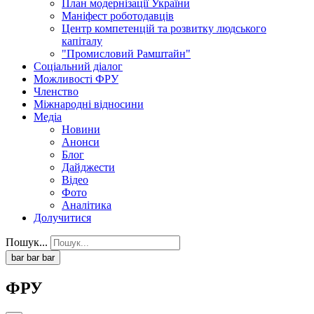
План модернізації України
Маніфест роботодавців
Центр компетенцій та розвитку людського
капіталу
"Промисловий Рамштайн"
Соціальний діалог
Можливості ФРУ
Членство
Міжнародні відносини
Медіа
Новини
Анонси
Блог
Дайджести
Відео
Фото
Аналітика
Долучитися
Пошук...
bar
bar
bar
ФРУ