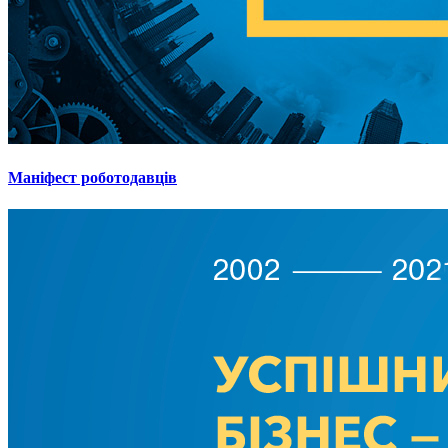
Маніфест роботодавців