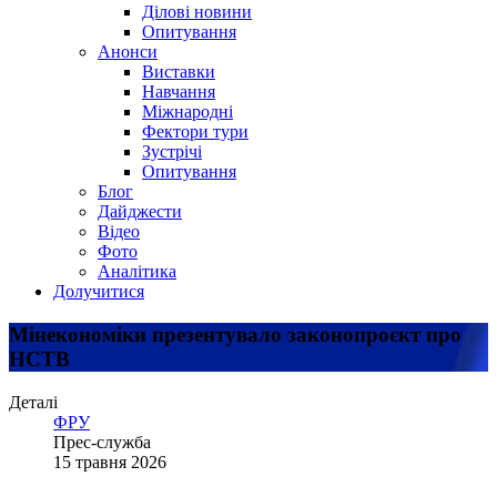
Ділові новини
Опитування
Анонси
Виставки
Навчання
Міжнародні
Фектори тури
Зустрічі
Опитування
Блог
Дайджести
Відео
Фото
Аналітика
Долучитися
Мінекономіки презентувало законопроєкт про
НСТВ
Деталі
ФРУ
Прес-служба
15 травня 2026