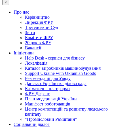
×
Про нас
Керівництво
Дирекція ФРУ
Третейський Суд
Звіти
Комітети ФРУ
20 років ФРУ
Вакансії
Ініціативи
Help Desk - сервіси для бізнесу
Локалізація
Каталог виробників машинобудування
Support Ukraine with Ukrainian Goods
Рекомендації для Уряду
Дансько-Українська ділова рада
Кліматична платформа
ФРУ Дефенс
План модернізації України
Маніфест роботодавців
Центр компетенцій та розвитку людського
капіталу
"Промисловий Рамштайн"
Соціальний діалог