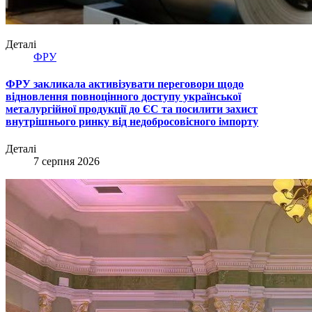
Деталі
ФРУ
ФРУ закликала активізувати переговори щодо
відновлення повноцінного доступу української
металургійної продукції до ЄС та посилити захист
внутрішнього ринку від недобросовісного імпорту
Деталі
7 серпня 2026