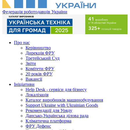
Федерація роботодавців України
Про нас
Керівництво
Дирекція ФРУ
Третейський Суд
Звіти
Комітети ФРУ
20 років ФРУ
Вакансії
Ініціативи
Help Desk - сервіси для бізнесу
Локалізація
Каталог виробників машинобудування
Support Ukraine with Ukrainian Goods
Рекомендації для Уряду
Дансько-Українська ділова рада
Кліматична платформа
ФРУ Дефенс