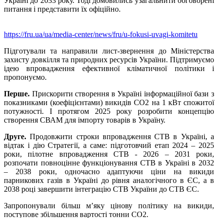
Україні до 2033 року. Тоді домовились узагальнити обговорені
питання і представити їх офіційно.
https://fru.ua/ua/media-center/news/fru/u-fokusi-uvagi-komitetu
Підготували та направили лист-звернення до Міністерства
захисту довкілля та природних ресурсів України. Підтримуємо
ідею впровадження ефективної кліматичної політики і
пропонуємо.
Перше.
Прискорити створення в Україні інформаційної бази з
показниками (коефіцієнтами) викидів СО2 на 1 кВт спожитої
потужності. І протягом 2025 року розробити концепцію
створення СВАМ для імпорту товарів в Україну.
Друге.
Продовжити строки впровадження СТВ в Україні, а
відтак і дію Стратегії, а саме: підготовчий етап 2024 – 2025
роки, пілотне впровадження СТВ - 2026 – 2031 роки,
розпочати повноцінне функціонування СТВ в Україні в 2032
– 2038 роки, одночасно адаптуючи ціни на викиди
парникових газів в Україні до рівня аналогічного в ЄС, а в
2038 році завершити інтеграцію СТВ України до СТВ ЄС.
Запропонували більш м’яку цінову політику на викиди,
поступове збільшення вартості тонни СО2.