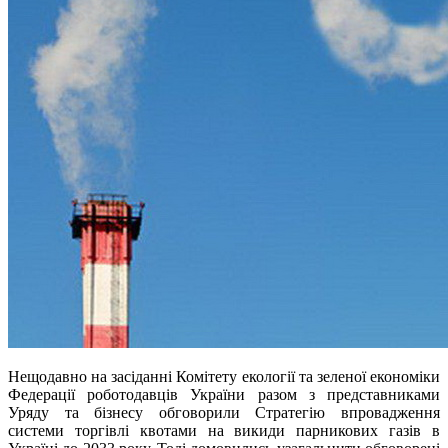
Нещодавно на засіданні Комітету екології та зеленої економіки
Федерації роботодавців України разом з представниками
Уряду та бізнесу обговорили Стратегію впровадження
системи торгівлі квотами на викиди парникових газів в