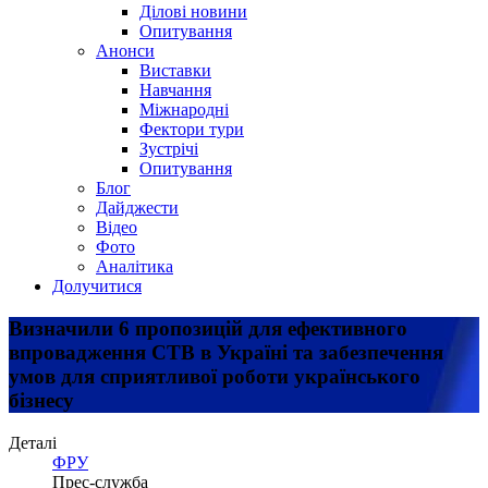
Ділові новини
Опитування
Анонси
Виставки
Навчання
Міжнародні
Фектори тури
Зустрічі
Опитування
Блог
Дайджести
Відео
Фото
Аналітика
Долучитися
Визначили 6 пропозицій для ефективного
впровадження СТВ в Україні та забезпечення
умов для сприятливої роботи українського
бізнесу
Деталі
ФРУ
Прес-служба