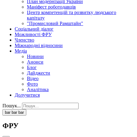
План модернізації України
Маніфест роботодавців
Центр компетенцій та розвитку людського
капіталу
"Промисловий Рамштайн"
Соціальний діалог
Можливості ФРУ
Членство
Міжнародні відносини
Медіа
Новини
Анонси
Блог
Дайджести
Відео
Фото
Аналітика
Долучитися
Пошук...
bar
bar
bar
ФРУ