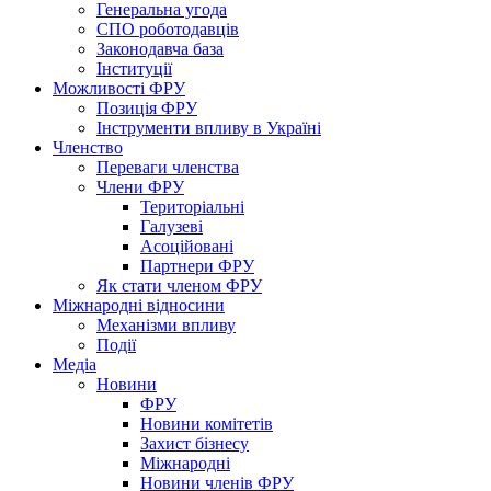
Генеральна угода
СПО роботодавців
Законодавча база
Інституції
Можливості ФРУ
Позиція ФРУ
Інструменти впливу в Україні
Членство
Переваги членства
Члени ФРУ
Територіальні
Галузеві
Асоційовані
Партнери ФРУ
Як стати членом ФРУ
Міжнародні відносини
Механізми впливу
Події
Медіа
Новини
ФРУ
Новини комітетів
Захист бізнесу
Міжнародні
Новини членів ФРУ