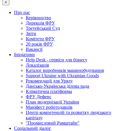
×
Про нас
Керівництво
Дирекція ФРУ
Третейський Суд
Звіти
Комітети ФРУ
20 років ФРУ
Вакансії
Ініціативи
Help Desk - сервіси для бізнесу
Локалізація
Каталог виробників машинобудування
Support Ukraine with Ukrainian Goods
Рекомендації для Уряду
Дансько-Українська ділова рада
Кліматична платформа
ФРУ Дефенс
План модернізації України
Маніфест роботодавців
Центр компетенцій та розвитку людського
капіталу
"Промисловий Рамштайн"
Соціальний діалог