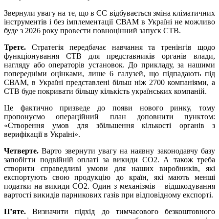
Звернули увагу на те, що в ЄС відбувається зміна кліматичних
інструментів і без імплементації СВАМ в Україні не можливо
буде з 2026 року провести повноцінний запуск СТВ.
Третє.
Стратегія передбачає навчання та тренінгів щодо
функціонування СТВ для представників органів влади,
нагляду або операторів установок. До прикладу, за нашими
попередніми оцінками, лише 6 галузей, що підпадають під
СВАМ, в Україні представлені більш ніж 2700 компаніями, а
СТВ буде покривати більшу кількість українських компаній.
Це фактично призведе до появи нового ринку, тому
пропонуємо операційний план доповнити пунктом:
«Створення умов для збільшення кількості органів з
верифікації в Україні».
Четверте.
Варто звернути увагу на наявну законодавчу базу
запобігти подвійній оплаті за викиди СО2. А також треба
створити справедливі умови для наших виробників, які
експортують свою продукцію до країн, які мають менші
податки на викиди СО2. Один з механізмів – відшкодування
вартості викидів парникових газів при відповідному експорті.
П’яте.
Визначити підхід до тимчасового безкоштовного