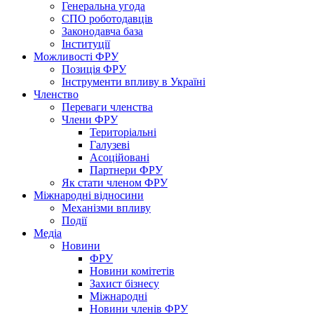
Генеральна угода
СПО роботодавців
Законодавча база
Інституції
Можливості ФРУ
Позиція ФРУ
Інструменти впливу в Україні
Членство
Переваги членства
Члени ФРУ
Територіальні
Галузеві
Асоційовані
Партнери ФРУ
Як стати членом ФРУ
Міжнародні відносини
Механізми впливу
Події
Медіа
Новини
ФРУ
Новини комітетів
Захист бізнесу
Міжнародні
Новини членів ФРУ