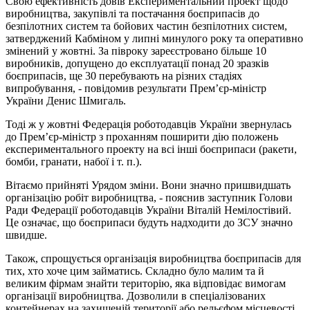
Свою ефективність довів Експериментальний проект щодо
виробництва, закупівлі та постачання боєприпасів до
безпілотних систем та бойових частин безпілотних систем,
затверджений Кабміном у липні минулого року та оперативно
змінений у жовтні. За півроку зареєстровано більше 10
виробників, допущено до експлуатації понад 20 зразків
боєприпасів, ще 30 перебувають на різних стадіях
випробування, - повідомив результати Прем’єр-міністр
України Денис Шмигаль.
Тоді ж у жовтні Федерація роботодавців України звернулась
до Прем’єр-міністр з проханням поширити дію положень
експериментального проекту на всі інші боєприпаси (ракети,
бомби, гранати, набої і т. п.).
Вітаємо прийняті Урядом зміни. Вони значно пришвидшать
організацію робіт виробництва, - пояснив заступник Голови
Ради Федерації роботодавців України Віталій Немілостівий.
Це означає, що боєприпаси будуть надходити до ЗСУ значно
швидше.
Також, спрощується організація виробництва боєприпасів для
тих, хто хоче цим займатись. Складно було малим та й
великим фірмам знайти територію, яка відповідає вимогам
організації виробництва. Дозволили в спеціалізованих
контейнерах на захищеній території або рельєфом місцевості,