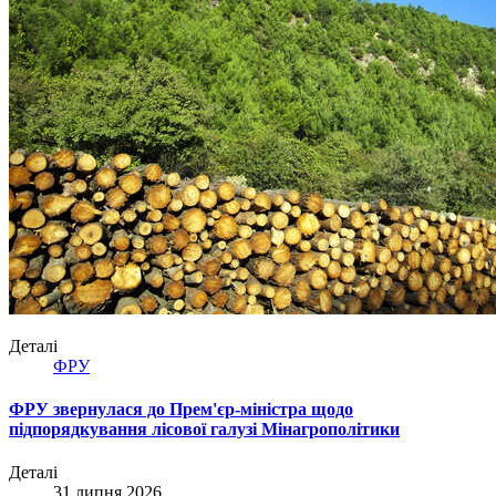
Деталі
ФРУ
ФРУ звернулася до Прем'єр-міністра щодо
підпорядкування лісової галузі Мінагрополітики
Деталі
31 липня 2026