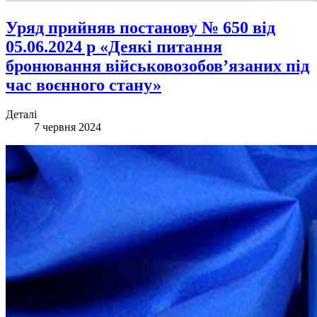
Уряд прийняв постанову № 650 від
05.06.2024 р «Деякі питання
бронювання військовозобов’язаних під
час воєнного стану»
Деталі
7 червня 2024