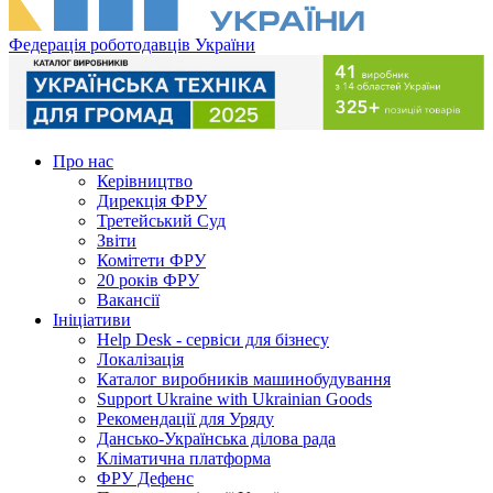
Федерація роботодавців України
Про нас
Керівництво
Дирекція ФРУ
Третейський Суд
Звіти
Комітети ФРУ
20 років ФРУ
Вакансії
Ініціативи
Help Desk - сервіси для бізнесу
Локалізація
Каталог виробників машинобудування
Support Ukraine with Ukrainian Goods
Рекомендації для Уряду
Дансько-Українська ділова рада
Кліматична платформа
ФРУ Дефенс