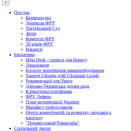
×
Про нас
Керівництво
Дирекція ФРУ
Третейський Суд
Звіти
Комітети ФРУ
20 років ФРУ
Вакансії
Ініціативи
Help Desk - сервіси для бізнесу
Локалізація
Каталог виробників машинобудування
Support Ukraine with Ukrainian Goods
Рекомендації для Уряду
Дансько-Українська ділова рада
Кліматична платформа
ФРУ Дефенс
План модернізації України
Маніфест роботодавців
Центр компетенцій та розвитку людського
капіталу
"Промисловий Рамштайн"
Соціальний діалог