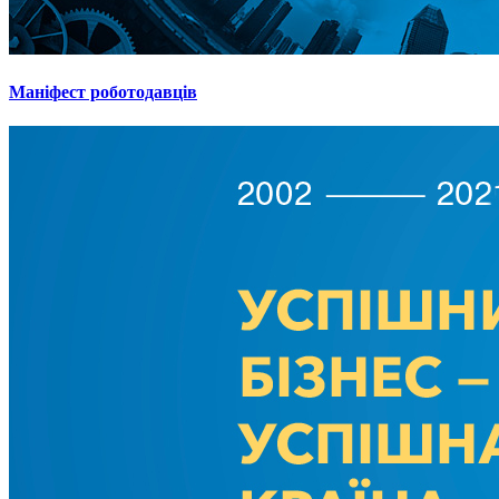
Маніфест роботодавців