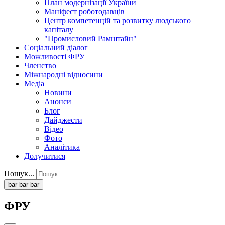
План модернізації України
Маніфест роботодавців
Центр компетенцій та розвитку людського
капіталу
"Промисловий Рамштайн"
Соціальний діалог
Можливості ФРУ
Членство
Міжнародні відносини
Медіа
Новини
Анонси
Блог
Дайджести
Відео
Фото
Аналітика
Долучитися
Пошук...
bar
bar
bar
ФРУ