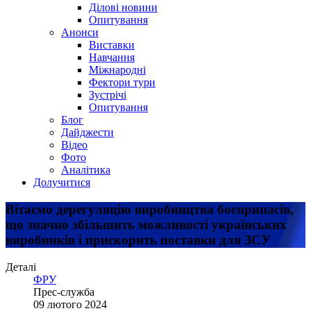
Ділові новини
Опитування
Анонси
Виставки
Навчання
Міжнародні
Фектори тури
Зустрічі
Опитування
Блог
Дайджести
Відео
Фото
Аналітика
Долучитися
Вітаємо дерегуляцію виробництва боєприпасів,
що значно збільшить можливості українських
виробників і прискорить поставки для ЗСУ
Деталі
ФРУ
Прес-служба
09 лютого 2024