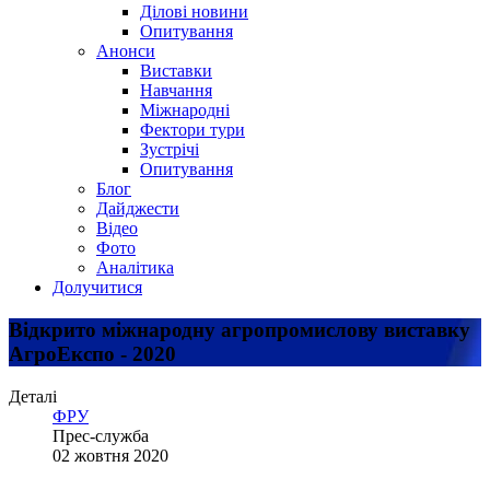
Ділові новини
Опитування
Анонси
Виставки
Навчання
Міжнародні
Фектори тури
Зустрічі
Опитування
Блог
Дайджести
Відео
Фото
Аналітика
Долучитися
Відкрито міжнародну агропромислову виставку
АгроЕкспо - 2020
Деталі
ФРУ
Прес-служба
02 жовтня 2020