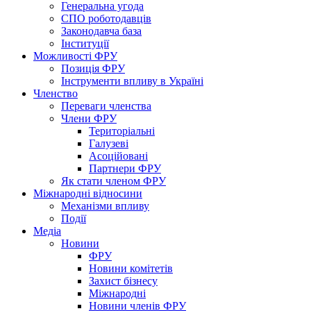
Генеральна угода
СПО роботодавців
Законодавча база
Інституції
Можливості ФРУ
Позиція ФРУ
Інструменти впливу в Україні
Членство
Переваги членства
Члени ФРУ
Територіальні
Галузеві
Асоційовані
Партнери ФРУ
Як стати членом ФРУ
Міжнародні відносини
Механізми впливу
Події
Медіа
Новини
ФРУ
Новини комітетів
Захист бізнесу
Міжнародні
Новини членів ФРУ