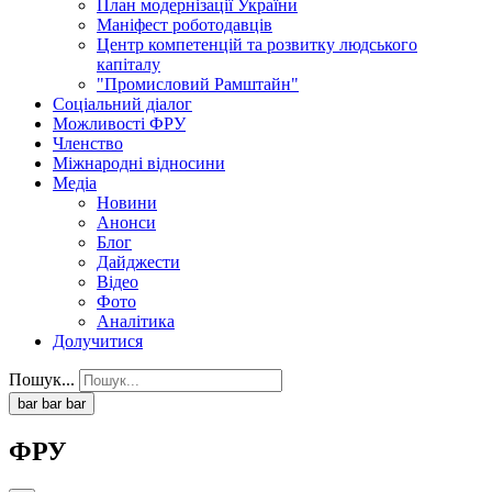
План модернізації України
Маніфест роботодавців
Центр компетенцій та розвитку людського
капіталу
"Промисловий Рамштайн"
Соціальний діалог
Можливості ФРУ
Членство
Міжнародні відносини
Медіа
Новини
Анонси
Блог
Дайджести
Відео
Фото
Аналітика
Долучитися
Пошук...
bar
bar
bar
ФРУ