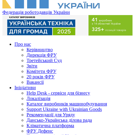
Федерація роботодавців України
Про нас
Керівництво
Дирекція ФРУ
Третейський Суд
Звіти
Комітети ФРУ
20 років ФРУ
Вакансії
Ініціативи
Help Desk - сервіси для бізнесу
Локалізація
Каталог виробників машинобудування
Support Ukraine with Ukrainian Goods
Рекомендації для Уряду
Дансько-Українська ділова рада
Кліматична платформа
ФРУ Дефенс