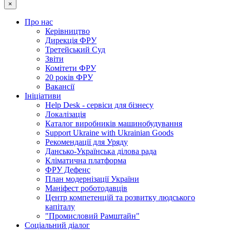
×
Про нас
Керівництво
Дирекція ФРУ
Третейський Суд
Звіти
Комітети ФРУ
20 років ФРУ
Вакансії
Ініціативи
Help Desk - сервіси для бізнесу
Локалізація
Каталог виробників машинобудування
Support Ukraine with Ukrainian Goods
Рекомендації для Уряду
Дансько-Українська ділова рада
Кліматична платформа
ФРУ Дефенс
План модернізації України
Маніфест роботодавців
Центр компетенцій та розвитку людського
капіталу
"Промисловий Рамштайн"
Соціальний діалог