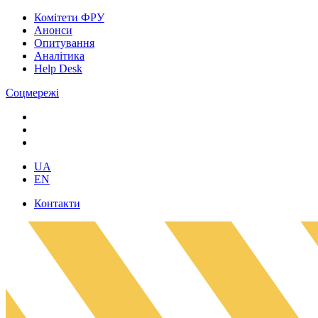
Комітети ФРУ
Анонси
Опитування
Аналітика
Help Desk
Соцмережі
UA
EN
Контакти