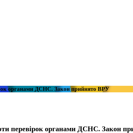
ірок органами ДСНС. Закон прийнято ВРУ
оти перевірок органами ДСНС. Закон п