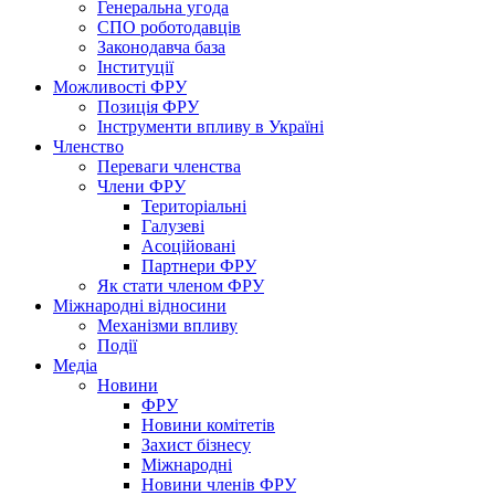
Генеральна угода
СПО роботодавців
Законодавча база
Інституції
Можливості ФРУ
Позиція ФРУ
Інструменти впливу в Україні
Членство
Переваги членства
Члени ФРУ
Територіальні
Галузеві
Асоційовані
Партнери ФРУ
Як стати членом ФРУ
Міжнародні відносини
Механізми впливу
Події
Медіа
Новини
ФРУ
Новини комітетів
Захист бізнесу
Міжнародні
Новини членів ФРУ