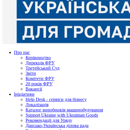
Про нас
Керівництво
Дирекція ФРУ
Третейський Суд
Звіти
Комітети ФРУ
20 років ФРУ
Вакансії
Ініціативи
Help Desk - сервіси для бізнесу
Локалізація
Каталог виробників машинобудування
Support Ukraine with Ukrainian Goods
Рекомендації для Уряду
Дансько-Українська ділова рада