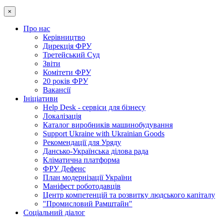
×
Про нас
Керівництво
Дирекція ФРУ
Третейський Суд
Звіти
Комітети ФРУ
20 років ФРУ
Вакансії
Ініціативи
Help Desk - сервіси для бізнесу
Локалізація
Каталог виробників машинобудування
Support Ukraine with Ukrainian Goods
Рекомендації для Уряду
Дансько-Українська ділова рада
Кліматична платформа
ФРУ Дефенс
План модернізації України
Маніфест роботодавців
Центр компетенцій та розвитку людського капіталу
"Промисловий Рамштайн"
Соціальний діалог