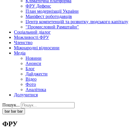
Кліматична платформа
ФРУ Дефенс
План модернізації України
Маніфест роботодавців
Центр компетенцій та розвитку людського капіталу
"Промисловий Рамштайн"
Соціальний діалог
Можливості ФРУ
Членство
Міжнародні відносини
Медіа
Новини
Анонси
Блог
Дайджести
Відео
Фото
Аналітика
Долучитися
Пошук...
bar
bar
bar
ФРУ