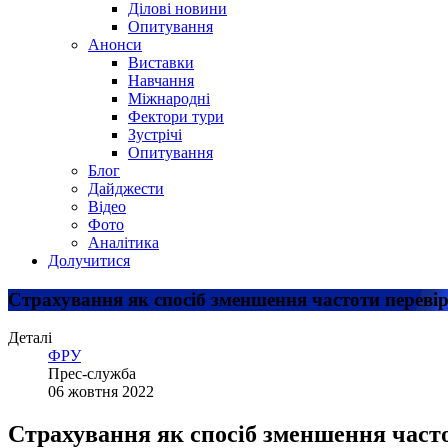
Ділові новини
Опитування
Анонси
Виставки
Навчання
Міжнародні
Фектори тури
Зустрічі
Опитування
Блог
Дайджести
Відео
Фото
Аналітика
Долучитися
Страхування як спосіб зменшення частоти перев
Деталі
ФРУ
Прес-служба
06 жовтня 2022
Страхування як спосіб зменшення част