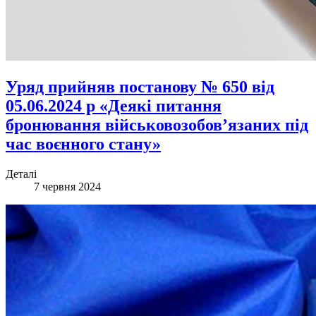
Уряд прийняв постанову № 650 від
05.06.2024 р «Деякі питання
бронювання військовозобов’язаних під
час воєнного стану»
Деталі
7 червня 2024