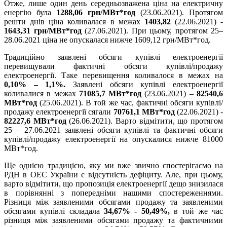
Отже, лише один день середньозважена ціна на електричну
енергію була
1288,06 грн/МВт*год
(23.06.2021). Протягом
решти днів ціна коливалася в межах
1403,82
(22.06.2021) -
1643,31 грн/МВт*год
(27.06.2021). При цьому, протягом 25–
28.06.2021 ціна не опускалася нижче 1609,12 грн/МВт*год.
Традиційно заявлені обсяги купівлі електроенергії
перевищували фактичні обсяги купівлі/продажу
електроенергії. Таке перевищення коливалося в межах на
0,10% –
1,1%.
Заявлені обсяги купівлі електроенергії
коливалися в межах
71085,7 МВт*год
(23.06.2021) –
82540,6
МВт*год
(25.06.2021). В той же час, фактичні обсяги купівлі/
продажу електроенергії сягали
70761,1 МВт*год
(22.06.2021) -
82227,6 МВт*год
(26.06.2021). Варто відмітити, що протягом
25 – 27.06.2021 заявлені обсяги купівлі та фактичні обсяги
купівлі/продажу електроенергії на опускалися нижче 81000
МВт*год.
Ще однією традицією, яку ми вже звично спостерігаємо на
РДН в ОЕС України є відсутність дефіциту. Але, при цьому,
варто відмітити, що пропозиція електроенергії дещо знизилася
в порівнянні з попередніми нашими спостереженнями.
Різниця між заявленими обсягами продажу та заявленими
обсягами купівлі складала
34,67% - 50,49%,
в той же час
різниця між заявленими обсягами продажу та фактичними