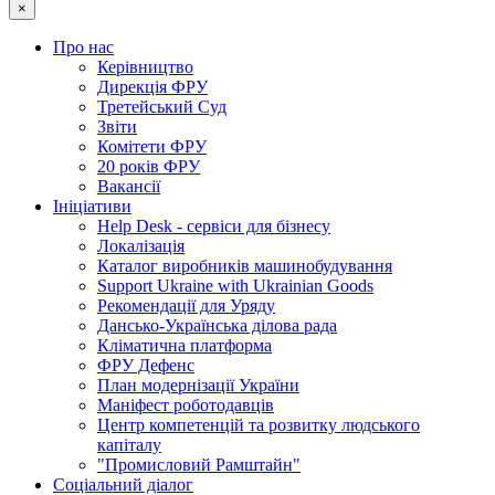
×
Про нас
Керівництво
Дирекція ФРУ
Третейський Суд
Звіти
Комітети ФРУ
20 років ФРУ
Вакансії
Ініціативи
Help Desk - сервіси для бізнесу
Локалізація
Каталог виробників машинобудування
Support Ukraine with Ukrainian Goods
Рекомендації для Уряду
Дансько-Українська ділова рада
Кліматична платформа
ФРУ Дефенс
План модернізації України
Маніфест роботодавців
Центр компетенцій та розвитку людського
капіталу
"Промисловий Рамштайн"
Соціальний діалог