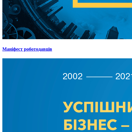
Маніфест роботодавців