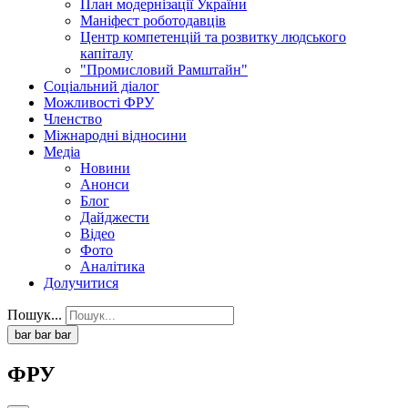
План модернізації України
Маніфест роботодавців
Центр компетенцій та розвитку людського
капіталу
"Промисловий Рамштайн"
Соціальний діалог
Можливості ФРУ
Членство
Міжнародні відносини
Медіа
Новини
Анонси
Блог
Дайджести
Відео
Фото
Аналітика
Долучитися
Пошук...
bar
bar
bar
ФРУ