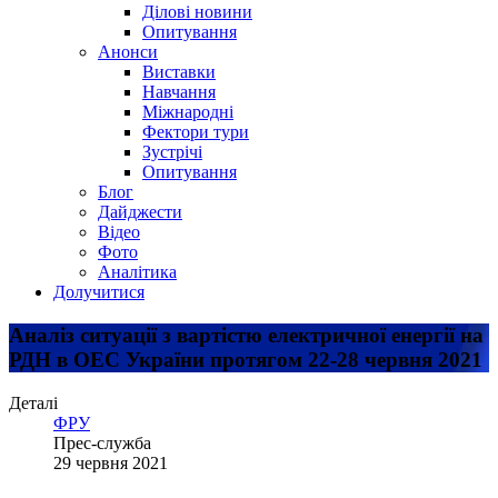
Ділові новини
Опитування
Анонси
Виставки
Навчання
Міжнародні
Фектори тури
Зустрічі
Опитування
Блог
Дайджести
Відео
Фото
Аналітика
Долучитися
Аналіз ситуації з вартістю електричної енергії на
РДН в ОЕС України протягом 22-28 червня 2021
Деталі
ФРУ
Прес-служба
29 червня 2021