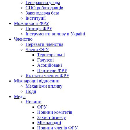
Генеральна угода
СПО роботодавців
Законодавча база
Інституції
Можливості ФРУ
Позиція ФРУ
Інструменти впливу в Україні
Членство
Переваги членства
Члени ФРУ
Територіальні
Галузеві
Асоційовані
Партнери ФРУ
Як стати членом ФРУ
Міжнародні відносини
Механізми впливу
Події
Медіа
Новини
ФРУ
Новини комітетів
Захист бізнесу
Міжнародні
Новини членів ФРУ