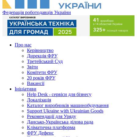
Федерація роботодавців України
Про нас
Керівництво
Дирекція ФРУ
Третейський Суд
Звіти
Комітети ФРУ
20 років ФРУ
Вакансії
Ініціативи
Help Desk - сервіси для бізнесу
Локалізація
Каталог виробників машинобудування
Support Ukraine with Ukrainian Goods
Рекомендації для Уряду
Дансько-Українська ділова рада
Кліматична платформа
ФРУ Дефенс