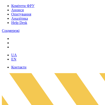
Комітети ФРУ
Анонси
Опитування
Аналітика
Help Desk
Соцмережі
UA
EN
Контакти