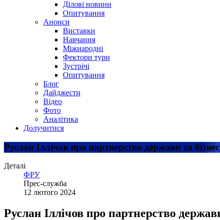
Ділові новини
Опитування
Анонси
Виставки
Навчання
Міжнародні
Фектори тури
Зустрічі
Опитування
Блог
Дайджести
Відео
Фото
Аналітика
Долучитися
Руслан Іллічов про партнерство держави та бізнес
Деталі
ФРУ
Прес-служба
12 лютого 2024
Руслан Іллічов про партнерство держави