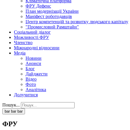
Кліматична платформа
ФРУ Дефенс
План модернізації України
Маніфест роботодавців
Центр компетенцій та розвитку людського капіталу
"Промисловий Рамштайн"
Соціальний діалог
Можливості ФРУ
Членство
Міжнародні відносини
Медіа
Новини
Анонси
Блог
Дайджести
Відео
Фото
Аналітика
Долучитися
Пошук...
bar
bar
bar
ФРУ