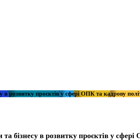
у в розвитку проєктів у сфері ОПК та кадрову полі
 та бізнесу в розвитку проєктів у сфері