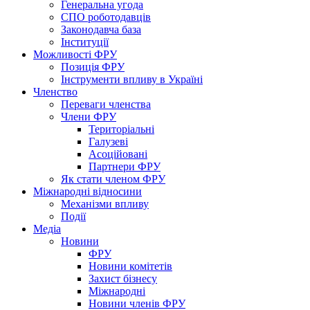
Генеральна угода
СПО роботодавців
Законодавча база
Інституції
Можливості ФРУ
Позиція ФРУ
Інструменти впливу в Україні
Членство
Переваги членства
Члени ФРУ
Територіальні
Галузеві
Асоційовані
Партнери ФРУ
Як стати членом ФРУ
Міжнародні відносини
Механізми впливу
Події
Медіа
Новини
ФРУ
Новини комітетів
Захист бізнесу
Міжнародні
Новини членів ФРУ