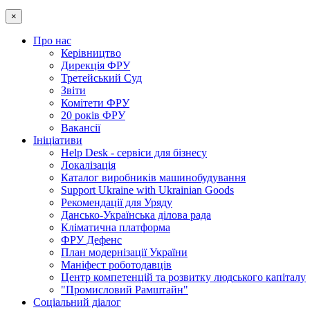
×
Про нас
Керівництво
Дирекція ФРУ
Третейський Суд
Звіти
Комітети ФРУ
20 років ФРУ
Вакансії
Ініціативи
Help Desk - сервіси для бізнесу
Локалізація
Каталог виробників машинобудування
Support Ukraine with Ukrainian Goods
Рекомендації для Уряду
Дансько-Українська ділова рада
Кліматична платформа
ФРУ Дефенс
План модернізації України
Маніфест роботодавців
Центр компетенцій та розвитку людського капіталу
"Промисловий Рамштайн"
Соціальний діалог