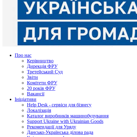
Про нас
Керівництво
Дирекція ФРУ
Третейський Суд
Звіти
Комітети ФРУ
20 років ФРУ
Вакансії
Ініціативи
Help Desk - сервіси для бізнесу
Локалізація
Каталог виробників машинобудування
Support Ukraine with Ukrainian Goods
Рекомендації для Уряду
Дансько-Українська ділова рада