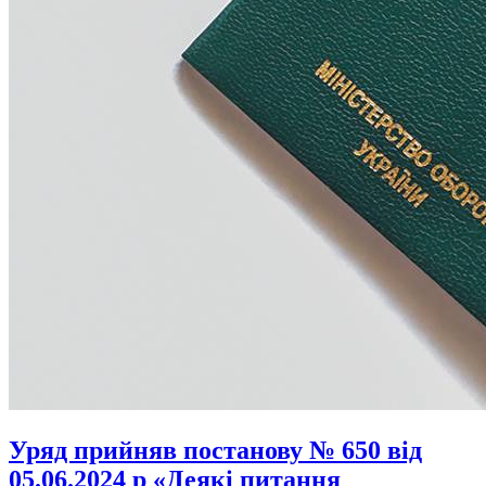
Уряд прийняв постанову № 650 від
05.06.2024 р «Деякі питання