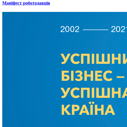
Маніфест роботодавців