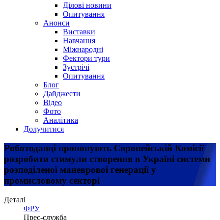
Ділові новини
Опитування
Анонси
Виставки
Навчання
Міжнародні
Фектори тури
Зустрічі
Опитування
Блог
Дайджести
Відео
Фото
Аналітика
Долучитися
Роботодавці пропонують Європейській Комісії
розробити стимули створення в Україні системи
розподіленої маневрової генерації у
промисловому секторі
Деталі
ФРУ
Прес-служба