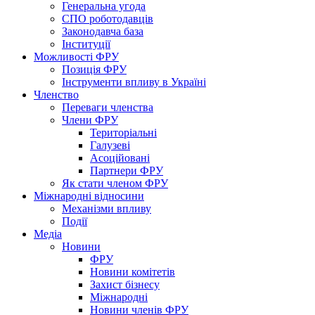
Генеральна угода
СПО роботодавців
Законодавча база
Інституції
Можливості ФРУ
Позиція ФРУ
Інструменти впливу в Україні
Членство
Переваги членства
Члени ФРУ
Територіальні
Галузеві
Асоційовані
Партнери ФРУ
Як стати членом ФРУ
Міжнародні відносини
Механізми впливу
Події
Медіа
Новини
ФРУ
Новини комітетів
Захист бізнесу
Міжнародні
Новини членів ФРУ