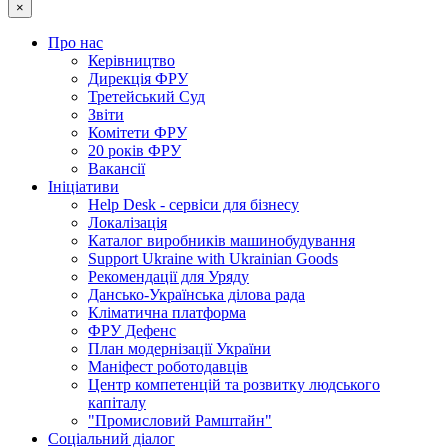
×
Про нас
Керівництво
Дирекція ФРУ
Третейський Суд
Звіти
Комітети ФРУ
20 років ФРУ
Вакансії
Ініціативи
Help Desk - сервіси для бізнесу
Локалізація
Каталог виробників машинобудування
Support Ukraine with Ukrainian Goods
Рекомендації для Уряду
Дансько-Українська ділова рада
Кліматична платформа
ФРУ Дефенс
План модернізації України
Маніфест роботодавців
Центр компетенцій та розвитку людського
капіталу
"Промисловий Рамштайн"
Соціальний діалог