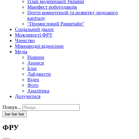
План модернізації України
Маніфест роботодавців
Центр компетенцій та розвитку людського
капіталу
"Промисловий Рамштайн"
Соціальний діалог
Можливості ФРУ
Членство
Міжнародні відносини
Медіа
Новини
Анонси
Блог
Дайджести
Відео
Фото
Аналітика
Долучитися
Пошук...
bar
bar
bar
ФРУ