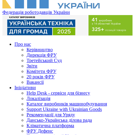
Федерація роботодавців України
Про нас
Керівництво
Дирекція ФРУ
Третейський Суд
Звіти
Комітети ФРУ
20 років ФРУ
Вакансії
Ініціативи
Help Desk - сервіси для бізнесу
Локалізація
Каталог виробників машинобудування
Support Ukraine with Ukrainian Goods
Рекомендації для Уряду
Дансько-Українська ділова рада
Кліматична платформа
ФРУ Дефенс