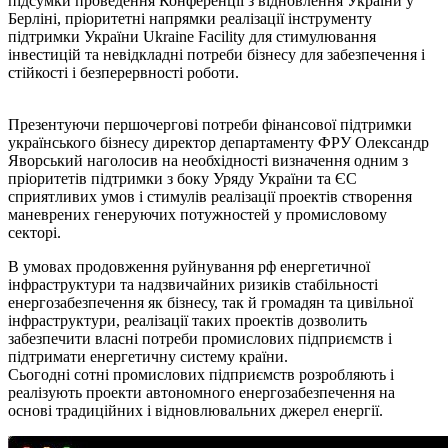
підсумки проведення Конференції з відновлення України у
Берліні, пріоритетні напрямки реалізації інструменту
підтримки України Ukraine Facility для стимулювання
інвестицій та невідкладні потреби бізнесу для забезпечення і
стійкості і безперервності роботи.
Презентуючи першочергові потреби фінансової підтримки
українського бізнесу директор департаменту ФРУ Олександр
Яворський наголосив на необхідності визначення одним з
пріоритетів підтримки з боку Уряду України та ЄС
сприятливих умов і стимулів реалізації проектів створення
маневрених генеруючих потужностей у промисловому
секторі.
В умовах продовження руйнування рф енергетичної
інфраструктури та надзвичайних ризиків стабільності
енергозабезпечення як бізнесу, так й громадян та цивільної
інфраструктури, реалізації таких проектів дозволить
забезпечити власні потреби промислових підприємств і
підтримати енергетичну систему країни.
Сьогодні сотні промислових підприємств розробляють і
реалізують проекти автономного енергозабезпечення на
основі традиційних і відновлювальних джерел енергії.