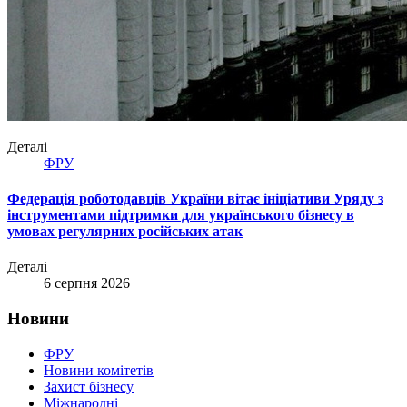
Деталі
ФРУ
Федерація роботодавців України вітає ініціативи Уряду з
інструментами підтримки для українського бізнесу в
умовах регулярних російських атак
Деталі
6 серпня 2026
Новини
ФРУ
Новини комітетів
Захист бізнесу
Міжнародні