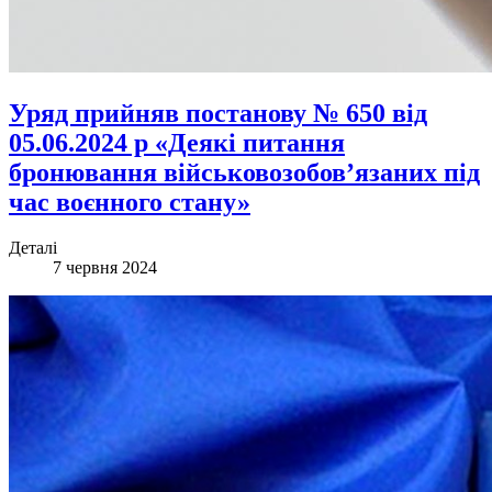
Уряд прийняв постанову № 650 від
05.06.2024 р «Деякі питання
бронювання військовозобов’язаних під
час воєнного стану»
Деталі
7 червня 2024