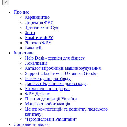
×
Про нас
Керівництво
Дирекція ФРУ
Третейський Суд
Звіти
Комітети ФРУ
20 років ФРУ
Вакансії
Ініціативи
Help Desk - сервіси для бізнесу
Локалізація
Каталог виробників машинобудування
Support Ukraine with Ukrainian Goods
Рекомендації для Уряду
Дансько-Українська ділова рада
Кліматична платформа
ФРУ Дефенс
План модернізації України
Маніфест роботодавців
Центр компетенцій та розвитку людського
капіталу
"Промисловий Рамштайн"
Соціальний діалог