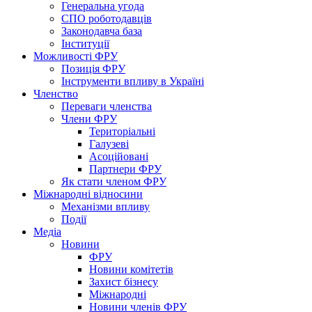
Генеральна угода
СПО роботодавців
Законодавча база
Інституції
Можливості ФРУ
Позиція ФРУ
Інструменти впливу в Україні
Членство
Переваги членства
Члени ФРУ
Територіальні
Галузеві
Асоційовані
Партнери ФРУ
Як стати членом ФРУ
Міжнародні відносини
Механізми впливу
Події
Медіа
Новини
ФРУ
Новини комітетів
Захист бізнесу
Міжнародні
Новини членів ФРУ