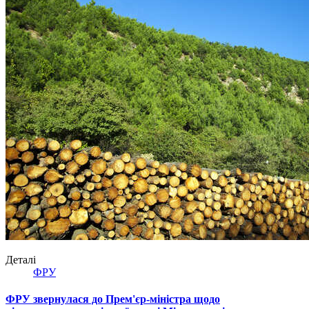
Деталі
ФРУ
ФРУ звернулася до Прем'єр-міністра щодо