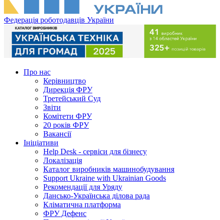
Федерація роботодавців України
Про нас
Керівництво
Дирекція ФРУ
Третейський Суд
Звіти
Комітети ФРУ
20 років ФРУ
Вакансії
Ініціативи
Help Desk - сервіси для бізнесу
Локалізація
Каталог виробників машинобудування
Support Ukraine with Ukrainian Goods
Рекомендації для Уряду
Дансько-Українська ділова рада
Кліматична платформа
ФРУ Дефенс