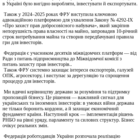
в Україні було вигідно виробляти, інвестувати й експортувати.
Також у 2024–2025 роках ФРУ виступила ключовою
адвокаційною платформою для ухвалення Закону № 4292-IX
«Про захист прав добросовісного набувача», який закріпив
непорушність права власності на майно, запровадив 10-річний
строк витребування майна та створив передбачувані правила
гри для інвесторів.
Федерація є учасником десятків міжвідомчих платформ — від
Ради з питань підприємництва до Міжвідомчої комісії з
питань захисту прав інвесторів..
Також ФРУ системно захищає інтереси експортерів, галузей
ОПК, агросектору, і виступає за дерегуляцію та спрощення
процедур для інвесторів.
Ми вдячні керівництву держави за розуміння та підтримку
пропозицій бізнесу. Це рішення — важливий сигнал для
українських та іноземних інвесторів: в умовах війни держава
не тільки боронить кордони, а й захищає економічний
фундамент країни. Наступний крок — імплементація рішень
РНБО на рівні уряду, парламенту та силових структур. Бізнес
очікує реальних змін.
Федерація роботодавців України розпочала реалізацію