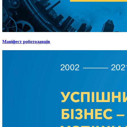
Маніфест роботодавців