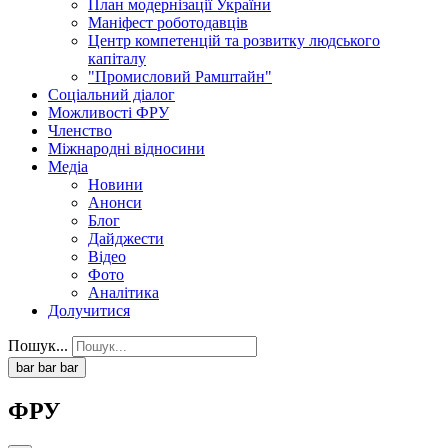
План модернізації України
Маніфест роботодавців
Центр компетенцій та розвитку людського
капіталу
"Промисловий Рамштайн"
Соціальний діалог
Можливості ФРУ
Членство
Міжнародні відносини
Медіа
Новини
Анонси
Блог
Дайджести
Відео
Фото
Аналітика
Долучитися
Пошук...
bar
bar
bar
ФРУ