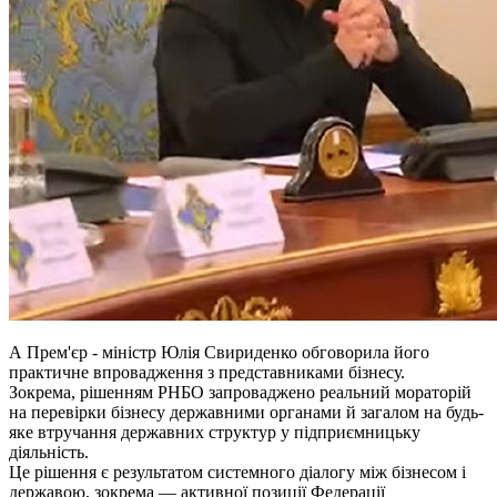
А Прем'єр - міністр Юлія Свириденко обговорила його
практичне впровадження з представниками бізнесу.
Зокрема, рішенням РНБО запроваджено реальний мораторій
на перевірки бізнесу державними органами й загалом на будь-
яке втручання державних структур у підприємницьку
діяльність.
Це рішення є результатом системного діалогу між бізнесом і
державою, зокрема — активної позиції Федерації