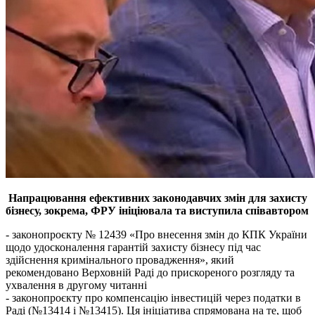
Напрацювання ефективних законодавчих змін для захисту
бізнесу, зокрема, ФРУ ініціювала та виступила співавтором
- законопроєкту № 12439 «Про внесення змін до КПК України
щодо удосконалення гарантій захисту бізнесу під час
здійснення кримінального провадження», який
рекомендовано Верховній Раді до прискореного розгляду та
ухвалення в другому читанні
- законопроєкту про компенсацію інвестицій через податки в
Раді (№13414 і №13415). Ця ініціатива спрямована на те, щоб