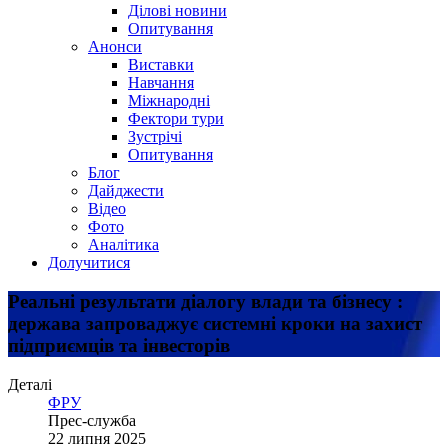
Ділові новини
Опитування
Анонси
Виставки
Навчання
Міжнародні
Фектори тури
Зустрічі
Опитування
Блог
Дайджести
Відео
Фото
Аналітика
Долучитися
Реальні результати діалогу влади та бізнесу :
держава запроваджує системні кроки на захист
підприємців та інвесторів
Деталі
ФРУ
Прес-служба
22 липня 2025