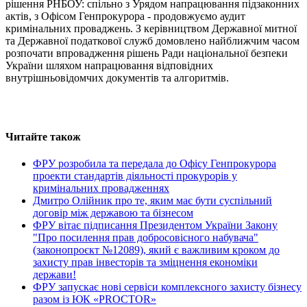
рішення РНБОУ: спільно з Урядом напрацювання підзаконних
актів, з Офісом Генпрокурора - продовжуємо аудит
кримінальних проваджень. З керівництвом Державної митної
та Державної податкової служб домовлено найближчим часом
розпочати впровадження рішень Ради національної безпеки
України шляхом напрацювання відповідних
внутрішньовідомчих документів та алгоритмів.
Читайте також
ФРУ розробила та передала до Офісу Генпрокурора
проекти стандартів діяльності прокурорів у
кримінальних провадженнях
Дмитро Олійник про те, яким має бути суспільний
договір між державою та бізнесом
ФРУ вітає підписання Президентом України Закону
"Про посилення прав добросовісного набувача"
(законопроєкт №12089), який є важливим кроком до
захисту прав інвесторів та зміцнення економіки
держави!
ФРУ запускає нові сервіси комплексного захисту бізнесу
разом із ЮК «PROCTOR»