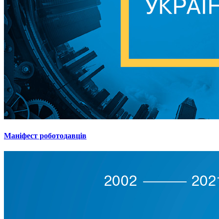
Маніфест роботодавців