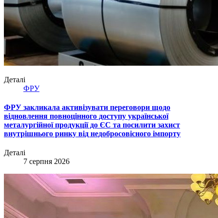
Деталі
ФРУ
ФРУ закликала активізувати переговори щодо
відновлення повноцінного доступу української
металургійної продукції до ЄС та посилити захист
внутрішнього ринку від недобросовісного імпорту
Деталі
7 серпня 2026