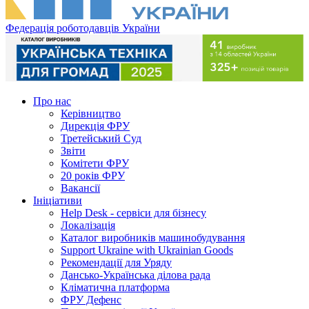
Федерація роботодавців України
Про нас
Керівництво
Дирекція ФРУ
Третейський Суд
Звіти
Комітети ФРУ
20 років ФРУ
Вакансії
Ініціативи
Help Desk - сервіси для бізнесу
Локалізація
Каталог виробників машинобудування
Support Ukraine with Ukrainian Goods
Рекомендації для Уряду
Дансько-Українська ділова рада
Кліматична платформа
ФРУ Дефенс