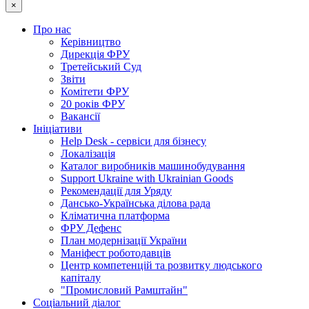
×
Про нас
Керівництво
Дирекція ФРУ
Третейський Суд
Звіти
Комітети ФРУ
20 років ФРУ
Вакансії
Ініціативи
Help Desk - сервіси для бізнесу
Локалізація
Каталог виробників машинобудування
Support Ukraine with Ukrainian Goods
Рекомендації для Уряду
Дансько-Українська ділова рада
Кліматична платформа
ФРУ Дефенс
План модернізації України
Маніфест роботодавців
Центр компетенцій та розвитку людського
капіталу
"Промисловий Рамштайн"
Соціальний діалог