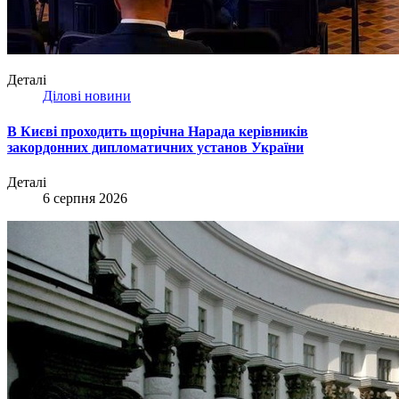
Деталі
Ділові новини
В Києві проходить щорічна Нарада керівників
закордонних дипломатичних установ України
Деталі
6 серпня 2026