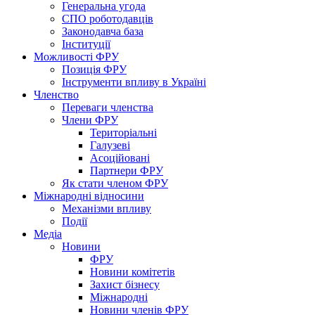
Генеральна угода
СПО роботодавців
Законодавча база
Інституції
Можливості ФРУ
Позиція ФРУ
Інструменти впливу в Україні
Членство
Переваги членства
Члени ФРУ
Територіальні
Галузеві
Асоційовані
Партнери ФРУ
Як стати членом ФРУ
Міжнародні відносини
Механізми впливу
Події
Медіа
Новини
ФРУ
Новини комітетів
Захист бізнесу
Міжнародні
Новини членів ФРУ