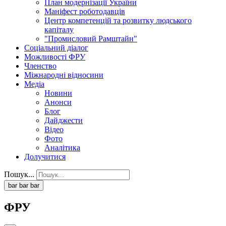
План модернізації України
Маніфест роботодавців
Центр компетенцій та розвитку людського
капіталу
"Промисловий Рамштайн"
Соціальний діалог
Можливості ФРУ
Членство
Міжнародні відносини
Медіа
Новини
Анонси
Блог
Дайджести
Відео
Фото
Аналітика
Долучитися
Пошук...
bar
bar
bar
ФРУ