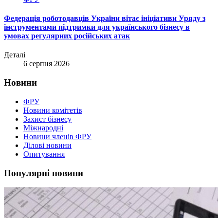
Федерація роботодавців України вітає ініціативи Уряду з
інструментами підтримки для українського бізнесу в
умовах регулярних російських атак
Деталі
6 серпня 2026
Новини
ФРУ
Новини комітетів
Захист бізнесу
Міжнародні
Новини членів ФРУ
Ділові новини
Опитування
Популярні новини