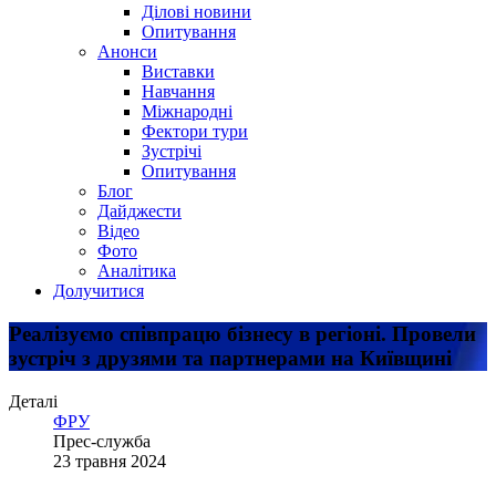
Ділові новини
Опитування
Анонси
Виставки
Навчання
Міжнародні
Фектори тури
Зустрічі
Опитування
Блог
Дайджести
Відео
Фото
Аналітика
Долучитися
Реалізуємо співпрацю бізнесу в регіоні. Провели
зустріч з друзями та партнерами на Київщині
Деталі
ФРУ
Прес-служба
23 травня 2024