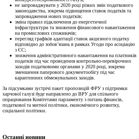
не запроваджувати у 2020 році різких змін податкового
законодавства, зокрема підвищення ставок податків та
запровадження нових податків;
зміна правил підключення до енергетичної
інфраструктури та зниження фінансового навантаження
на промислових споживачів;
перегляд графіків адаптації ставок акцизного податку
відповідно до зобов’язань в рамках Угоди про асоціацію
з ЄС;
зниження адміністративного навантаження на платників
податків під час проведення контрольно-перевірочних
заходів податковими органами у 2020 році, зокрема
зменшення паперового документообігу під час
карантинних обмежувальних заходів.
За підсумками зустрічі пакет пропозицій ФРУ з підтримки
харчової галузі буде направлено до ВРУ для спільного
опрацювання Комітетами парламенту з питань фінансів,
податкової та митної політики, економічного розвитку,
соціальної політики.
Останні новини