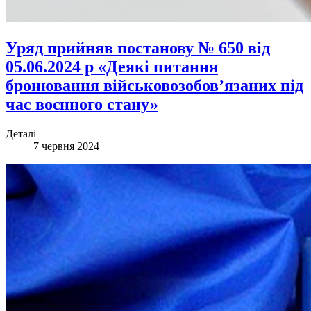
Уряд прийняв постанову № 650 від
05.06.2024 р «Деякі питання
бронювання військовозобов’язаних під
час воєнного стану»
Деталі
7 червня 2024