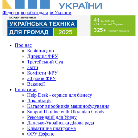
Федерація роботодавців України
Про нас
Керівництво
Дирекція ФРУ
Третейський Суд
Звіти
Комітети ФРУ
20 років ФРУ
Вакансії
Ініціативи
Help Desk - сервіси для бізнесу
Локалізація
Каталог виробників машинобудування
Support Ukraine with Ukrainian Goods
Рекомендації для Уряду
Дансько-Українська ділова рада
Кліматична платформа
ФРУ Дефенс