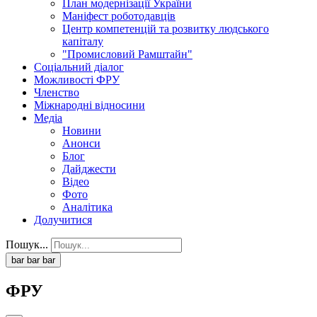
План модернізації України
Маніфест роботодавців
Центр компетенцій та розвитку людського
капіталу
"Промисловий Рамштайн"
Соціальний діалог
Можливості ФРУ
Членство
Міжнародні відносини
Медіа
Новини
Анонси
Блог
Дайджести
Відео
Фото
Аналітика
Долучитися
Пошук...
bar
bar
bar
ФРУ