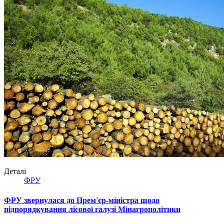
Деталі
ФРУ
ФРУ звернулася до Прем'єр-міністра щодо
підпорядкування лісової галузі Мінагрополітики