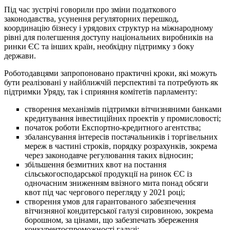
Під час зустрічі говорили про зміни податкового
законодавства, усунення регуляторних перешкод,
координацію бізнесу і урядових структур на міжнародному
рівні для полегшення доступу національних виробників на
ринки ЄС та інших країн, необхідну підтримку з боку
держави.
Роботодавцями запропоновано практичні кроки, які можуть
бути реалізовані у найближчій перспективі та потребують як
підтримки Уряду, так і сприяння комітетів парламенту:
створення механізмів підтримки вітчизняними банками
кредитування інвестиційних проектів у промисловості;
початок роботи Експортно-кредитного агентства;
збалансування інтересів постачальників і торгівельних
мереж в частині строків, порядку розрахунків, зокрема
через законодавче регулювання таких відносин;
збільшення безмитних квот на постання
сільськогосподарської продукції на ринок ЄС із
одночасним зниженням ввізного мита понад обсяги
квот під час чергового перегляду у 2021 році;
створення умов для гарантованого забезпечення
вітчизняної кондитерської галузі сировиною, зокрема
борошном, за цінами, що забезпечать збереження
конкурентоспроможності галузі;