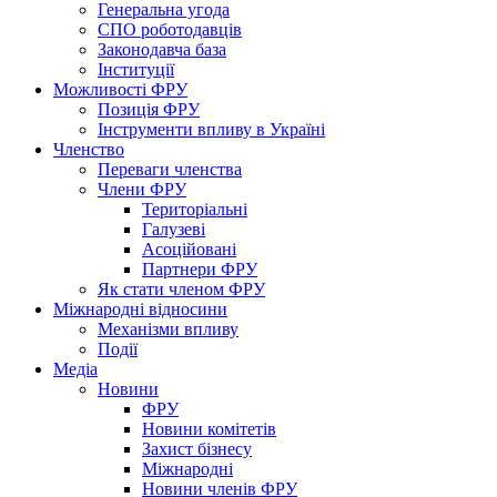
Генеральна угода
СПО роботодавців
Законодавча база
Інституції
Можливості ФРУ
Позиція ФРУ
Інструменти впливу в Україні
Членство
Переваги членства
Члени ФРУ
Територіальні
Галузеві
Асоційовані
Партнери ФРУ
Як стати членом ФРУ
Міжнародні відносини
Механізми впливу
Події
Медіа
Новини
ФРУ
Новини комітетів
Захист бізнесу
Міжнародні
Новини членів ФРУ