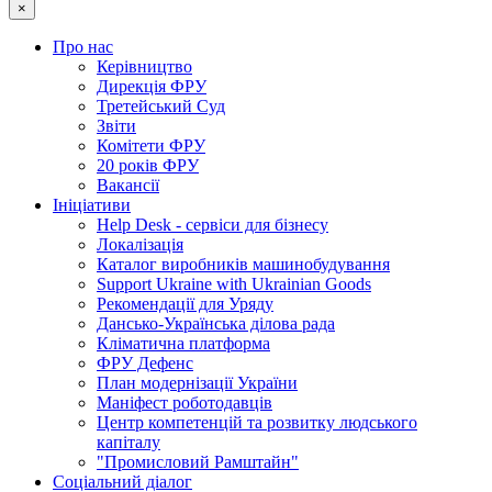
×
Про нас
Керівництво
Дирекція ФРУ
Третейський Суд
Звіти
Комітети ФРУ
20 років ФРУ
Вакансії
Ініціативи
Help Desk - сервіси для бізнесу
Локалізація
Каталог виробників машинобудування
Support Ukraine with Ukrainian Goods
Рекомендації для Уряду
Дансько-Українська ділова рада
Кліматична платформа
ФРУ Дефенс
План модернізації України
Маніфест роботодавців
Центр компетенцій та розвитку людського
капіталу
"Промисловий Рамштайн"
Соціальний діалог