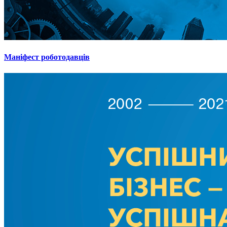
Маніфест роботодавців