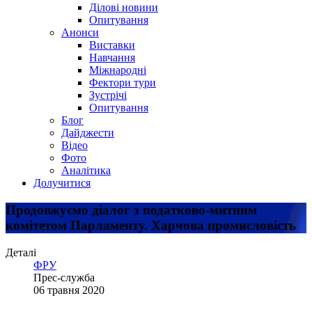
Ділові новини
Опитування
Анонси
Виставки
Навчання
Міжнародні
Фектори тури
Зустрічі
Опитування
Блог
Дайджести
Відео
Фото
Аналітика
Долучитися
Продовжуємо діалог з податково-митним
комітетом Парламенту. Харчова промисловість
Деталі
ФРУ
Прес-служба
06 травня 2020