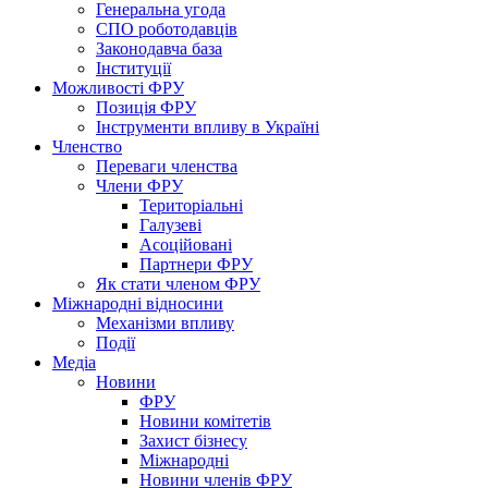
Генеральна угода
СПО роботодавців
Законодавча база
Інституції
Можливості ФРУ
Позиція ФРУ
Інструменти впливу в Україні
Членство
Переваги членства
Члени ФРУ
Територіальні
Галузеві
Асоційовані
Партнери ФРУ
Як стати членом ФРУ
Міжнародні відносини
Механізми впливу
Події
Медіа
Новини
ФРУ
Новини комітетів
Захист бізнесу
Міжнародні
Новини членів ФРУ