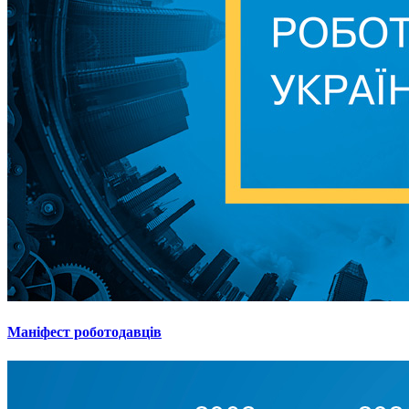
Маніфест роботодавців