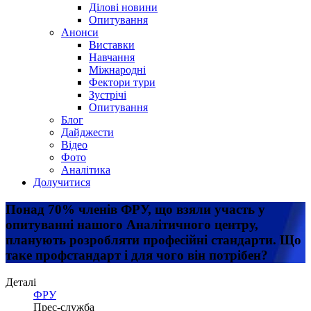
Ділові новини
Опитування
Анонси
Виставки
Навчання
Міжнародні
Фектори тури
Зустрічі
Опитування
Блог
Дайджести
Відео
Фото
Аналітика
Долучитися
Понад 70% членів ФРУ, що взяли участь у
опитуванні нашого Аналітичного центру,
планують розробляти професійні стандарти. Що
таке профстандарт і для чого він потрібен?
Деталі
ФРУ
Прес-служба