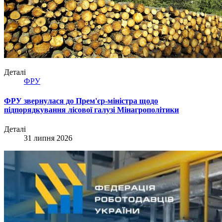
Деталі
ФРУ
ФРУ звернулася до Прем'єр-міністра щодо
підпорядкування лісової галузі Мінагрополітики
Деталі
31 липня 2026