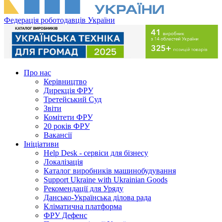
Федерація роботодавців України
Про нас
Керівництво
Дирекція ФРУ
Третейський Суд
Звіти
Комітети ФРУ
20 років ФРУ
Вакансії
Ініціативи
Help Desk - сервіси для бізнесу
Локалізація
Каталог виробників машинобудування
Support Ukraine with Ukrainian Goods
Рекомендації для Уряду
Дансько-Українська ділова рада
Кліматична платформа
ФРУ Дефенс