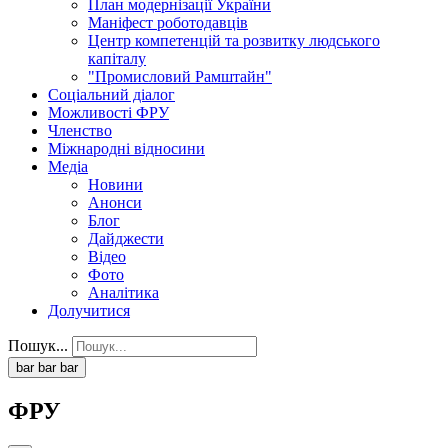
План модернізації України
Маніфест роботодавців
Центр компетенцій та розвитку людського
капіталу
"Промисловий Рамштайн"
Соціальний діалог
Можливості ФРУ
Членство
Міжнародні відносини
Медіа
Новини
Анонси
Блог
Дайджести
Відео
Фото
Аналітика
Долучитися
Пошук...
bar
bar
bar
ФРУ