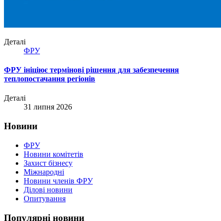
Деталі
ФРУ
ФРУ ініціює термінові рішення для забезпечення
теплопостачання регіонів
Деталі
31 липня 2026
Новини
ФРУ
Новини комітетів
Захист бізнесу
Міжнародні
Новини членів ФРУ
Ділові новини
Опитування
Популярні новини