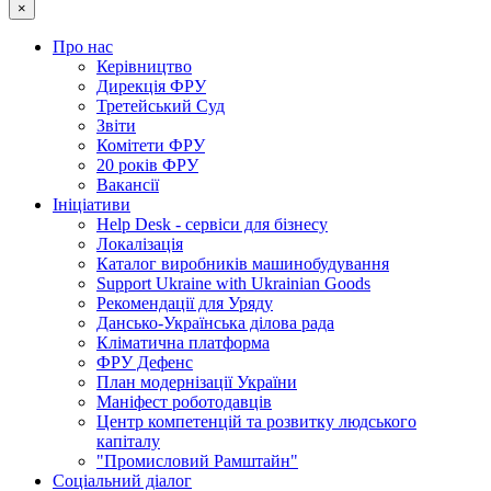
×
Про нас
Керівництво
Дирекція ФРУ
Третейський Суд
Звіти
Комітети ФРУ
20 років ФРУ
Вакансії
Ініціативи
Help Desk - сервіси для бізнесу
Локалізація
Каталог виробників машинобудування
Support Ukraine with Ukrainian Goods
Рекомендації для Уряду
Дансько-Українська ділова рада
Кліматична платформа
ФРУ Дефенс
План модернізації України
Маніфест роботодавців
Центр компетенцій та розвитку людського
капіталу
"Промисловий Рамштайн"
Соціальний діалог