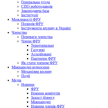
Генеральна угода
СПО роботодавців
Законодавча база
Інституції
Можливості ФРУ
Позиція ФРУ
Інструменти впливу в Україні
Членство
Переваги членства
Члени ФРУ
Територіальні
Галузеві
Асоційовані
Партнери ФРУ
Як стати членом ФРУ
Міжнародні відносини
Механізми впливу
Події
Медіа
Новини
ФРУ
Новини комітетів
Захист бізнесу
Міжнародні
Новини членів ФРУ