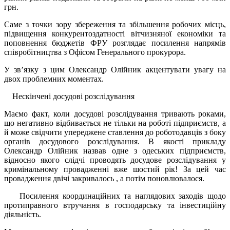
грн.
Саме з точки зору збереження та збільшення робочих місць,
підвищення конкурентоздатності вітчизняної економіки та
поповнення бюджетів ФРУ розглядає посилення напрямів
співробітництва з Офісом Генерального прокурора.
У зв’язку з цим Олександр Олійник акцентувати увагу на
двох проблемних моментах.
Нескінчені досудові розслідування
Маємо факт, коли досудові розслідування тривають роками,
що негативно відбивається не тільки на роботі підприємств, а
й може свідчити упереджене ставлення до роботодавців з боку
органів досудового розслідування. В якості прикладу
Олександр Олійник назвав одне з одеських підприємств,
відносно якого слідчі проводять досудове розслідування у
кримінальному провадженні вже шостий рік! За цей час
провадження двічі закривалось , а потім поновлювалося.
Посилення координаційних та наглядових заходів щодо
протиправного втручання в господарську та інвестиційну
діяльність.