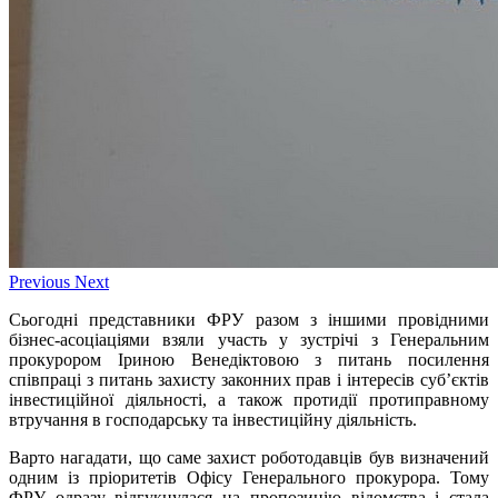
Previous
Next
Сьогодні представники ФРУ разом з іншими провідними
бізнес-асоціаціями взяли участь у зустрічі з Генеральним
прокурором Іриною Венедіктовою з питань посилення
співпраці з питань захисту законних прав і інтересів суб’єктів
інвестиційної діяльності, а також протидії протиправному
втручання в господарську та інвестиційну діяльність.
Варто нагадати, що саме захист роботодавців був визначений
одним із пріоритетів Офісу Генерального прокурора. Тому
ФРУ одразу відгукнулася на пропозицію відомства і стала