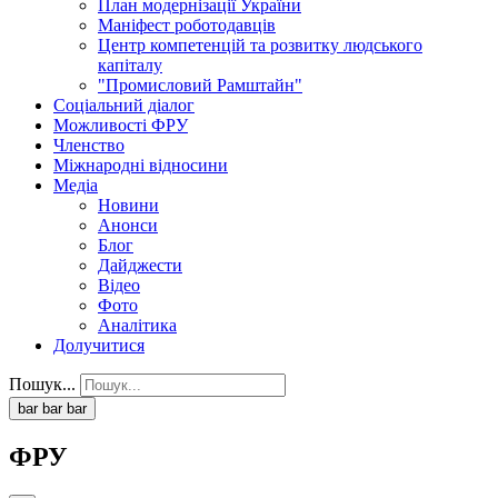
План модернізації України
Маніфест роботодавців
Центр компетенцій та розвитку людського
капіталу
"Промисловий Рамштайн"
Соціальний діалог
Можливості ФРУ
Членство
Міжнародні відносини
Медіа
Новини
Анонси
Блог
Дайджести
Відео
Фото
Аналітика
Долучитися
Пошук...
bar
bar
bar
ФРУ