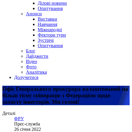
Ділові новини
Опитування
Анонси
Виставки
Навчання
Міжнародні
Фектори тури
Зустрічі
Опитування
Блог
Дайджести
Відео
Фото
Аналітика
Долучитися
Офіс Генерального прокурора налаштований на
більш тісну співпрацю з Федерацією щодо
захисту інвесторів. Ми готові!
Деталі
ФРУ
Прес-служба
26 січня 2022