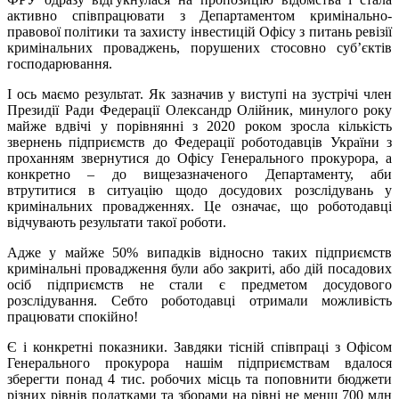
активно співпрацювати з Департаментом кримінально-
правової політики та захисту інвестицій Офісу з питань ревізії
кримінальних проваджень, порушених стосовно суб’єктів
господарювання.
І ось маємо результат. Як зазначив у виступі на зустрічі член
Президії Ради Федерації Олександр Олійник, минулого року
майже вдвічі у порівнянні з 2020 роком зросла кількість
звернень підприємств до Федерації роботодавців України з
проханням звернутися до Офісу Генерального прокурора, а
конкретно – до вищезазначеного Департаменту, аби
втрутитися в ситуацію щодо досудових розслідувань у
кримінальних провадженнях. Це означає, що роботодавці
відчувають результати такої роботи.
Адже у майже 50% випадків відносно таких підприємств
кримінальні провадження були або закриті, або дій посадових
осіб підприємств не стали є предметом досудового
розслідування. Себто роботодавці отримали можливість
працювати спокійно!
Є і конкретні показники. Завдяки тісній співпраці з Офісом
Генерального прокурора нашім підприємствам вдалося
зберегти понад 4 тис. робочих місць та поповнити бюджети
різних рівнів податками та зборами на рівні не менш 700 млн