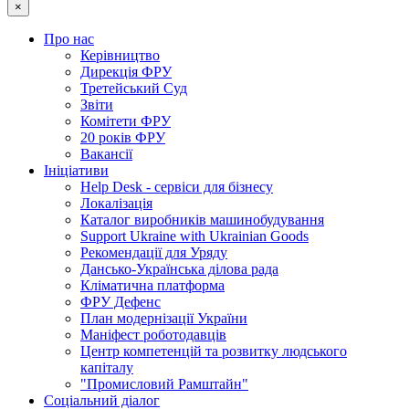
×
Про нас
Керівництво
Дирекція ФРУ
Третейський Суд
Звіти
Комітети ФРУ
20 років ФРУ
Вакансії
Ініціативи
Help Desk - сервіси для бізнесу
Локалізація
Каталог виробників машинобудування
Support Ukraine with Ukrainian Goods
Рекомендації для Уряду
Дансько-Українська ділова рада
Кліматична платформа
ФРУ Дефенс
План модернізації України
Маніфест роботодавців
Центр компетенцій та розвитку людського
капіталу
"Промисловий Рамштайн"
Соціальний діалог