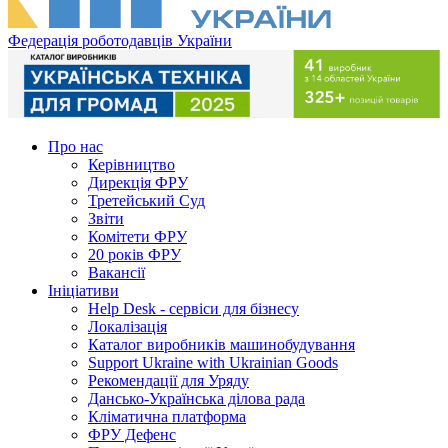
Федерація роботодавців України
Про нас
Керівництво
Дирекція ФРУ
Третейський Суд
Звіти
Комітети ФРУ
20 років ФРУ
Вакансії
Ініціативи
Help Desk - сервіси для бізнесу
Локалізація
Каталог виробників машинобудування
Support Ukraine with Ukrainian Goods
Рекомендації для Уряду
Дансько-Українська ділова рада
Кліматична платформа
ФРУ Дефенс