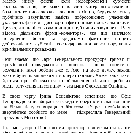
Маємо низку фактів, коли недобросовісні суб’єкти
господарювання, не маючи власної матеріально-технічної
бази, штату висококваліфікованих фахівців, беруть участь у
публічних закупівлях замість добросовісних учасників,
укладають фіктивні договори з фіктивними постачальниками.
Це зводить нанівець сам принцип публічних закупівель. Всім
відома діяльність фірми-«колектора», яка під виглядом
повернення боргів за кредитами фактично нищить
добросовісних суб’єктів господарювання через порушення
кримінальних проваджень.
«Ми знаємо, що Офіс Генерального прокурора тримає ці
кримінальні провадження на контролі і перші позитивні
результати такої роботи вже є. Але, на мою думку, заходи
мають бути більш дієвими й оперативними. Адже, знов таки,
йдеться про збереження та збільшення кількості робочих
місць, залучення інвестицій», - зазначив Олександр Олійник.
В свою чергу Ірина Венедіктова запевнила, що Офіс
Генпрокурора не збирається скидати обертів й налаштований
на більш тісну співпрацю з бізнесом. «У разі необхідності
звертайтеся особисто до мене», - підкреслила Генеральний
прокурор. Ми готові!
Під час зустрічі Генеральний прокурор підписала стандарти
діяльності прокурорів у сфері захисту інвестицій під час