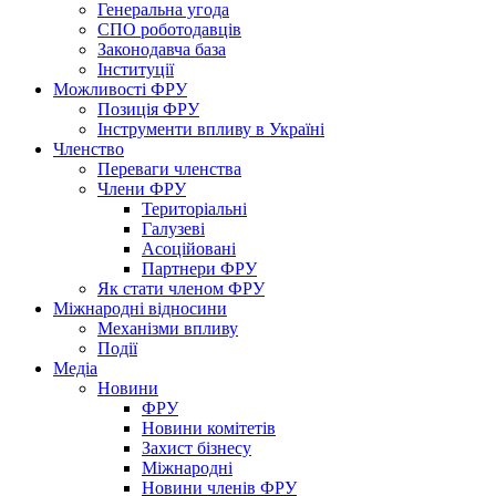
Генеральна угода
СПО роботодавців
Законодавча база
Інституції
Можливості ФРУ
Позиція ФРУ
Інструменти впливу в Україні
Членство
Переваги членства
Члени ФРУ
Територіальні
Галузеві
Асоційовані
Партнери ФРУ
Як стати членом ФРУ
Міжнародні відносини
Механізми впливу
Події
Медіа
Новини
ФРУ
Новини комітетів
Захист бізнесу
Міжнародні
Новини членів ФРУ