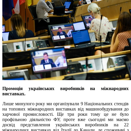
Промоція українських виробників на міжнародних
виставках.
Лише минулого року ми організували 9 Національних стендів
на топових міжнародних виставках від машинобудування до
харчової промисловості. Ще три роки тому це не було
профільною діяльністю ФУ, проте вже сьогодні ми маємо
досвід представлення українських виробників на 22
міжнародних виставках від Італії до Канади, де споживачі з