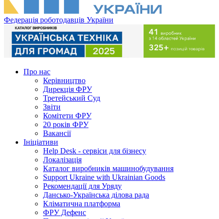
Федерація роботодавців України
Про нас
Керівництво
Дирекція ФРУ
Третейський Суд
Звіти
Комітети ФРУ
20 років ФРУ
Вакансії
Ініціативи
Help Desk - сервіси для бізнесу
Локалізація
Каталог виробників машинобудування
Support Ukraine with Ukrainian Goods
Рекомендації для Уряду
Дансько-Українська ділова рада
Кліматична платформа
ФРУ Дефенс