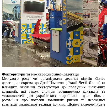
Фекторі-тури та міжнародні бізнес- делегації.
Минулого року ми організували десятки візитів бізнес
делегацій, зокрема, до Данії Німеччині, Італії, Чехії, Японії, та
Канадита численні фекторі-тури до провідних іноземних
компаній, які також сприяли розширенню контактів та
можливостей для українських виробників, дали більше
розуміння про потреби зовнішніх ринків та необхідної
адаптації української техніки до них. Щойно повернулись з