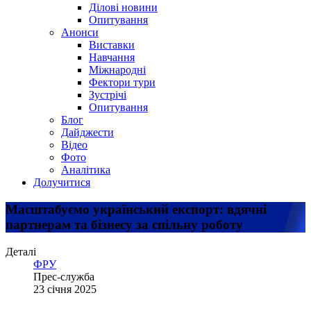
Ділові новини
Опитування
Анонси
Виставки
Навчання
Міжнародні
Фектори тури
Зустрічі
Опитування
Блог
Дайджести
Відео
Фото
Аналітика
Долучитися
Масштабуємо український експорт: вдячні
партнерам та бізнесу за спільну роботу
Деталі
ФРУ
Прес-служба
23 січня 2025