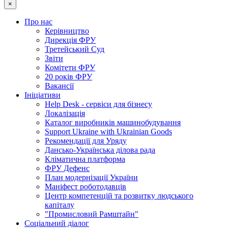
×
Про нас
Керівництво
Дирекція ФРУ
Третейський Суд
Звіти
Комітети ФРУ
20 років ФРУ
Вакансії
Ініціативи
Help Desk - сервіси для бізнесу
Локалізація
Каталог виробників машинобудування
Support Ukraine with Ukrainian Goods
Рекомендації для Уряду
Дансько-Українська ділова рада
Кліматична платформа
ФРУ Дефенс
План модернізації України
Маніфест роботодавців
Центр компетенцій та розвитку людського
капіталу
"Промисловий Рамштайн"
Соціальний діалог