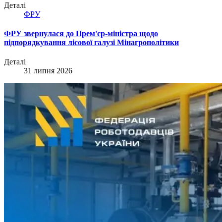
Деталі
ФРУ
ФРУ звернулася до Прем'єр-міністра щодо
підпорядкування лісової галузі Мінагрополітики
Деталі
31 липня 2026