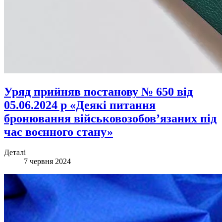
Уряд прийняв постанову № 650 від
05.06.2024 р «Деякі питання
бронювання військовозобов’язаних під
час воєнного стану»
Деталі
7 червня 2024