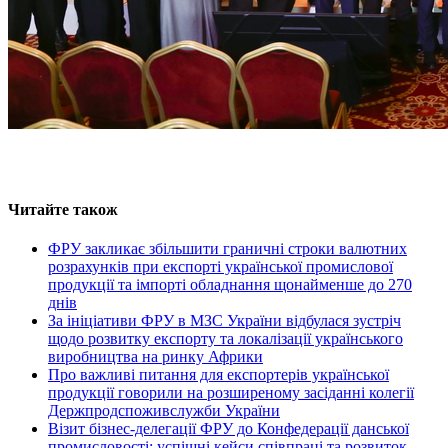
Читайте також
ФРУ закликає збільшити граничні строки валютних
розрахунків при експорті української промислової
продукції та імпорті обладнання щонайменше до 270
днів
За ініціативи ФРУ в МЗС України відбулася зустріч
щодо розвитку експорту та локалізації українського
виробництва на ринку Африки
Про важливі питання для експортерів української
продукції говорили на розширеному засіданні колегії
Держпродспоживслужби України
Візит бізнес-делегації ФРУ до Конфедерації данської
промисловості: успішні кейси співпраці та розвиток