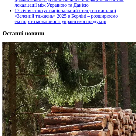
локалізації між Україною та Данією
17 січня стартує національний стенд на виставці
«Зелений тиждень» 2025 в Берліні – розширюємо
експортні можливості української продукції
Останні новини