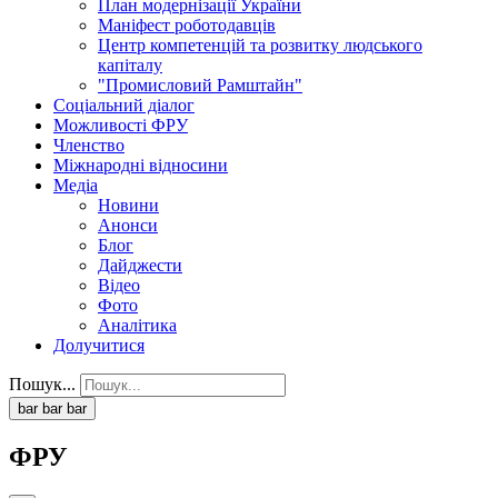
План модернізації України
Маніфест роботодавців
Центр компетенцій та розвитку людського
капіталу
"Промисловий Рамштайн"
Соціальний діалог
Можливості ФРУ
Членство
Міжнародні відносини
Медіа
Новини
Анонси
Блог
Дайджести
Відео
Фото
Аналітика
Долучитися
Пошук...
bar
bar
bar
ФРУ