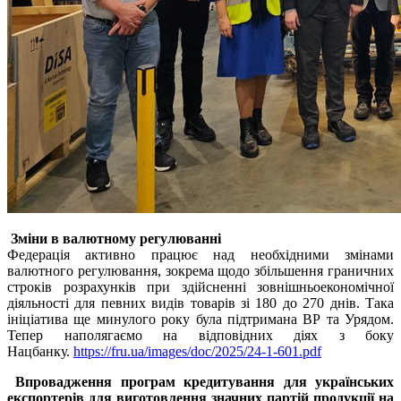
Зміни в валютному регулюванні
Федерація активно працює над необхідними змінами
валютного регулювання, зокрема щодо збільшення граничних
строків розрахунків при здійсненні зовнішньоекономічної
діяльності для певних видів товарів зі 180 до 270 днів. Така
ініціатива ще минулого року була підтримана ВР та Урядом.
Тепер наполягаємо на відповідних діях з боку
Нацбанку.
https://fru.ua/images/doc/2025/24-1-601.pdf
Впровадження програм кредитування для українських
експортерів для виготовлення значних партій продукції на